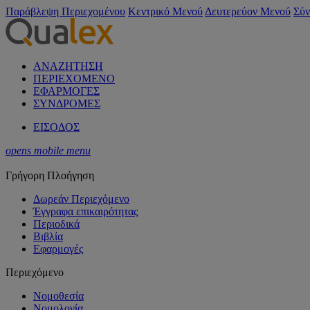
Παράβλεψη Περιεχομένου
Κεντρικό Μενού
Δευτερεύον Μενού
Σύν
ΑΝΑΖΗΤΗΣΗ
ΠΕΡΙΕΧΟΜΕΝΟ
ΕΦΑΡΜΟΓΕΣ
ΣΥΝΔΡΟΜΕΣ
ΕΙΣΟΔΟΣ
opens mobile menu
Γρήγορη Πλοήγηση
Δωρεάν Περιεχόμενο
Έγγραφα επικαιρότητας
Περιοδικά
Βιβλία
Εφαρμογές
Περιεχόμενο
Νομοθεσία
Νομολογία