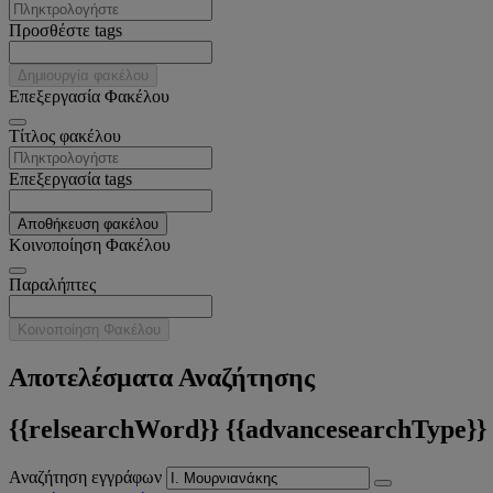
Προσθέστε tags
Δημιουργία φακέλου
Επεξεργασία Φακέλου
Tίτλος φακέλου
Επεξεργασία tags
Αποθήκευση φακέλου
Κοινοποίηση Φακέλου
Παραλήπτες
Κοινοποίηση Φακέλου
Αποτελέσματα Αναζήτησης
{{relsearchWord}} {{advancesearchType}}
Αναζήτηση εγγράφων