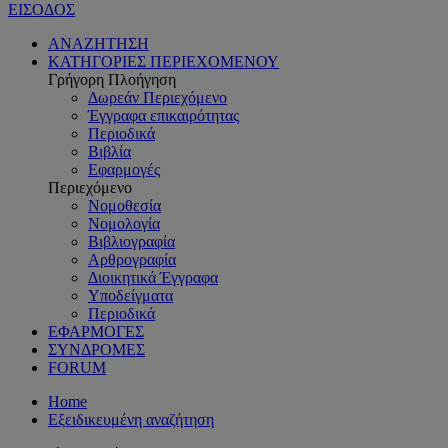
ΕΙΣΟΔΟΣ
ΑΝΑΖΗΤΗΣΗ
ΚΑΤΗΓΟΡΙΕΣ ΠΕΡΙΕΧΟΜΕΝΟΥ
Γρήγορη Πλοήγηση
Δωρεάν Περιεχόμενο
Έγγραφα επικαιρότητας
Περιοδικά
Βιβλία
Εφαρμογές
Περιεχόμενο
Νομοθεσία
Νομολογία
Βιβλιογραφία
Αρθρογραφία
Διοικητικά Έγγραφα
Υποδείγματα
Περιοδικά
ΕΦΑΡΜΟΓΕΣ
ΣΥΝΔΡΟΜΕΣ
FORUM
Home
Εξειδικευμένη αναζήτηση