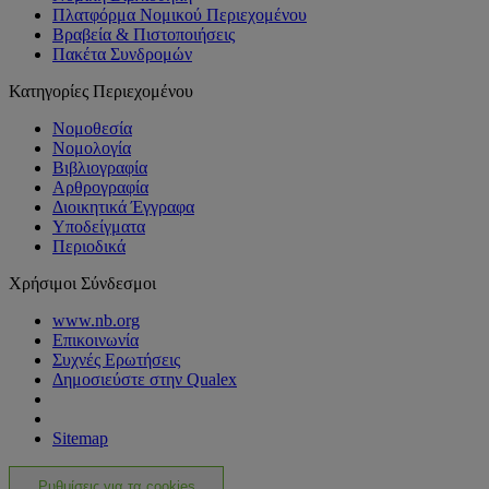
Πλατφόρμα Νομικού Περιεχομένου
Βραβεία & Πιστοποιήσεις
Πακέτα Συνδρομών
Κατηγορίες Περιεχομένου
Νομοθεσία
Νομολογία
Βιβλιογραφία
Αρθρογραφία
Διοικητικά Έγγραφα
Υποδείγματα
Περιοδικά
Χρήσιμοι Σύνδεσμοι
www.nb.org
Επικοινωνία
Συχνές Ερωτήσεις
Δημοσιεύστε στην Qualex
Sitemap
Ρυθμίσεις για τα cookies