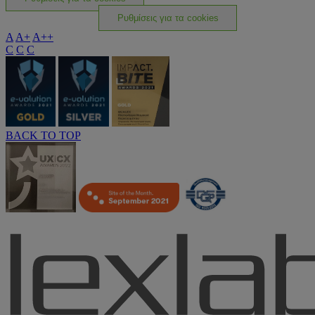
Ρυθμίσεις για τα cookies
A
A+
A++
C
C
C
BACK TO TOP