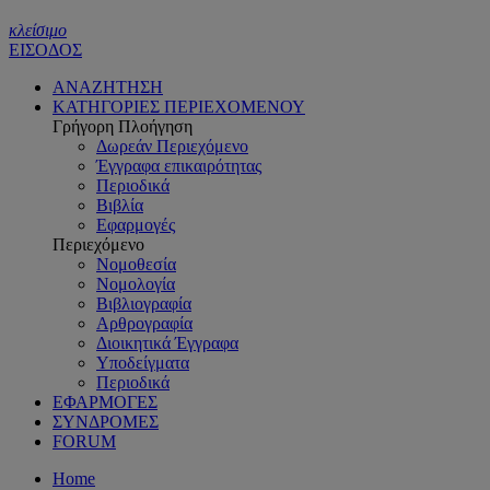
κλείσιμο
ΕΙΣΟΔΟΣ
ΑΝΑΖΗΤΗΣΗ
ΚΑΤΗΓΟΡΙΕΣ ΠΕΡΙΕΧΟΜΕΝΟΥ
Γρήγορη Πλοήγηση
Δωρεάν Περιεχόμενο
Έγγραφα επικαιρότητας
Περιοδικά
Βιβλία
Εφαρμογές
Περιεχόμενο
Νομοθεσία
Νομολογία
Βιβλιογραφία
Αρθρογραφία
Διοικητικά Έγγραφα
Υποδείγματα
Περιοδικά
ΕΦΑΡΜΟΓΕΣ
ΣΥΝΔΡΟΜΕΣ
FORUM
Home