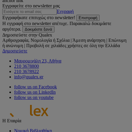
anchor link
Εγγραφείτε στο newsletter μας
Εγγραφή
Εγγραφήκατε επιτυχώς στο newsletter!
Επιστροφή
Η εγγραφή στο newsletter απέτυχε. Παρακαλώ δοκιμάστε
αργότερα.
Δοκιμάστε ξανά
Δημοσιεύστε στην Qualex
Αρθρογραφία, Νομολογία ή Σχόλια | Άμεση ανάρτηση | Επώνυμη
ή ανώνυμη | Προβολή σε χιλιάδες χρήστες σε όλη την Ελλάδα
Δημοσιεύστε
Μαυρομιχάλη 23, Αθήνα
210 3678800
210 3678922
info@qualex.gr
follow us on Facebook
follow us on LinkedIn
follow us on youtube
Η Εταιρία
Νομική Βιβλιοθήκη