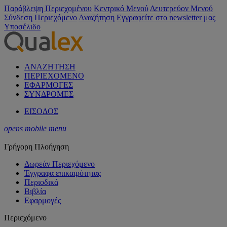
Παράβλεψη Περιεχομένου
Κεντρικό Μενού
Δευτερεύον Μενού
Σύνδεση
Περιεχόμενο
Αναζήτηση
Εγγραφείτε στο newsletter μας
Υποσέλιδο
ΑΝΑΖΗΤΗΣΗ
ΠΕΡΙΕΧΟΜΕΝΟ
ΕΦΑΡΜΟΓΕΣ
ΣΥΝΔΡΟΜΕΣ
ΕΙΣΟΔΟΣ
opens mobile menu
Γρήγορη Πλοήγηση
Δωρεάν Περιεχόμενο
Έγγραφα επικαιρότητας
Περιοδικά
Βιβλία
Εφαρμογές
Περιεχόμενο