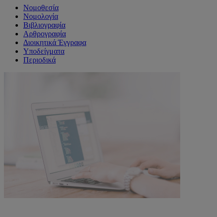
Νομοθεσία
Νομολογία
Βιβλιογραφία
Αρθρογραφία
Διοικητικά Έγγραφα
Υποδείγματα
Περιοδικά