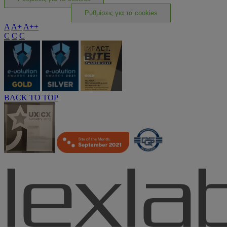
Ρυθμίσεις για τα cookies
A
A+
A++
C
C
C
BACK TO TOP