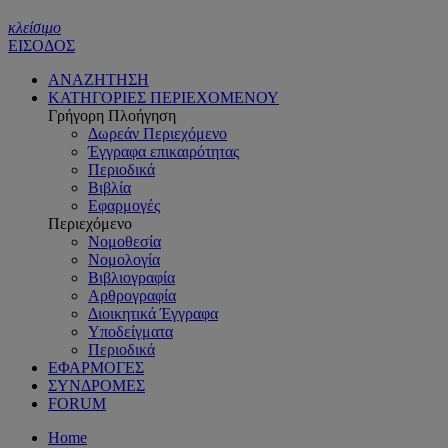
κλείσιμο
ΕΙΣΟΔΟΣ
ΑΝΑΖΗΤΗΣΗ
ΚΑΤΗΓΟΡΙΕΣ ΠΕΡΙΕΧΟΜΕΝΟΥ
Γρήγορη Πλοήγηση
Δωρεάν Περιεχόμενο
Έγγραφα επικαιρότητας
Περιοδικά
Βιβλία
Εφαρμογές
Περιεχόμενο
Νομοθεσία
Νομολογία
Βιβλιογραφία
Αρθρογραφία
Διοικητικά Έγγραφα
Υποδείγματα
Περιοδικά
ΕΦΑΡΜΟΓΕΣ
ΣΥΝΔΡΟΜΕΣ
FORUM
Home