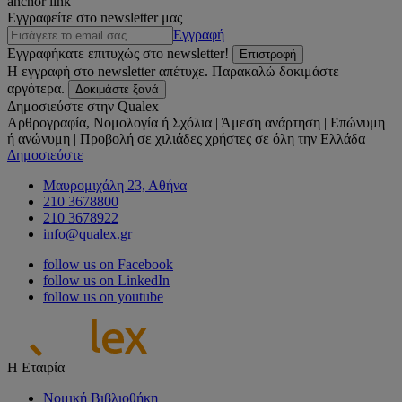
anchor link
Εγγραφείτε στο newsletter μας
Εγγραφή
Εγγραφήκατε επιτυχώς στο newsletter!
Επιστροφή
Η εγγραφή στο newsletter απέτυχε. Παρακαλώ δοκιμάστε
αργότερα.
Δοκιμάστε ξανά
Δημοσιεύστε στην Qualex
Αρθρογραφία, Νομολογία ή Σχόλια | Άμεση ανάρτηση | Επώνυμη
ή ανώνυμη | Προβολή σε χιλιάδες χρήστες σε όλη την Ελλάδα
Δημοσιεύστε
Μαυρομιχάλη 23, Αθήνα
210 3678800
210 3678922
info@qualex.gr
follow us on Facebook
follow us on LinkedIn
follow us on youtube
Η Εταιρία
Νομική Βιβλιοθήκη