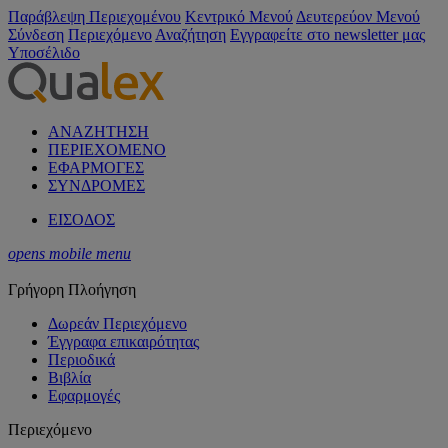
Παράβλεψη Περιεχομένου
Κεντρικό Μενού
Δευτερεύον Μενού
Σύνδεση
Περιεχόμενο
Αναζήτηση
Εγγραφείτε στο newsletter μας
Υποσέλιδο
ΑΝΑΖΗΤΗΣΗ
ΠΕΡΙΕΧΟΜΕΝΟ
ΕΦΑΡΜΟΓΕΣ
ΣΥΝΔΡΟΜΕΣ
ΕΙΣΟΔΟΣ
opens mobile menu
Γρήγορη Πλοήγηση
Δωρεάν Περιεχόμενο
Έγγραφα επικαιρότητας
Περιοδικά
Βιβλία
Εφαρμογές
Περιεχόμενο