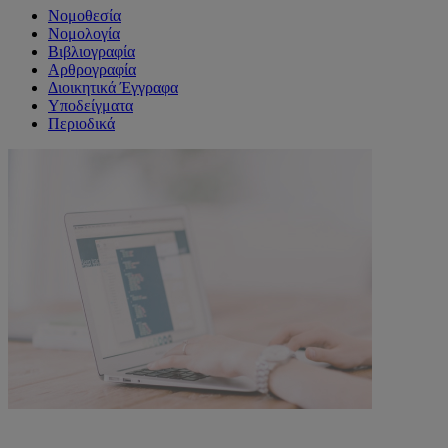
Νομοθεσία
Νομολογία
Βιβλιογραφία
Αρθρογραφία
Διοικητικά Έγγραφα
Υποδείγματα
Περιοδικά