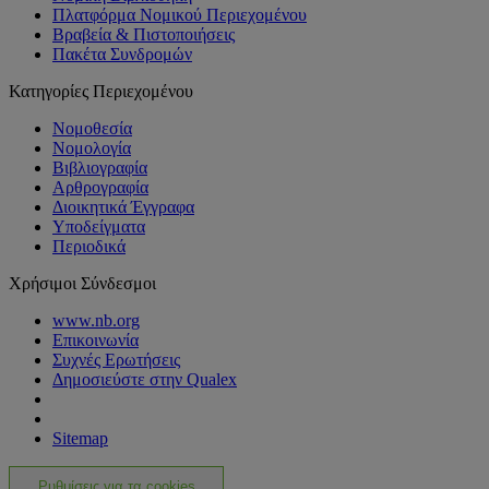
Πλατφόρμα Νομικού Περιεχομένου
Βραβεία & Πιστοποιήσεις
Πακέτα Συνδρομών
Κατηγορίες Περιεχομένου
Νομοθεσία
Νομολογία
Βιβλιογραφία
Αρθρογραφία
Διοικητικά Έγγραφα
Υποδείγματα
Περιοδικά
Χρήσιμοι Σύνδεσμοι
www.nb.org
Επικοινωνία
Συχνές Ερωτήσεις
Δημοσιεύστε στην Qualex
Sitemap
Ρυθμίσεις για τα cookies