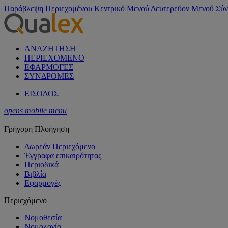
Παράβλεψη Περιεχομένου
Κεντρικό Μενού
Δευτερεύον Μενού
Σύν
ΑΝΑΖΗΤΗΣΗ
ΠΕΡΙΕΧΟΜΕΝΟ
ΕΦΑΡΜΟΓΕΣ
ΣΥΝΔΡΟΜΕΣ
ΕΙΣΟΔΟΣ
opens mobile menu
Γρήγορη Πλοήγηση
Δωρεάν Περιεχόμενο
Έγγραφα επικαιρότητας
Περιοδικά
Βιβλία
Εφαρμογές
Περιεχόμενο
Νομοθεσία
Νομολογία