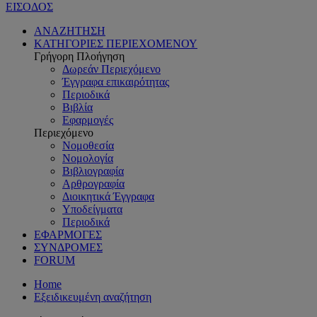
ΕΙΣΟΔΟΣ
ΑΝΑΖΗΤΗΣΗ
ΚΑΤΗΓΟΡΙΕΣ ΠΕΡΙΕΧΟΜΕΝΟΥ
Γρήγορη Πλοήγηση
Δωρεάν Περιεχόμενο
Έγγραφα επικαιρότητας
Περιοδικά
Βιβλία
Εφαρμογές
Περιεχόμενο
Νομοθεσία
Νομολογία
Βιβλιογραφία
Αρθρογραφία
Διοικητικά Έγγραφα
Υποδείγματα
Περιοδικά
ΕΦΑΡΜΟΓΕΣ
ΣΥΝΔΡΟΜΕΣ
FORUM
Home
Εξειδικευμένη αναζήτηση