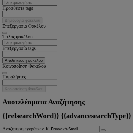
Προσθέστε tags
Δημιουργία φακέλου
Επεξεργασία Φακέλου
Tίτλος φακέλου
Επεξεργασία tags
Αποθήκευση φακέλου
Κοινοποίηση Φακέλου
Παραλήπτες
Κοινοποίηση Φακέλου
Αποτελέσματα Αναζήτησης
{{relsearchWord}} {{advancesearchType}}
Αναζήτηση εγγράφων