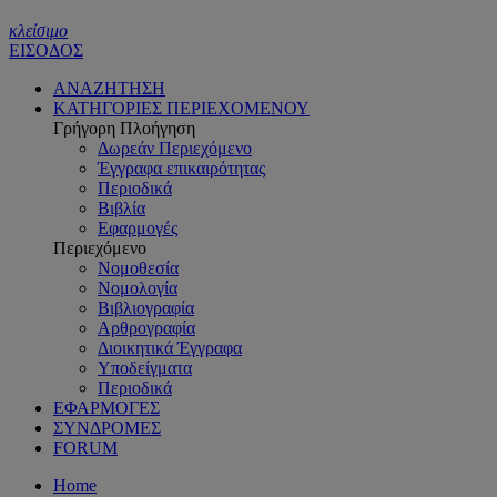
κλείσιμο
ΕΙΣΟΔΟΣ
ΑΝΑΖΗΤΗΣΗ
ΚΑΤΗΓΟΡΙΕΣ ΠΕΡΙΕΧΟΜΕΝΟΥ
Γρήγορη Πλοήγηση
Δωρεάν Περιεχόμενο
Έγγραφα επικαιρότητας
Περιοδικά
Βιβλία
Εφαρμογές
Περιεχόμενο
Νομοθεσία
Νομολογία
Βιβλιογραφία
Αρθρογραφία
Διοικητικά Έγγραφα
Υποδείγματα
Περιοδικά
ΕΦΑΡΜΟΓΕΣ
ΣΥΝΔΡΟΜΕΣ
FORUM
Home