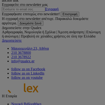
anchor link
Εγγραφείτε στο newsletter μας
Εγγραφή
Εγγραφήκατε επιτυχώς στο newsletter!
Επιστροφή
Η εγγραφή στο newsletter απέτυχε. Παρακαλώ δοκιμάστε
αργότερα.
Δοκιμάστε ξανά
Δημοσιεύστε στην Qualex
Αρθρογραφία, Νομολογία ή Σχόλια | Άμεση ανάρτηση | Επώνυμη
ή ανώνυμη | Προβολή σε χιλιάδες χρήστες σε όλη την Ελλάδα
Δημοσιεύστε
Μαυρομιχάλη 23, Αθήνα
210 3678800
210 3678922
info@qualex.gr
follow us on Facebook
follow us on LinkedIn
follow us on youtube
Η Εταιρία
Νομική Βιβλιοθήκη