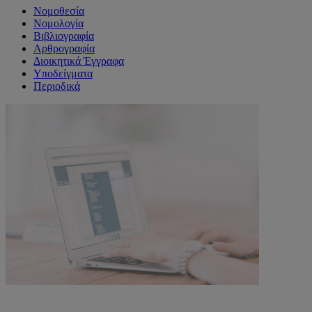
Νομοθεσία
Νομολογία
Βιβλιογραφία
Αρθρογραφία
Διοικητικά Έγγραφα
Υποδείγματα
Περιοδικά