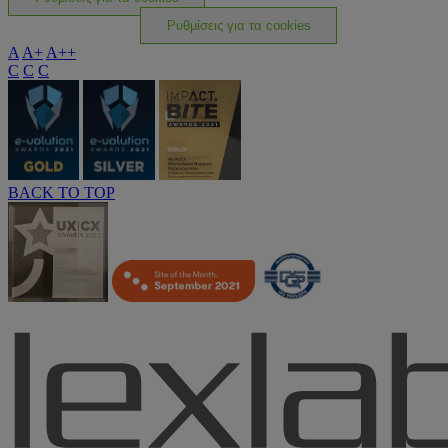
Ρυθμίσεις για τα cookies
A
A+
A++
C
C
C
BACK TO TOP