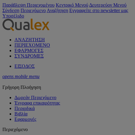
Παράβλεψη Περιεχομένου
Κεντρικό Μενού
Δευτερεύον Μενού
Σύνδεση
Περιεχόμενο
Αναζήτηση
Εγγραφείτε στο newsletter μας
Υποσέλιδο
ΑΝΑΖΗΤΗΣΗ
ΠΕΡΙΕΧΟΜΕΝΟ
ΕΦΑΡΜΟΓΕΣ
ΣΥΝΔΡΟΜΕΣ
ΕΙΣΟΔΟΣ
opens mobile menu
Γρήγορη Πλοήγηση
Δωρεάν Περιεχόμενο
Έγγραφα επικαιρότητας
Περιοδικά
Βιβλία
Εφαρμογές
Περιεχόμενο