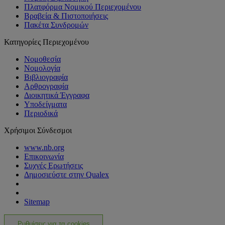
Πλατφόρμα Νομικού Περιεχομένου
Βραβεία & Πιστοποιήσεις
Πακέτα Συνδρομών
Κατηγορίες Περιεχομένου
Νομοθεσία
Νομολογία
Βιβλιογραφία
Αρθρογραφία
Διοικητικά Έγγραφα
Υποδείγματα
Περιοδικά
Χρήσιμοι Σύνδεσμοι
www.nb.org
Επικοινωνία
Συχνές Ερωτήσεις
Δημοσιεύστε στην Qualex
Sitemap
Ρυθμίσεις για τα cookies