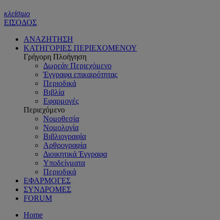
κλείσιμο
ΕΙΣΟΔΟΣ
ΑΝΑΖΗΤΗΣΗ
ΚΑΤΗΓΟΡΙΕΣ ΠΕΡΙΕΧΟΜΕΝΟΥ
Γρήγορη Πλοήγηση
Δωρεάν Περιεχόμενο
Έγγραφα επικαιρότητας
Περιοδικά
Βιβλία
Εφαρμογές
Περιεχόμενο
Νομοθεσία
Νομολογία
Βιβλιογραφία
Αρθρογραφία
Διοικητικά Έγγραφα
Υποδείγματα
Περιοδικά
ΕΦΑΡΜΟΓΕΣ
ΣΥΝΔΡΟΜΕΣ
FORUM
Home