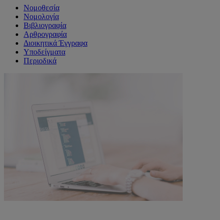
Νομοθεσία
Νομολογία
Βιβλιογραφία
Αρθρογραφία
Διοικητικά Έγγραφα
Υποδείγματα
Περιοδικά