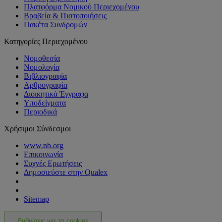
Πλατφόρμα Νομικού Περιεχομένου
Βραβεία & Πιστοποιήσεις
Πακέτα Συνδρομών
Κατηγορίες Περιεχομένου
Νομοθεσία
Νομολογία
Βιβλιογραφία
Αρθρογραφία
Διοικητικά Έγγραφα
Υποδείγματα
Περιοδικά
Χρήσιμοι Σύνδεσμοι
www.nb.org
Επικοινωνία
Συχνές Ερωτήσεις
Δημοσιεύστε στην Qualex
Sitemap
Ρυθμίσεις για τα cookies