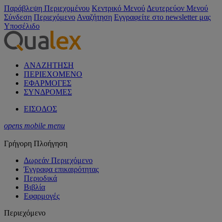
Παράβλεψη Περιεχομένου
Κεντρικό Μενού
Δευτερεύον Μενού
Σύνδεση
Περιεχόμενο
Αναζήτηση
Εγγραφείτε στο newsletter μας
Υποσέλιδο
ΑΝΑΖΗΤΗΣΗ
ΠΕΡΙΕΧΟΜΕΝΟ
ΕΦΑΡΜΟΓΕΣ
ΣΥΝΔΡΟΜΕΣ
ΕΙΣΟΔΟΣ
opens mobile menu
Γρήγορη Πλοήγηση
Δωρεάν Περιεχόμενο
Έγγραφα επικαιρότητας
Περιοδικά
Βιβλία
Εφαρμογές
Περιεχόμενο