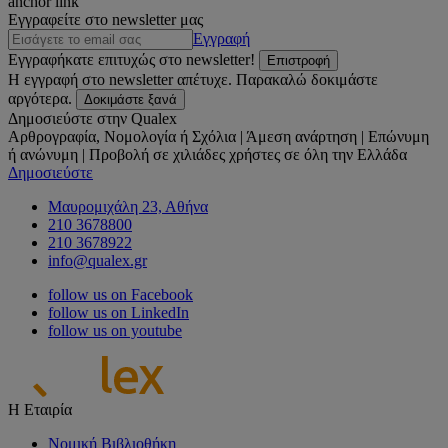
anchor link
Εγγραφείτε στο newsletter μας
Εγγραφή
Εγγραφήκατε επιτυχώς στο newsletter!
Επιστροφή
Η εγγραφή στο newsletter απέτυχε. Παρακαλώ δοκιμάστε
αργότερα.
Δοκιμάστε ξανά
Δημοσιεύστε στην Qualex
Αρθρογραφία, Νομολογία ή Σχόλια | Άμεση ανάρτηση | Επώνυμη
ή ανώνυμη | Προβολή σε χιλιάδες χρήστες σε όλη την Ελλάδα
Δημοσιεύστε
Μαυρομιχάλη 23, Αθήνα
210 3678800
210 3678922
info@qualex.gr
follow us on Facebook
follow us on LinkedIn
follow us on youtube
Η Εταιρία
Νομική Βιβλιοθήκη