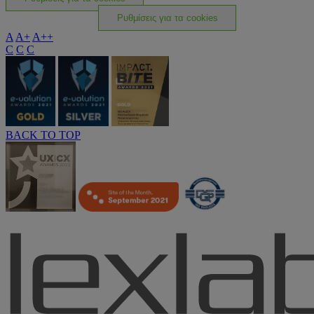
Ρυθμίσεις για τα cookies
A
A+
A++
C
C
C
BACK TO TOP