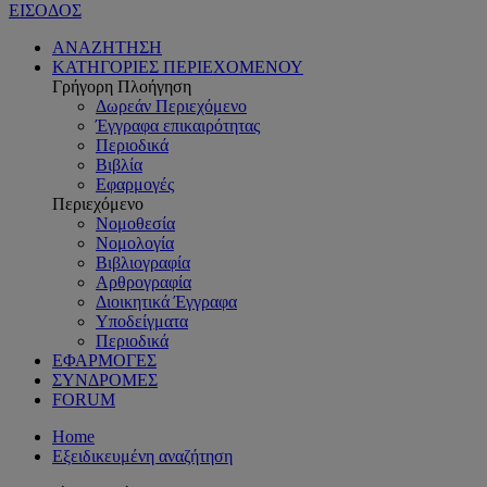
ΕΙΣΟΔΟΣ
ΑΝΑΖΗΤΗΣΗ
ΚΑΤΗΓΟΡΙΕΣ ΠΕΡΙΕΧΟΜΕΝΟΥ
Γρήγορη Πλοήγηση
Δωρεάν Περιεχόμενο
Έγγραφα επικαιρότητας
Περιοδικά
Βιβλία
Εφαρμογές
Περιεχόμενο
Νομοθεσία
Νομολογία
Βιβλιογραφία
Αρθρογραφία
Διοικητικά Έγγραφα
Υποδείγματα
Περιοδικά
ΕΦΑΡΜΟΓΕΣ
ΣΥΝΔΡΟΜΕΣ
FORUM
Home
Εξειδικευμένη αναζήτηση