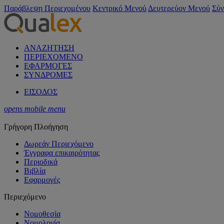
Παράβλεψη Περιεχομένου
Κεντρικό Μενού
Δευτερεύον Μενού
Σύν
ΑΝΑΖΗΤΗΣΗ
ΠΕΡΙΕΧΟΜΕΝΟ
ΕΦΑΡΜΟΓΕΣ
ΣΥΝΔΡΟΜΕΣ
ΕΙΣΟΔΟΣ
opens mobile menu
Γρήγορη Πλοήγηση
Δωρεάν Περιεχόμενο
Έγγραφα επικαιρότητας
Περιοδικά
Βιβλία
Εφαρμογές
Περιεχόμενο
Νομοθεσία
Νομολογία