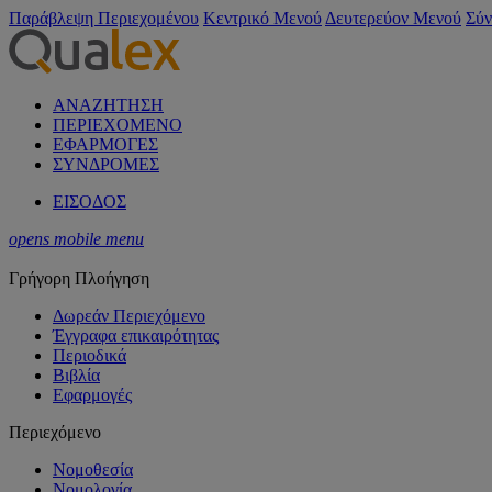
Παράβλεψη Περιεχομένου
Κεντρικό Μενού
Δευτερεύον Μενού
Σύν
ΑΝΑΖΗΤΗΣΗ
ΠΕΡΙΕΧΟΜΕΝΟ
ΕΦΑΡΜΟΓΕΣ
ΣΥΝΔΡΟΜΕΣ
ΕΙΣΟΔΟΣ
opens mobile menu
Γρήγορη Πλοήγηση
Δωρεάν Περιεχόμενο
Έγγραφα επικαιρότητας
Περιοδικά
Βιβλία
Εφαρμογές
Περιεχόμενο
Νομοθεσία
Νομολογία