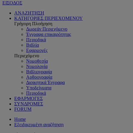
ΕΙΣΟΔΟΣ
ΑΝΑΖΗΤΗΣΗ
ΚΑΤΗΓΟΡΙΕΣ ΠΕΡΙΕΧΟΜΕΝΟΥ
Γρήγορη Πλοήγηση
Δωρεάν Περιεχόμενο
Έγγραφα επικαιρότητας
Περιοδικά
Βιβλία
Εφαρμογές
Περιεχόμενο
Νομοθεσία
Νομολογία
Βιβλιογραφία
Αρθρογραφία
Διοικητικά Έγγραφα
Υποδείγματα
Περιοδικά
ΕΦΑΡΜΟΓΕΣ
ΣΥΝΔΡΟΜΕΣ
FORUM
Home
Εξειδικευμένη αναζήτηση