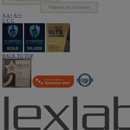
Ρυθμίσεις για τα cookies
A
A+
A++
C
C
C
BACK TO TOP