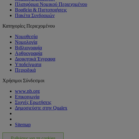
Πλατφόρμα Νομικού Περιεχομένου
Βραβεία & Πιστοποιήσεις
Πακέτα Συνδρομών
Κατηγορίες Περιεχομένου
Νομοθεσία
Νομολογία
Βιβλιογραφία
Αρθρογραφία
Διοικητικά Έγγραφα
Υποδείγματα
Περιοδικά
Χρήσιμοι Σύνδεσμοι
www.nb.org
Επικοινωνία
Συχνές Ερωτήσεις
Δημοσιεύστε στην Qualex
Sitemap
Ρυθμίσεις για τα cookies