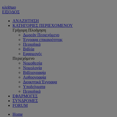
κλείσιμο
ΕΙΣΟΔΟΣ
ΑΝΑΖΗΤΗΣΗ
ΚΑΤΗΓΟΡΙΕΣ ΠΕΡΙΕΧΟΜΕΝΟΥ
Γρήγορη Πλοήγηση
Δωρεάν Περιεχόμενο
Έγγραφα επικαιρότητας
Περιοδικά
Βιβλία
Εφαρμογές
Περιεχόμενο
Νομοθεσία
Νομολογία
Βιβλιογραφία
Αρθρογραφία
Διοικητικά Έγγραφα
Υποδείγματα
Περιοδικά
ΕΦΑΡΜΟΓΕΣ
ΣΥΝΔΡΟΜΕΣ
FORUM
Home