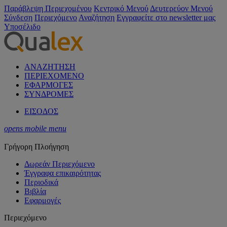
Παράβλεψη Περιεχομένου
Κεντρικό Μενού
Δευτερεύον Μενού
Σύνδεση
Περιεχόμενο
Αναζήτηση
Εγγραφείτε στο newsletter μας
Υποσέλιδο
ΑΝΑΖΗΤΗΣΗ
ΠΕΡΙΕΧΟΜΕΝΟ
ΕΦΑΡΜΟΓΕΣ
ΣΥΝΔΡΟΜΕΣ
ΕΙΣΟΔΟΣ
opens mobile menu
Γρήγορη Πλοήγηση
Δωρεάν Περιεχόμενο
Έγγραφα επικαιρότητας
Περιοδικά
Βιβλία
Εφαρμογές
Περιεχόμενο