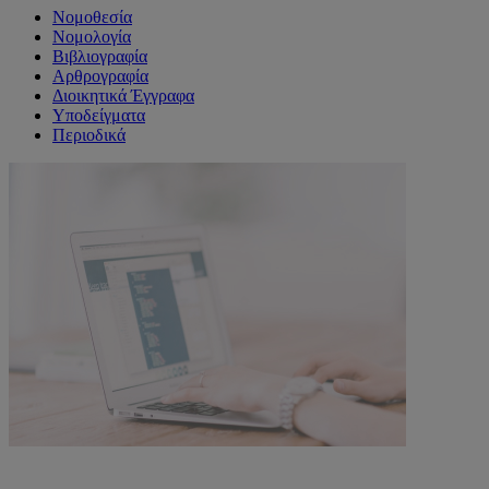
Νομοθεσία
Νομολογία
Βιβλιογραφία
Αρθρογραφία
Διοικητικά Έγγραφα
Υποδείγματα
Περιοδικά