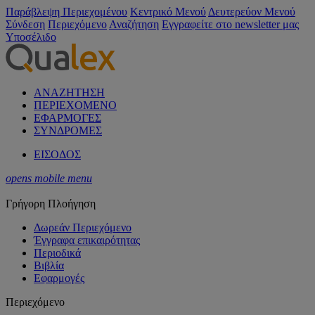
Παράβλεψη Περιεχομένου
Κεντρικό Μενού
Δευτερεύον Μενού
Σύνδεση
Περιεχόμενο
Αναζήτηση
Εγγραφείτε στο newsletter μας
Υποσέλιδο
ΑΝΑΖΗΤΗΣΗ
ΠΕΡΙΕΧΟΜΕΝΟ
ΕΦΑΡΜΟΓΕΣ
ΣΥΝΔΡΟΜΕΣ
ΕΙΣΟΔΟΣ
opens mobile menu
Γρήγορη Πλοήγηση
Δωρεάν Περιεχόμενο
Έγγραφα επικαιρότητας
Περιοδικά
Βιβλία
Εφαρμογές
Περιεχόμενο