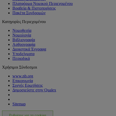
Πλατφόρμα Νομικού Περιεχομένου
Βραβεία & Πιστοποιήσεις
Πακέτα Συνδρομών
Κατηγορίες Περιεχομένου
Νομοθεσία
Νομολογία
Βιβλιογραφία
Αρθρογραφία
Διοικητικά Έγγραφα
Υποδείγματα
Περιοδικά
Χρήσιμοι Σύνδεσμοι
www.nb.org
Επικοινωνία
Συχνές Ερωτήσεις
Δημοσιεύστε στην Qualex
Sitemap
Ρυθμίσεις για τα cookies