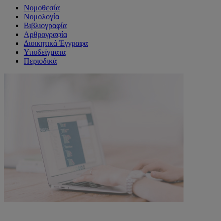
Νομοθεσία
Νομολογία
Βιβλιογραφία
Αρθρογραφία
Διοικητικά Έγγραφα
Υποδείγματα
Περιοδικά