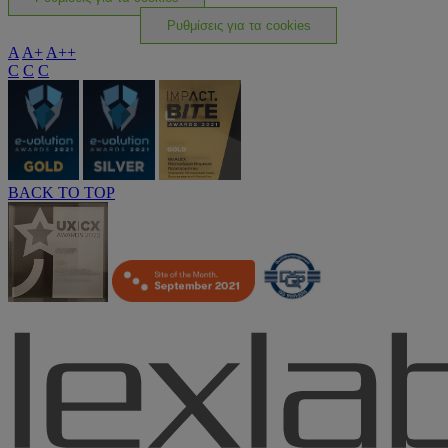
Ρυθμίσεις για τα cookies
A
A+
A++
C
C
C
BACK TO TOP