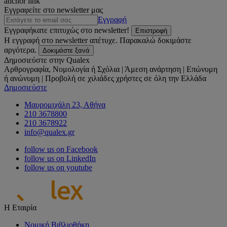
anchor link
Εγγραφείτε στο newsletter μας
Εγγραφή
Εγγραφήκατε επιτυχώς στο newsletter!
Επιστροφή
Η εγγραφή στο newsletter απέτυχε. Παρακαλώ δοκιμάστε
αργότερα.
Δοκιμάστε ξανά
Δημοσιεύστε στην Qualex
Αρθρογραφία, Νομολογία ή Σχόλια | Άμεση ανάρτηση | Επώνυμη
ή ανώνυμη | Προβολή σε χιλιάδες χρήστες σε όλη την Ελλάδα
Δημοσιεύστε
Μαυρομιχάλη 23, Αθήνα
210 3678800
210 3678922
info@qualex.gr
follow us on Facebook
follow us on LinkedIn
follow us on youtube
Η Εταιρία
Νομική Βιβλιοθήκη