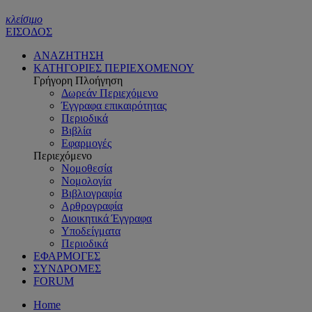
κλείσιμο
ΕΙΣΟΔΟΣ
ΑΝΑΖΗΤΗΣΗ
ΚΑΤΗΓΟΡΙΕΣ ΠΕΡΙΕΧΟΜΕΝΟΥ
Γρήγορη Πλοήγηση
Δωρεάν Περιεχόμενο
Έγγραφα επικαιρότητας
Περιοδικά
Βιβλία
Εφαρμογές
Περιεχόμενο
Νομοθεσία
Νομολογία
Βιβλιογραφία
Αρθρογραφία
Διοικητικά Έγγραφα
Υποδείγματα
Περιοδικά
ΕΦΑΡΜΟΓΕΣ
ΣΥΝΔΡΟΜΕΣ
FORUM
Home