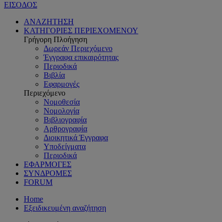
ΕΙΣΟΔΟΣ
ΑΝΑΖΗΤΗΣΗ
ΚΑΤΗΓΟΡΙΕΣ ΠΕΡΙΕΧΟΜΕΝΟΥ
Γρήγορη Πλοήγηση
Δωρεάν Περιεχόμενο
Έγγραφα επικαιρότητας
Περιοδικά
Βιβλία
Εφαρμογές
Περιεχόμενο
Νομοθεσία
Νομολογία
Βιβλιογραφία
Αρθρογραφία
Διοικητικά Έγγραφα
Υποδείγματα
Περιοδικά
ΕΦΑΡΜΟΓΕΣ
ΣΥΝΔΡΟΜΕΣ
FORUM
Home
Εξειδικευμένη αναζήτηση