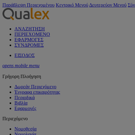
Παράβλεψη Περιεχομένου
Κεντρικό Μενού
Δευτερεύον Μενού
Σύν
ΑΝΑΖΗΤΗΣΗ
ΠΕΡΙΕΧΟΜΕΝΟ
ΕΦΑΡΜΟΓΕΣ
ΣΥΝΔΡΟΜΕΣ
ΕΙΣΟΔΟΣ
opens mobile menu
Γρήγορη Πλοήγηση
Δωρεάν Περιεχόμενο
Έγγραφα επικαιρότητας
Περιοδικά
Βιβλία
Εφαρμογές
Περιεχόμενο
Νομοθεσία
Νομολογία