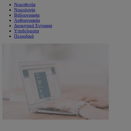
Νομοθεσία
Νομολογία
Βιβλιογραφία
Αρθρογραφία
Διοικητικά Έγγραφα
Υποδείγματα
Περιοδικά