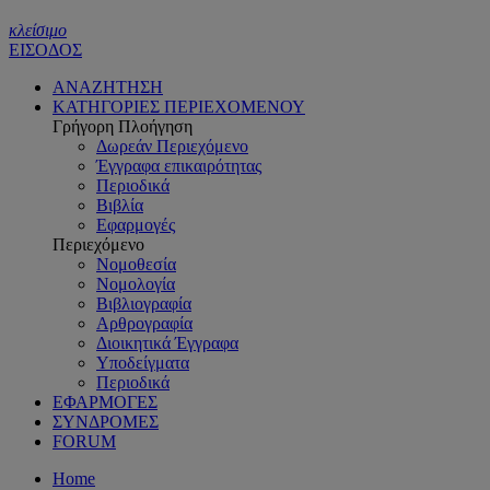
κλείσιμο
ΕΙΣΟΔΟΣ
ΑΝΑΖΗΤΗΣΗ
ΚΑΤΗΓΟΡΙΕΣ ΠΕΡΙΕΧΟΜΕΝΟΥ
Γρήγορη Πλοήγηση
Δωρεάν Περιεχόμενο
Έγγραφα επικαιρότητας
Περιοδικά
Βιβλία
Εφαρμογές
Περιεχόμενο
Νομοθεσία
Νομολογία
Βιβλιογραφία
Αρθρογραφία
Διοικητικά Έγγραφα
Υποδείγματα
Περιοδικά
ΕΦΑΡΜΟΓΕΣ
ΣΥΝΔΡΟΜΕΣ
FORUM
Home