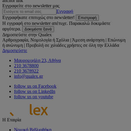
anchor link
Εγγραφείτε στο newsletter μας
Εγγραφή
Εγγραφήκατε επιτυχώς στο newsletter!
Επιστροφή
Η εγγραφή στο newsletter απέτυχε. Παρακαλώ δοκιμάστε
αργότερα.
Δοκιμάστε ξανά
Δημοσιεύστε στην Qualex
Αρθρογραφία, Νομολογία ή Σχόλια | Άμεση ανάρτηση | Επώνυμη
ή ανώνυμη | Προβολή σε χιλιάδες χρήστες σε όλη την Ελλάδα
Δημοσιεύστε
Μαυρομιχάλη 23, Αθήνα
210 3678800
210 3678922
info@qualex.gr
follow us on Facebook
follow us on LinkedIn
follow us on youtube
Η Εταιρία
Νομική Βιβλιοθήκη