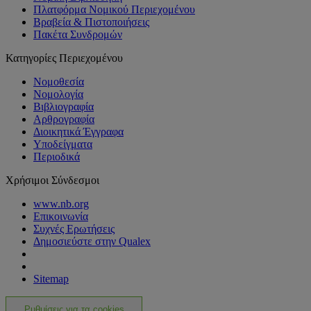
Πλατφόρμα Νομικού Περιεχομένου
Βραβεία & Πιστοποιήσεις
Πακέτα Συνδρομών
Κατηγορίες Περιεχομένου
Νομοθεσία
Νομολογία
Βιβλιογραφία
Αρθρογραφία
Διοικητικά Έγγραφα
Υποδείγματα
Περιοδικά
Χρήσιμοι Σύνδεσμοι
www.nb.org
Επικοινωνία
Συχνές Ερωτήσεις
Δημοσιεύστε στην Qualex
Sitemap
Ρυθμίσεις για τα cookies