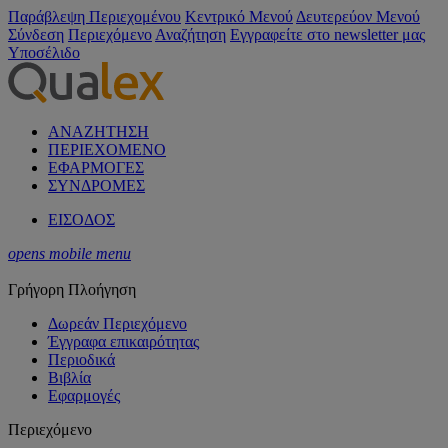
Παράβλεψη Περιεχομένου
Κεντρικό Μενού
Δευτερεύον Μενού
Σύνδεση
Περιεχόμενο
Αναζήτηση
Εγγραφείτε στο newsletter μας
Υποσέλιδο
ΑΝΑΖΗΤΗΣΗ
ΠΕΡΙΕΧΟΜΕΝΟ
ΕΦΑΡΜΟΓΕΣ
ΣΥΝΔΡΟΜΕΣ
ΕΙΣΟΔΟΣ
opens mobile menu
Γρήγορη Πλοήγηση
Δωρεάν Περιεχόμενο
Έγγραφα επικαιρότητας
Περιοδικά
Βιβλία
Εφαρμογές
Περιεχόμενο