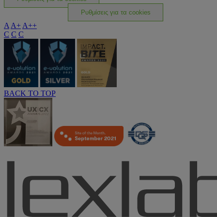
Ρυθμίσεις για τα cookies
A
A+
A++
C
C
C
BACK TO TOP