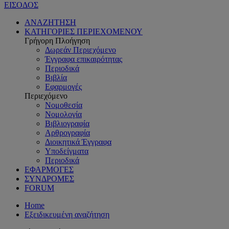
ΕΙΣΟΔΟΣ
ΑΝΑΖΗΤΗΣΗ
ΚΑΤΗΓΟΡΙΕΣ ΠΕΡΙΕΧΟΜΕΝΟΥ
Γρήγορη Πλοήγηση
Δωρεάν Περιεχόμενο
Έγγραφα επικαιρότητας
Περιοδικά
Βιβλία
Εφαρμογές
Περιεχόμενο
Νομοθεσία
Νομολογία
Βιβλιογραφία
Αρθρογραφία
Διοικητικά Έγγραφα
Υποδείγματα
Περιοδικά
ΕΦΑΡΜΟΓΕΣ
ΣΥΝΔΡΟΜΕΣ
FORUM
Home
Εξειδικευμένη αναζήτηση