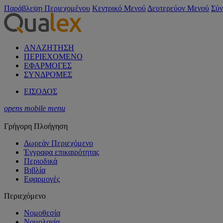
Παράβλεψη Περιεχομένου
Κεντρικό Μενού
Δευτερεύον Μενού
Σύν
ΑΝΑΖΗΤΗΣΗ
ΠΕΡΙΕΧΟΜΕΝΟ
ΕΦΑΡΜΟΓΕΣ
ΣΥΝΔΡΟΜΕΣ
ΕΙΣΟΔΟΣ
opens mobile menu
Γρήγορη Πλοήγηση
Δωρεάν Περιεχόμενο
Έγγραφα επικαιρότητας
Περιοδικά
Βιβλία
Εφαρμογές
Περιεχόμενο
Νομοθεσία
Νομολογία