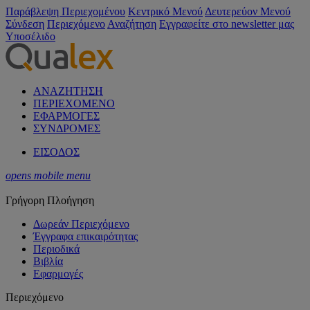
Παράβλεψη Περιεχομένου
Κεντρικό Μενού
Δευτερεύον Μενού
Σύνδεση
Περιεχόμενο
Αναζήτηση
Εγγραφείτε στο newsletter μας
Υποσέλιδο
ΑΝΑΖΗΤΗΣΗ
ΠΕΡΙΕΧΟΜΕΝΟ
ΕΦΑΡΜΟΓΕΣ
ΣΥΝΔΡΟΜΕΣ
ΕΙΣΟΔΟΣ
opens mobile menu
Γρήγορη Πλοήγηση
Δωρεάν Περιεχόμενο
Έγγραφα επικαιρότητας
Περιοδικά
Βιβλία
Εφαρμογές
Περιεχόμενο