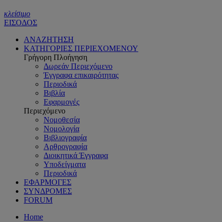
κλείσιμο
ΕΙΣΟΔΟΣ
ΑΝΑΖΗΤΗΣΗ
ΚΑΤΗΓΟΡΙΕΣ ΠΕΡΙΕΧΟΜΕΝΟΥ
Γρήγορη Πλοήγηση
Δωρεάν Περιεχόμενο
Έγγραφα επικαιρότητας
Περιοδικά
Βιβλία
Εφαρμογές
Περιεχόμενο
Νομοθεσία
Νομολογία
Βιβλιογραφία
Αρθρογραφία
Διοικητικά Έγγραφα
Υποδείγματα
Περιοδικά
ΕΦΑΡΜΟΓΕΣ
ΣΥΝΔΡΟΜΕΣ
FORUM
Home