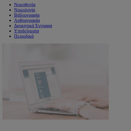
Νομοθεσία
Νομολογία
Βιβλιογραφία
Αρθρογραφία
Διοικητικά Έγγραφα
Υποδείγματα
Περιοδικά