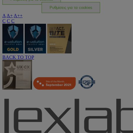
Ρυθμίσεις για τα cookies
A
A+
A++
C
C
C
BACK TO TOP