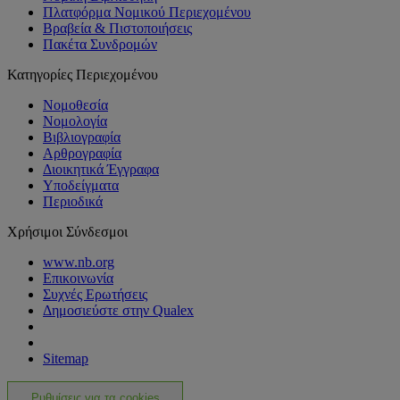
Πλατφόρμα Νομικού Περιεχομένου
Βραβεία & Πιστοποιήσεις
Πακέτα Συνδρομών
Κατηγορίες Περιεχομένου
Νομοθεσία
Νομολογία
Βιβλιογραφία
Αρθρογραφία
Διοικητικά Έγγραφα
Υποδείγματα
Περιοδικά
Χρήσιμοι Σύνδεσμοι
www.nb.org
Επικοινωνία
Συχνές Ερωτήσεις
Δημοσιεύστε στην Qualex
Sitemap
Ρυθμίσεις για τα cookies