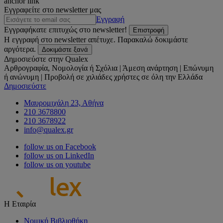
anchor link
Εγγραφείτε στο newsletter μας
Εγγραφή
Εγγραφήκατε επιτυχώς στο newsletter!
Επιστροφή
Η εγγραφή στο newsletter απέτυχε. Παρακαλώ δοκιμάστε
αργότερα.
Δοκιμάστε ξανά
Δημοσιεύστε στην Qualex
Αρθρογραφία, Νομολογία ή Σχόλια | Άμεση ανάρτηση | Επώνυμη
ή ανώνυμη | Προβολή σε χιλιάδες χρήστες σε όλη την Ελλάδα
Δημοσιεύστε
Μαυρομιχάλη 23, Αθήνα
210 3678800
210 3678922
info@qualex.gr
follow us on Facebook
follow us on LinkedIn
follow us on youtube
Η Εταιρία
Νομική Βιβλιοθήκη