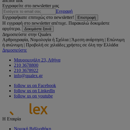
anchor link
Εγγραφείτε στο newsletter μας
Εγγραφή
Εγγραφήκατε επιτυχώς στο newsletter!
Επιστροφή
Η εγγραφή στο newsletter απέτυχε. Παρακαλώ δοκιμάστε
αργότερα.
Δοκιμάστε ξανά
Δημοσιεύστε στην Qualex
Αρθρογραφία, Νομολογία ή Σχόλια | Άμεση ανάρτηση | Επώνυμη
ή ανώνυμη | Προβολή σε χιλιάδες χρήστες σε όλη την Ελλάδα
Δημοσιεύστε
Μαυρομιχάλη 23, Αθήνα
210 3678800
210 3678922
info@qualex.gr
follow us on Facebook
follow us on LinkedIn
follow us on youtube
Η Εταιρία
Νομική Βιβλιοθήκη