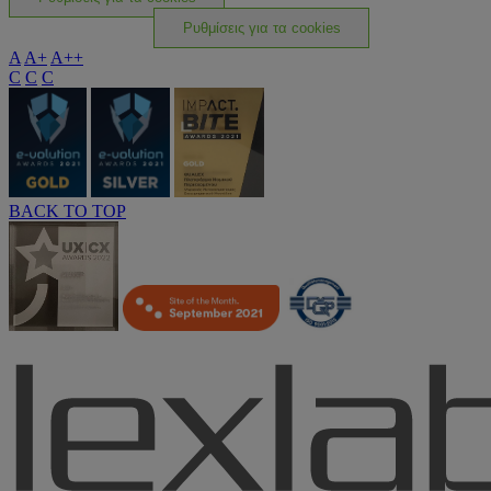
Ρυθμίσεις για τα cookies
A
A+
A++
C
C
C
BACK TO TOP