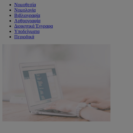
Νομοθεσία
Νομολογία
Βιβλιογραφία
Αρθρογραφία
Διοικητικά Έγγραφα
Υποδείγματα
Περιοδικά