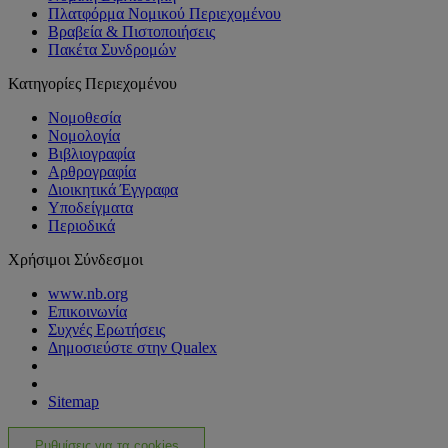
Πλατφόρμα Νομικού Περιεχομένου
Βραβεία & Πιστοποιήσεις
Πακέτα Συνδρομών
Κατηγορίες Περιεχομένου
Νομοθεσία
Νομολογία
Βιβλιογραφία
Αρθρογραφία
Διοικητικά Έγγραφα
Υποδείγματα
Περιοδικά
Χρήσιμοι Σύνδεσμοι
www.nb.org
Επικοινωνία
Συχνές Ερωτήσεις
Δημοσιεύστε στην Qualex
Sitemap
Ρυθμίσεις για τα cookies