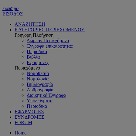
κλείσιμο
ΕΙΣΟΔΟΣ
ΑΝΑΖΗΤΗΣΗ
ΚΑΤΗΓΟΡΙΕΣ ΠΕΡΙΕΧΟΜΕΝΟΥ
Γρήγορη Πλοήγηση
Δωρεάν Περιεχόμενο
Έγγραφα επικαιρότητας
Περιοδικά
Βιβλία
Εφαρμογές
Περιεχόμενο
Νομοθεσία
Νομολογία
Βιβλιογραφία
Αρθρογραφία
Διοικητικά Έγγραφα
Υποδείγματα
Περιοδικά
ΕΦΑΡΜΟΓΕΣ
ΣΥΝΔΡΟΜΕΣ
FORUM
Home