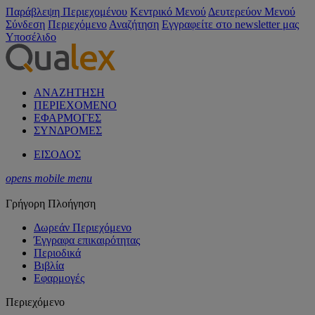
Παράβλεψη Περιεχομένου
Κεντρικό Μενού
Δευτερεύον Μενού
Σύνδεση
Περιεχόμενο
Αναζήτηση
Εγγραφείτε στο newsletter μας
Υποσέλιδο
ΑΝΑΖΗΤΗΣΗ
ΠΕΡΙΕΧΟΜΕΝΟ
ΕΦΑΡΜΟΓΕΣ
ΣΥΝΔΡΟΜΕΣ
ΕΙΣΟΔΟΣ
opens mobile menu
Γρήγορη Πλοήγηση
Δωρεάν Περιεχόμενο
Έγγραφα επικαιρότητας
Περιοδικά
Βιβλία
Εφαρμογές
Περιεχόμενο