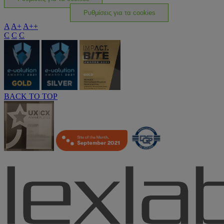
Ρυθμίσεις για τα cookies
A
A+
A++
C
C
C
BACK TO TOP