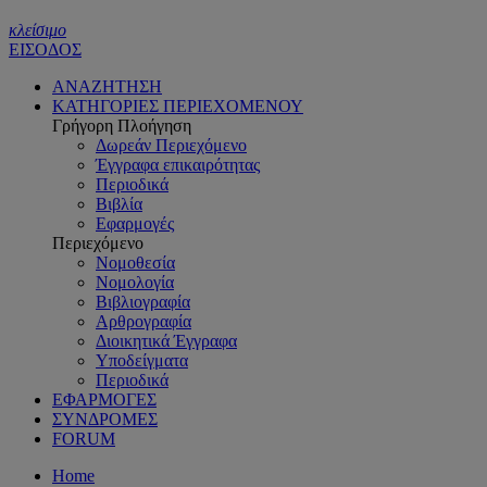
κλείσιμο
ΕΙΣΟΔΟΣ
ΑΝΑΖΗΤΗΣΗ
ΚΑΤΗΓΟΡΙΕΣ ΠΕΡΙΕΧΟΜΕΝΟΥ
Γρήγορη Πλοήγηση
Δωρεάν Περιεχόμενο
Έγγραφα επικαιρότητας
Περιοδικά
Βιβλία
Εφαρμογές
Περιεχόμενο
Νομοθεσία
Νομολογία
Βιβλιογραφία
Αρθρογραφία
Διοικητικά Έγγραφα
Υποδείγματα
Περιοδικά
ΕΦΑΡΜΟΓΕΣ
ΣΥΝΔΡΟΜΕΣ
FORUM
Home