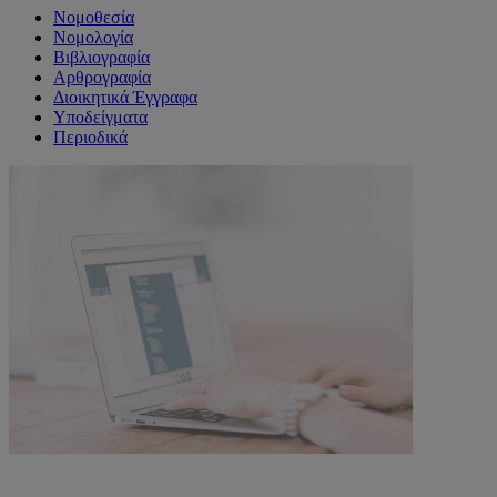
Νομοθεσία
Νομολογία
Βιβλιογραφία
Αρθρογραφία
Διοικητικά Έγγραφα
Υποδείγματα
Περιοδικά