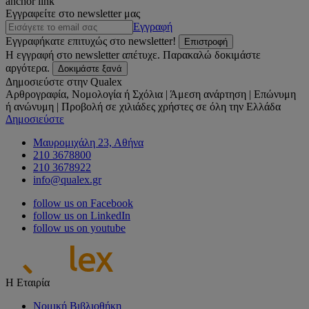
anchor link
Εγγραφείτε στο newsletter μας
Εγγραφή
Εγγραφήκατε επιτυχώς στο newsletter!
Επιστροφή
Η εγγραφή στο newsletter απέτυχε. Παρακαλώ δοκιμάστε
αργότερα.
Δοκιμάστε ξανά
Δημοσιεύστε στην Qualex
Αρθρογραφία, Νομολογία ή Σχόλια | Άμεση ανάρτηση | Επώνυμη
ή ανώνυμη | Προβολή σε χιλιάδες χρήστες σε όλη την Ελλάδα
Δημοσιεύστε
Μαυρομιχάλη 23, Αθήνα
210 3678800
210 3678922
info@qualex.gr
follow us on Facebook
follow us on LinkedIn
follow us on youtube
Η Εταιρία
Νομική Βιβλιοθήκη