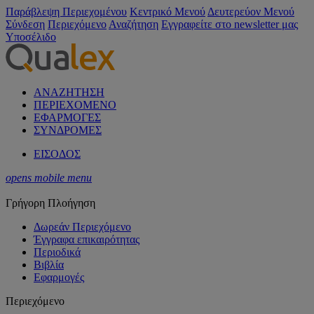
Παράβλεψη Περιεχομένου
Κεντρικό Μενού
Δευτερεύον Μενού
Σύνδεση
Περιεχόμενο
Αναζήτηση
Εγγραφείτε στο newsletter μας
Υποσέλιδο
ΑΝΑΖΗΤΗΣΗ
ΠΕΡΙΕΧΟΜΕΝΟ
ΕΦΑΡΜΟΓΕΣ
ΣΥΝΔΡΟΜΕΣ
ΕΙΣΟΔΟΣ
opens mobile menu
Γρήγορη Πλοήγηση
Δωρεάν Περιεχόμενο
Έγγραφα επικαιρότητας
Περιοδικά
Βιβλία
Εφαρμογές
Περιεχόμενο