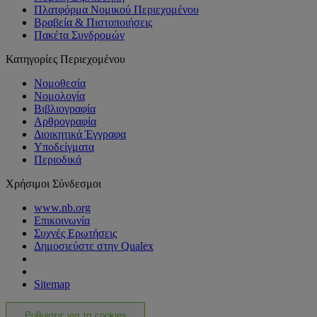
Πλατφόρμα Νομικού Περιεχομένου
Βραβεία & Πιστοποιήσεις
Πακέτα Συνδρομών
Κατηγορίες Περιεχομένου
Νομοθεσία
Νομολογία
Βιβλιογραφία
Αρθρογραφία
Διοικητικά Έγγραφα
Υποδείγματα
Περιοδικά
Χρήσιμοι Σύνδεσμοι
www.nb.org
Επικοινωνία
Συχνές Ερωτήσεις
Δημοσιεύστε στην Qualex
Sitemap
Ρυθμίσεις για τα cookies