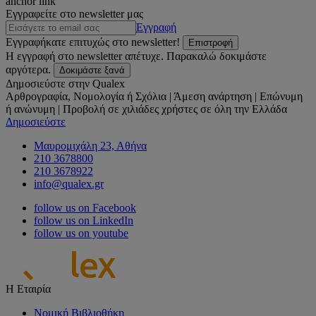
anchor link
Εγγραφείτε στο newsletter μας
Εγγραφή
Εγγραφήκατε επιτυχώς στο newsletter!
Επιστροφή
Η εγγραφή στο newsletter απέτυχε. Παρακαλώ δοκιμάστε
αργότερα.
Δοκιμάστε ξανά
Δημοσιεύστε στην Qualex
Αρθρογραφία, Νομολογία ή Σχόλια | Άμεση ανάρτηση | Επώνυμη
ή ανώνυμη | Προβολή σε χιλιάδες χρήστες σε όλη την Ελλάδα
Δημοσιεύστε
Μαυρομιχάλη 23, Αθήνα
210 3678800
210 3678922
info@qualex.gr
follow us on Facebook
follow us on LinkedIn
follow us on youtube
Η Εταιρία
Νομική Βιβλιοθήκη