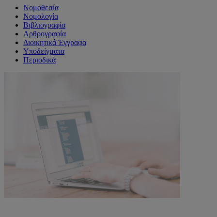
Νομοθεσία
Νομολογία
Βιβλιογραφία
Αρθρογραφία
Διοικητικά Έγγραφα
Υποδείγματα
Περιοδικά