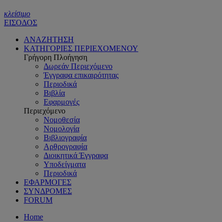
κλείσιμο
ΕΙΣΟΔΟΣ
ΑΝΑΖΗΤΗΣΗ
ΚΑΤΗΓΟΡΙΕΣ ΠΕΡΙΕΧΟΜΕΝΟΥ
Γρήγορη Πλοήγηση
Δωρεάν Περιεχόμενο
Έγγραφα επικαιρότητας
Περιοδικά
Βιβλία
Εφαρμογές
Περιεχόμενο
Νομοθεσία
Νομολογία
Βιβλιογραφία
Αρθρογραφία
Διοικητικά Έγγραφα
Υποδείγματα
Περιοδικά
ΕΦΑΡΜΟΓΕΣ
ΣΥΝΔΡΟΜΕΣ
FORUM
Home