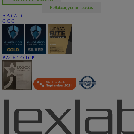
Ρυθμίσεις για τα cookies
A
A+
A++
C
C
C
BACK TO TOP