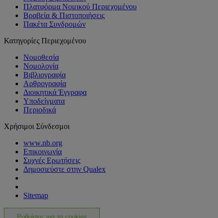
Πλατφόρμα Νομικού Περιεχομένου
Βραβεία & Πιστοποιήσεις
Πακέτα Συνδρομών
Κατηγορίες Περιεχομένου
Νομοθεσία
Νομολογία
Βιβλιογραφία
Αρθρογραφία
Διοικητικά Έγγραφα
Υποδείγματα
Περιοδικά
Χρήσιμοι Σύνδεσμοι
www.nb.org
Επικοινωνία
Συχνές Ερωτήσεις
Δημοσιεύστε στην Qualex
Sitemap
Ρυθμίσεις για τα cookies