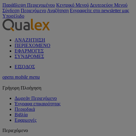
Παράβλεψη Περιεχομένου
Κεντρικό Μενού
Δευτερεύον Μενού
Σύνδεση
Περιεχόμενο
Αναζήτηση
Εγγραφείτε στο newsletter μας
Υποσέλιδο
ΑΝΑΖΗΤΗΣΗ
ΠΕΡΙΕΧΟΜΕΝΟ
ΕΦΑΡΜΟΓΕΣ
ΣΥΝΔΡΟΜΕΣ
ΕΙΣΟΔΟΣ
opens mobile menu
Γρήγορη Πλοήγηση
Δωρεάν Περιεχόμενο
Έγγραφα επικαιρότητας
Περιοδικά
Βιβλία
Εφαρμογές
Περιεχόμενο