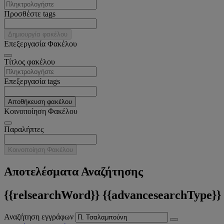
Προσθέστε tags
Δημιουργία φακέλου
Επεξεργασία Φακέλου
Tίτλος φακέλου
Επεξεργασία tags
Αποθήκευση φακέλου
Κοινοποίηση Φακέλου
Παραλήπτες
Κοινοποίηση Φακέλου
Αποτελέσματα Αναζήτησης
{{relsearchWord}} {{advancesearchType}}
Αναζήτηση εγγράφων