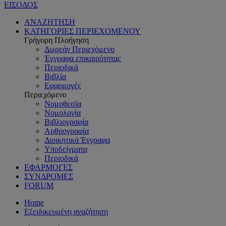
ΕΙΣΟΔΟΣ
ΑΝΑΖΗΤΗΣΗ
ΚΑΤΗΓΟΡΙΕΣ ΠΕΡΙΕΧΟΜΕΝΟΥ
Γρήγορη Πλοήγηση
Δωρεάν Περιεχόμενο
Έγγραφα επικαιρότητας
Περιοδικά
Βιβλία
Εφαρμογές
Περιεχόμενο
Νομοθεσία
Νομολογία
Βιβλιογραφία
Αρθρογραφία
Διοικητικά Έγγραφα
Υποδείγματα
Περιοδικά
ΕΦΑΡΜΟΓΕΣ
ΣΥΝΔΡΟΜΕΣ
FORUM
Home
Εξειδικευμένη αναζήτηση