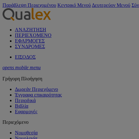
Παράβλεψη Περιεχομένου
Κεντρικό Μενού
Δευτερεύον Μενού
Σύν
ΑΝΑΖΗΤΗΣΗ
ΠΕΡΙΕΧΟΜΕΝΟ
ΕΦΑΡΜΟΓΕΣ
ΣΥΝΔΡΟΜΕΣ
ΕΙΣΟΔΟΣ
opens mobile menu
Γρήγορη Πλοήγηση
Δωρεάν Περιεχόμενο
Έγγραφα επικαιρότητας
Περιοδικά
Βιβλία
Εφαρμογές
Περιεχόμενο
Νομοθεσία
Νομολογία