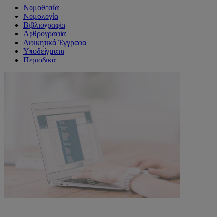
Νομοθεσία
Νομολογία
Βιβλιογραφία
Αρθρογραφία
Διοικητικά Έγγραφα
Υποδείγματα
Περιοδικά