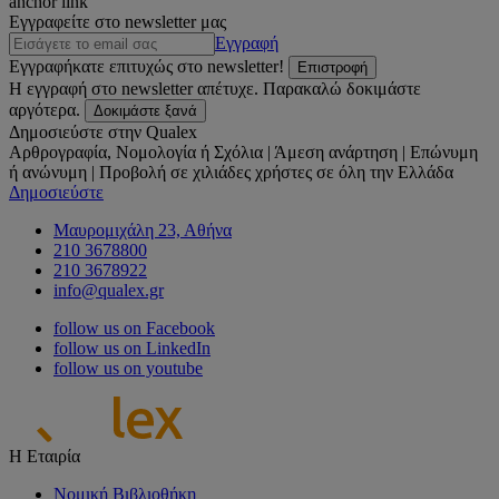
anchor link
Εγγραφείτε στο newsletter μας
Εγγραφή
Εγγραφήκατε επιτυχώς στο newsletter!
Επιστροφή
Η εγγραφή στο newsletter απέτυχε. Παρακαλώ δοκιμάστε
αργότερα.
Δοκιμάστε ξανά
Δημοσιεύστε στην Qualex
Αρθρογραφία, Νομολογία ή Σχόλια | Άμεση ανάρτηση | Επώνυμη
ή ανώνυμη | Προβολή σε χιλιάδες χρήστες σε όλη την Ελλάδα
Δημοσιεύστε
Μαυρομιχάλη 23, Αθήνα
210 3678800
210 3678922
info@qualex.gr
follow us on Facebook
follow us on LinkedIn
follow us on youtube
Η Εταιρία
Νομική Βιβλιοθήκη