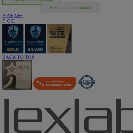
Ρυθμίσεις για τα cookies
A
A+
A++
C
C
C
BACK TO TOP