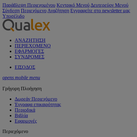
Παράβλεψη Περιεχομένου
Κεντρικό Μενού
Δευτερεύον Μενού
Σύνδεση
Περιεχόμενο
Αναζήτηση
Εγγραφείτε στο newsletter μας
Υποσέλιδο
ΑΝΑΖΗΤΗΣΗ
ΠΕΡΙΕΧΟΜΕΝΟ
ΕΦΑΡΜΟΓΕΣ
ΣΥΝΔΡΟΜΕΣ
ΕΙΣΟΔΟΣ
opens mobile menu
Γρήγορη Πλοήγηση
Δωρεάν Περιεχόμενο
Έγγραφα επικαιρότητας
Περιοδικά
Βιβλία
Εφαρμογές
Περιεχόμενο