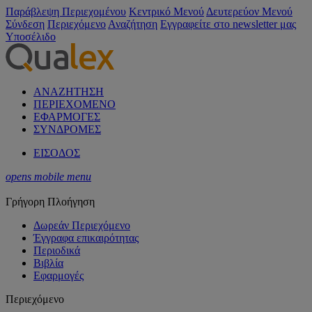
Παράβλεψη Περιεχομένου
Κεντρικό Μενού
Δευτερεύον Μενού
Σύνδεση
Περιεχόμενο
Αναζήτηση
Εγγραφείτε στο newsletter μας
Υποσέλιδο
ΑΝΑΖΗΤΗΣΗ
ΠΕΡΙΕΧΟΜΕΝΟ
ΕΦΑΡΜΟΓΕΣ
ΣΥΝΔΡΟΜΕΣ
ΕΙΣΟΔΟΣ
opens mobile menu
Γρήγορη Πλοήγηση
Δωρεάν Περιεχόμενο
Έγγραφα επικαιρότητας
Περιοδικά
Βιβλία
Εφαρμογές
Περιεχόμενο