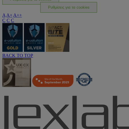
Ρυθμίσεις για τα cookies
A
A+
A++
C
C
C
BACK TO TOP