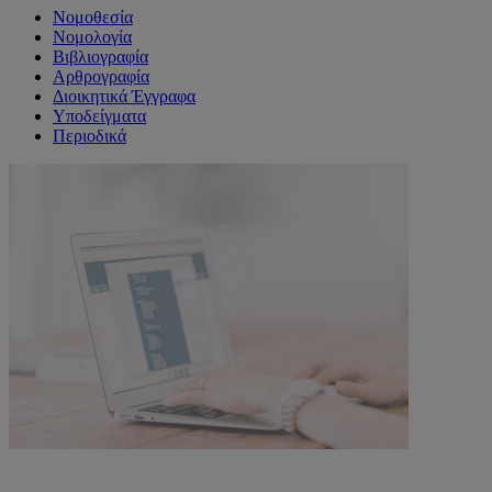
Νομοθεσία
Νομολογία
Βιβλιογραφία
Αρθρογραφία
Διοικητικά Έγγραφα
Υποδείγματα
Περιοδικά