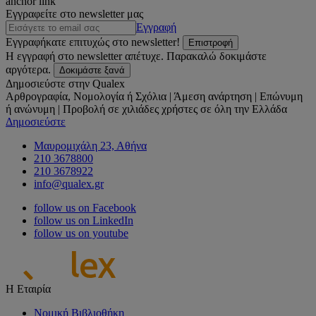
anchor link
Εγγραφείτε στο newsletter μας
Εγγραφή
Εγγραφήκατε επιτυχώς στο newsletter!
Επιστροφή
Η εγγραφή στο newsletter απέτυχε. Παρακαλώ δοκιμάστε
αργότερα.
Δοκιμάστε ξανά
Δημοσιεύστε στην Qualex
Αρθρογραφία, Νομολογία ή Σχόλια | Άμεση ανάρτηση | Επώνυμη
ή ανώνυμη | Προβολή σε χιλιάδες χρήστες σε όλη την Ελλάδα
Δημοσιεύστε
Μαυρομιχάλη 23, Αθήνα
210 3678800
210 3678922
info@qualex.gr
follow us on Facebook
follow us on LinkedIn
follow us on youtube
Η Εταιρία
Νομική Βιβλιοθήκη