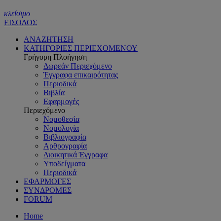
κλείσιμο
ΕΙΣΟΔΟΣ
ΑΝΑΖΗΤΗΣΗ
ΚΑΤΗΓΟΡΙΕΣ ΠΕΡΙΕΧΟΜΕΝΟΥ
Γρήγορη Πλοήγηση
Δωρεάν Περιεχόμενο
Έγγραφα επικαιρότητας
Περιοδικά
Βιβλία
Εφαρμογές
Περιεχόμενο
Νομοθεσία
Νομολογία
Βιβλιογραφία
Αρθρογραφία
Διοικητικά Έγγραφα
Υποδείγματα
Περιοδικά
ΕΦΑΡΜΟΓΕΣ
ΣΥΝΔΡΟΜΕΣ
FORUM
Home