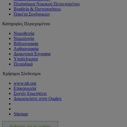
Πλατφόρμα Νομικού Περιεχομένου
Βραβεία & Πιστοποιήσεις
Πακέτα Συνδρομών
Κατηγορίες Περιεχομένου
Νομοθεσία
Νομολογία
Βιβλιογραφία
Αρθρογραφία
Διοικητικά Έγγραφα
Υποδείγματα
Περιοδικά
Χρήσιμοι Σύνδεσμοι
www.nb.org
Επικοινωνία
Συχνές Ερωτήσεις
Δημοσιεύστε στην Qualex
Sitemap
Ρυθμίσεις για τα cookies