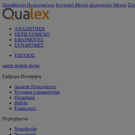
Παράβλεψη Περιεχομένου
Κεντρικό Μενού
Δευτερεύον Μενού
Σύν
ΑΝΑΖΗΤΗΣΗ
ΠΕΡΙΕΧΟΜΕΝΟ
ΕΦΑΡΜΟΓΕΣ
ΣΥΝΔΡΟΜΕΣ
ΕΙΣΟΔΟΣ
opens mobile menu
Γρήγορη Πλοήγηση
Δωρεάν Περιεχόμενο
Έγγραφα επικαιρότητας
Περιοδικά
Βιβλία
Εφαρμογές
Περιεχόμενο
Νομοθεσία
Νομολογία