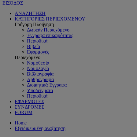
ΕΙΣΟΔΟΣ
ΑΝΑΖΗΤΗΣΗ
ΚΑΤΗΓΟΡΙΕΣ ΠΕΡΙΕΧΟΜΕΝΟΥ
Γρήγορη Πλοήγηση
Δωρεάν Περιεχόμενο
Έγγραφα επικαιρότητας
Περιοδικά
Βιβλία
Εφαρμογές
Περιεχόμενο
Νομοθεσία
Νομολογία
Βιβλιογραφία
Αρθρογραφία
Διοικητικά Έγγραφα
Υποδείγματα
Περιοδικά
ΕΦΑΡΜΟΓΕΣ
ΣΥΝΔΡΟΜΕΣ
FORUM
Home
Εξειδικευμένη αναζήτηση