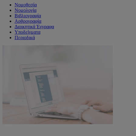
Νομοθεσία
Νομολογία
Βιβλιογραφία
Αρθρογραφία
Διοικητικά Έγγραφα
Υποδείγματα
Περιοδικά