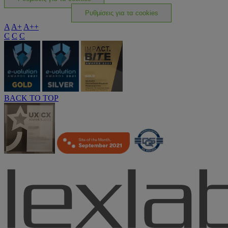
Ρυθμίσεις για τα cookies
A
A+
A++
C
C
C
BACK TO TOP