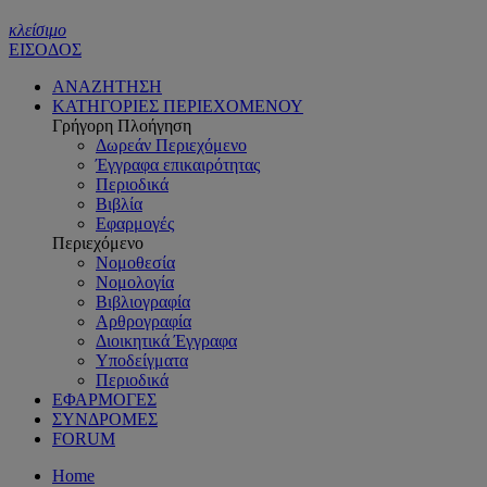
κλείσιμο
ΕΙΣΟΔΟΣ
ΑΝΑΖΗΤΗΣΗ
ΚΑΤΗΓΟΡΙΕΣ ΠΕΡΙΕΧΟΜΕΝΟΥ
Γρήγορη Πλοήγηση
Δωρεάν Περιεχόμενο
Έγγραφα επικαιρότητας
Περιοδικά
Βιβλία
Εφαρμογές
Περιεχόμενο
Νομοθεσία
Νομολογία
Βιβλιογραφία
Αρθρογραφία
Διοικητικά Έγγραφα
Υποδείγματα
Περιοδικά
ΕΦΑΡΜΟΓΕΣ
ΣΥΝΔΡΟΜΕΣ
FORUM
Home