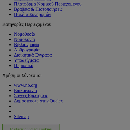
Πλατφόρμα Νομικού Περιεχομένου
Βραβεία & Πιστοποιήσεις
Πακέτα Συνδρομών
Κατηγορίες Περιεχομένου
Νομοθεσία
Νομολογία
Βιβλιογραφία
Αρθρογραφία
Διοικητικά Έγγραφα
Υποδείγματα
Περιοδικά
Χρήσιμοι Σύνδεσμοι
www.nb.org
Επικοινωνία
Συχνές Ερωτήσεις
Δημοσιεύστε στην Qualex
Sitemap
Ρυθμίσεις για τα cookies