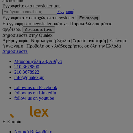
anchor link
Εγγραφείτε στο newsletter μας
Εγγραφή
Εγγραφήκατε επιτυχώς στο newsletter!
Επιστροφή
Η εγγραφή στο newsletter απέτυχε. Παρακαλώ δοκιμάστε
αργότερα.
Δοκιμάστε ξανά
Δημοσιεύστε στην Qualex
Αρθρογραφία, Νομολογία ή Σχόλια | Άμεση ανάρτηση | Επώνυμη
ή ανώνυμη | Προβολή σε χιλιάδες χρήστες σε όλη την Ελλάδα
Δημοσιεύστε
Μαυρομιχάλη 23, Αθήνα
210 3678800
210 3678922
info@qualex.gr
follow us on Facebook
follow us on LinkedIn
follow us on youtube
Η Εταιρία
Νομική Βιβλιοθήκη