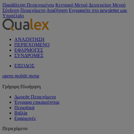
Παράβλεψη Περιεχομένου
Κεντρικό Μενού
Δευτερεύον Μενού
Σύνδεση
Περιεχόμενο
Αναζήτηση
Εγγραφείτε στο newsletter μας
Υποσέλιδο
ΑΝΑΖΗΤΗΣΗ
ΠΕΡΙΕΧΟΜΕΝΟ
ΕΦΑΡΜΟΓΕΣ
ΣΥΝΔΡΟΜΕΣ
ΕΙΣΟΔΟΣ
opens mobile menu
Γρήγορη Πλοήγηση
Δωρεάν Περιεχόμενο
Έγγραφα επικαιρότητας
Περιοδικά
Βιβλία
Εφαρμογές
Περιεχόμενο