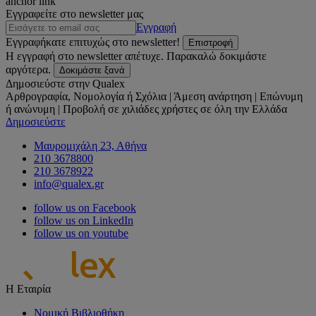
anchor link
Εγγραφείτε στο newsletter μας
Εγγραφή
Εγγραφήκατε επιτυχώς στο newsletter!
Επιστροφή
Η εγγραφή στο newsletter απέτυχε. Παρακαλώ δοκιμάστε
αργότερα.
Δοκιμάστε ξανά
Δημοσιεύστε στην Qualex
Αρθρογραφία, Νομολογία ή Σχόλια | Άμεση ανάρτηση | Επώνυμη
ή ανώνυμη | Προβολή σε χιλιάδες χρήστες σε όλη την Ελλάδα
Δημοσιεύστε
Μαυρομιχάλη 23, Αθήνα
210 3678800
210 3678922
info@qualex.gr
follow us on Facebook
follow us on LinkedIn
follow us on youtube
Η Εταιρία
Νομική Βιβλιοθήκη