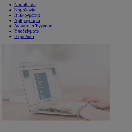
Νομοθεσία
Νομολογία
Βιβλιογραφία
Αρθρογραφία
Διοικητικά Έγγραφα
Υποδείγματα
Περιοδικά