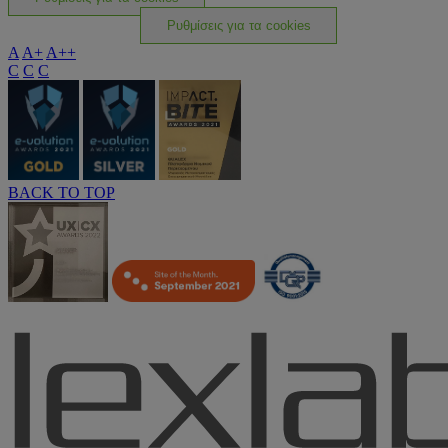
Ρυθμίσεις για τα cookies
A
A+
A++
C
C
C
BACK TO TOP