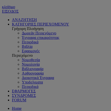
κλείσιμο
ΕΙΣΟΔΟΣ
ΑΝΑΖΗΤΗΣΗ
ΚΑΤΗΓΟΡΙΕΣ ΠΕΡΙΕΧΟΜΕΝΟΥ
Γρήγορη Πλοήγηση
Δωρεάν Περιεχόμενο
Έγγραφα επικαιρότητας
Περιοδικά
Βιβλία
Εφαρμογές
Περιεχόμενο
Νομοθεσία
Νομολογία
Βιβλιογραφία
Αρθρογραφία
Διοικητικά Έγγραφα
Υποδείγματα
Περιοδικά
ΕΦΑΡΜΟΓΕΣ
ΣΥΝΔΡΟΜΕΣ
FORUM
Home