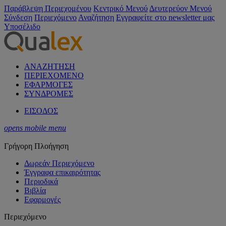
Παράβλεψη Περιεχομένου
Κεντρικό Μενού
Δευτερεύον Μενού
Σύνδεση
Περιεχόμενο
Αναζήτηση
Εγγραφείτε στο newsletter μας
Υποσέλιδο
ΑΝΑΖΗΤΗΣΗ
ΠΕΡΙΕΧΟΜΕΝΟ
ΕΦΑΡΜΟΓΕΣ
ΣΥΝΔΡΟΜΕΣ
ΕΙΣΟΔΟΣ
opens mobile menu
Γρήγορη Πλοήγηση
Δωρεάν Περιεχόμενο
Έγγραφα επικαιρότητας
Περιοδικά
Βιβλία
Εφαρμογές
Περιεχόμενο