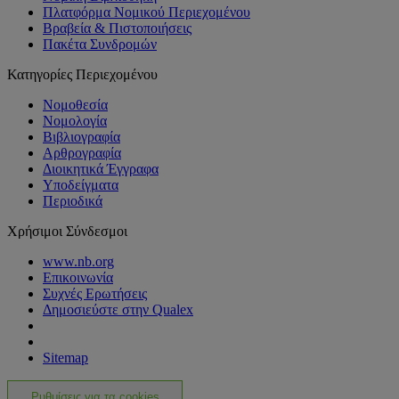
Πλατφόρμα Νομικού Περιεχομένου
Βραβεία & Πιστοποιήσεις
Πακέτα Συνδρομών
Κατηγορίες Περιεχομένου
Νομοθεσία
Νομολογία
Βιβλιογραφία
Αρθρογραφία
Διοικητικά Έγγραφα
Υποδείγματα
Περιοδικά
Χρήσιμοι Σύνδεσμοι
www.nb.org
Επικοινωνία
Συχνές Ερωτήσεις
Δημοσιεύστε στην Qualex
Sitemap
Ρυθμίσεις για τα cookies