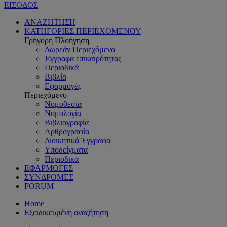
ΕΙΣΟΔΟΣ
ΑΝΑΖΗΤΗΣΗ
ΚΑΤΗΓΟΡΙΕΣ ΠΕΡΙΕΧΟΜΕΝΟΥ
Γρήγορη Πλοήγηση
Δωρεάν Περιεχόμενο
Έγγραφα επικαιρότητας
Περιοδικά
Βιβλία
Εφαρμογές
Περιεχόμενο
Νομοθεσία
Νομολογία
Βιβλιογραφία
Αρθρογραφία
Διοικητικά Έγγραφα
Υποδείγματα
Περιοδικά
ΕΦΑΡΜΟΓΕΣ
ΣΥΝΔΡΟΜΕΣ
FORUM
Home
Εξειδικευμένη αναζήτηση