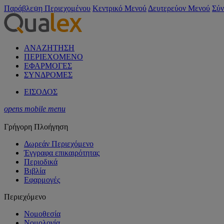
Παράβλεψη Περιεχομένου
Κεντρικό Μενού
Δευτερεύον Μενού
Σύν
ΑΝΑΖΗΤΗΣΗ
ΠΕΡΙΕΧΟΜΕΝΟ
ΕΦΑΡΜΟΓΕΣ
ΣΥΝΔΡΟΜΕΣ
ΕΙΣΟΔΟΣ
opens mobile menu
Γρήγορη Πλοήγηση
Δωρεάν Περιεχόμενο
Έγγραφα επικαιρότητας
Περιοδικά
Βιβλία
Εφαρμογές
Περιεχόμενο
Νομοθεσία
Νομολογία