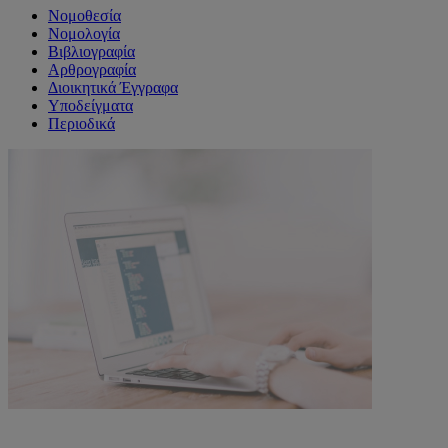
Νομοθεσία
Νομολογία
Βιβλιογραφία
Αρθρογραφία
Διοικητικά Έγγραφα
Υποδείγματα
Περιοδικά