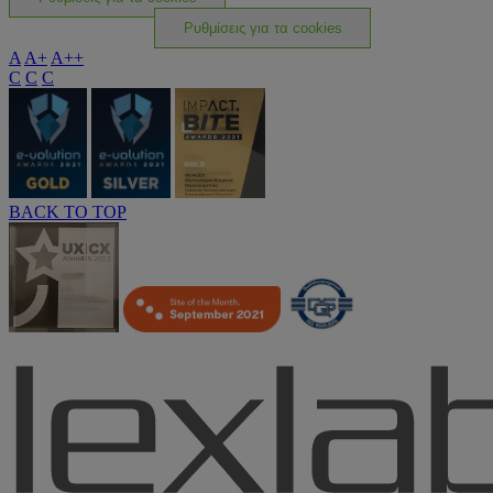
Ρυθμίσεις για τα cookies
A
A+
A++
C
C
C
BACK TO TOP