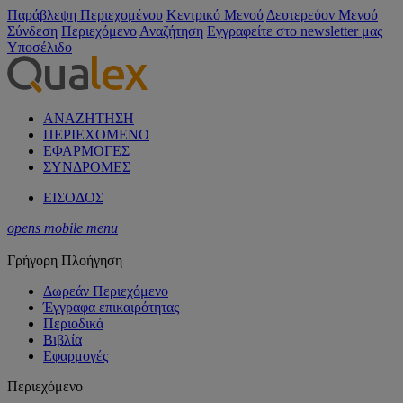
Παράβλεψη Περιεχομένου
Κεντρικό Μενού
Δευτερεύον Μενού
Σύνδεση
Περιεχόμενο
Αναζήτηση
Εγγραφείτε στο newsletter μας
Υποσέλιδο
ΑΝΑΖΗΤΗΣΗ
ΠΕΡΙΕΧΟΜΕΝΟ
ΕΦΑΡΜΟΓΕΣ
ΣΥΝΔΡΟΜΕΣ
ΕΙΣΟΔΟΣ
opens mobile menu
Γρήγορη Πλοήγηση
Δωρεάν Περιεχόμενο
Έγγραφα επικαιρότητας
Περιοδικά
Βιβλία
Εφαρμογές
Περιεχόμενο