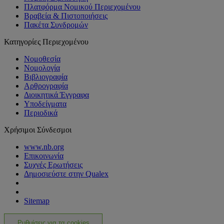
Πλατφόρμα Νομικού Περιεχομένου
Βραβεία & Πιστοποιήσεις
Πακέτα Συνδρομών
Κατηγορίες Περιεχομένου
Νομοθεσία
Νομολογία
Βιβλιογραφία
Αρθρογραφία
Διοικητικά Έγγραφα
Υποδείγματα
Περιοδικά
Χρήσιμοι Σύνδεσμοι
www.nb.org
Επικοινωνία
Συχνές Ερωτήσεις
Δημοσιεύστε στην Qualex
Sitemap
Ρυθμίσεις για τα cookies