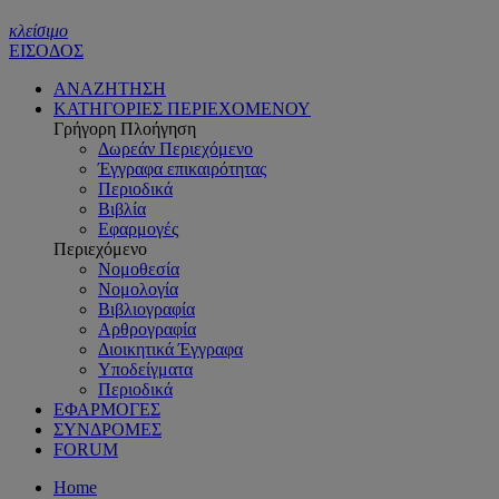
κλείσιμο
ΕΙΣΟΔΟΣ
ΑΝΑΖΗΤΗΣΗ
ΚΑΤΗΓΟΡΙΕΣ ΠΕΡΙΕΧΟΜΕΝΟΥ
Γρήγορη Πλοήγηση
Δωρεάν Περιεχόμενο
Έγγραφα επικαιρότητας
Περιοδικά
Βιβλία
Εφαρμογές
Περιεχόμενο
Νομοθεσία
Νομολογία
Βιβλιογραφία
Αρθρογραφία
Διοικητικά Έγγραφα
Υποδείγματα
Περιοδικά
ΕΦΑΡΜΟΓΕΣ
ΣΥΝΔΡΟΜΕΣ
FORUM
Home