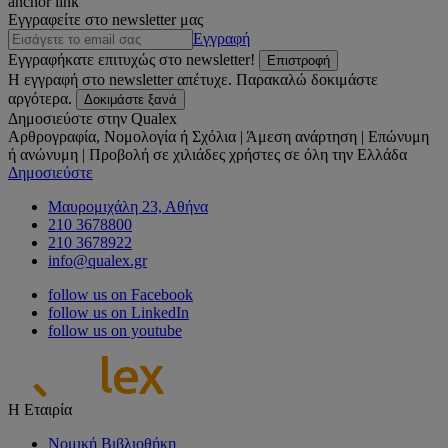
anchor link
Εγγραφείτε στο newsletter μας
Εγγραφή
Εγγραφήκατε επιτυχώς στο newsletter!
Επιστροφή
Η εγγραφή στο newsletter απέτυχε. Παρακαλώ δοκιμάστε
αργότερα.
Δοκιμάστε ξανά
Δημοσιεύστε στην Qualex
Αρθρογραφία, Νομολογία ή Σχόλια | Άμεση ανάρτηση | Επώνυμη
ή ανώνυμη | Προβολή σε χιλιάδες χρήστες σε όλη την Ελλάδα
Δημοσιεύστε
Μαυρομιχάλη 23, Αθήνα
210 3678800
210 3678922
info@qualex.gr
follow us on Facebook
follow us on LinkedIn
follow us on youtube
Η Εταιρία
Νομική Βιβλιοθήκη