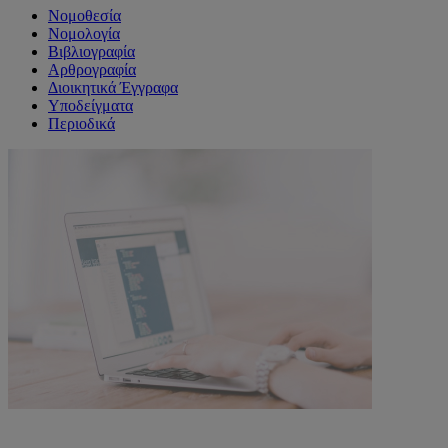
Νομοθεσία
Νομολογία
Βιβλιογραφία
Αρθρογραφία
Διοικητικά Έγγραφα
Υποδείγματα
Περιοδικά