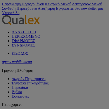
Παράβλεψη Περιεχομένου
Κεντρικό Μενού
Δευτερεύον Μενού
Σύνδεση
Περιεχόμενο
Αναζήτηση
Εγγραφείτε στο newsletter μας
Υποσέλιδο
ΑΝΑΖΗΤΗΣΗ
ΠΕΡΙΕΧΟΜΕΝΟ
ΕΦΑΡΜΟΓΕΣ
ΣΥΝΔΡΟΜΕΣ
ΕΙΣΟΔΟΣ
opens mobile menu
Γρήγορη Πλοήγηση
Δωρεάν Περιεχόμενο
Έγγραφα επικαιρότητας
Περιοδικά
Βιβλία
Εφαρμογές
Περιεχόμενο