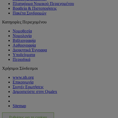
Πλατφόρμα Νομικού Περιεχομένου
Βραβεία & Πιστοποιήσεις
Πακέτα Συνδρομών
Κατηγορίες Περιεχομένου
Νομοθεσία
Νομολογία
Βιβλιογραφία
Αρθρογραφία
Διοικητικά Έγγραφα
Υποδείγματα
Περιοδικά
Χρήσιμοι Σύνδεσμοι
www.nb.org
Επικοινωνία
Συχνές Ερωτήσεις
Δημοσιεύστε στην Qualex
Sitemap
Ρυθμίσεις για τα cookies