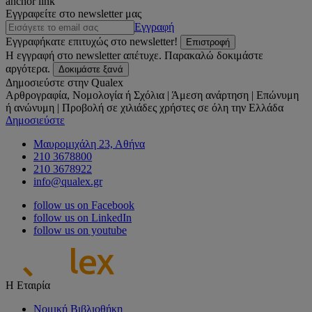
anchor link
Εγγραφείτε στο newsletter μας
Εγγραφή
Εγγραφήκατε επιτυχώς στο newsletter!
Επιστροφή
Η εγγραφή στο newsletter απέτυχε. Παρακαλώ δοκιμάστε
αργότερα.
Δοκιμάστε ξανά
Δημοσιεύστε στην Qualex
Αρθρογραφία, Νομολογία ή Σχόλια | Άμεση ανάρτηση | Επώνυμη
ή ανώνυμη | Προβολή σε χιλιάδες χρήστες σε όλη την Ελλάδα
Δημοσιεύστε
Μαυρομιχάλη 23, Αθήνα
210 3678800
210 3678922
info@qualex.gr
follow us on Facebook
follow us on LinkedIn
follow us on youtube
Η Εταιρία
Νομική Βιβλιοθήκη