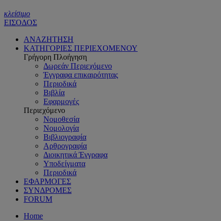
κλείσιμο
ΕΙΣΟΔΟΣ
ΑΝΑΖΗΤΗΣΗ
ΚΑΤΗΓΟΡΙΕΣ ΠΕΡΙΕΧΟΜΕΝΟΥ
Γρήγορη Πλοήγηση
Δωρεάν Περιεχόμενο
Έγγραφα επικαιρότητας
Περιοδικά
Βιβλία
Εφαρμογές
Περιεχόμενο
Νομοθεσία
Νομολογία
Βιβλιογραφία
Αρθρογραφία
Διοικητικά Έγγραφα
Υποδείγματα
Περιοδικά
ΕΦΑΡΜΟΓΕΣ
ΣΥΝΔΡΟΜΕΣ
FORUM
Home