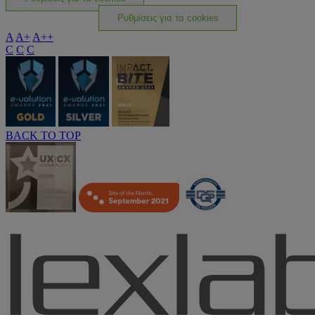
Ρυθμίσεις για τα cookies
A
A+
A++
C
C
C
BACK TO TOP