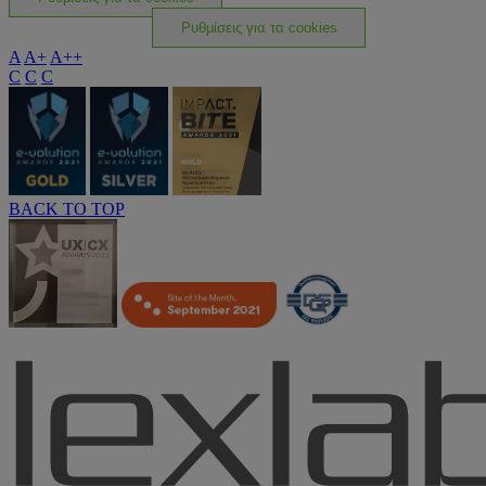
Ρυθμίσεις για τα cookies
A
A+
A++
C
C
C
BACK TO TOP