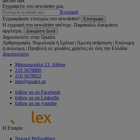
anchor link
Εγγραφείτε στο newsletter μας
Εγγραφή
Εγγραφήκατε επιτυχώς στο newsletter!
Επιστροφή
Η εγγραφή στο newsletter απέτυχε. Παρακαλώ δοκιμάστε
αργότερα.
Δοκιμάστε ξανά
Δημοσιεύστε στην Qualex
Αρθρογραφία, Νομολογία ή Σχόλια | Άμεση ανάρτηση | Επώνυμη
ή ανώνυμη | Προβολή σε χιλιάδες χρήστες σε όλη την Ελλάδα
Δημοσιεύστε
Μαυρομιχάλη 23, Αθήνα
210 3678800
210 3678922
info@qualex.gr
follow us on Facebook
follow us on LinkedIn
follow us on youtube
Η Εταιρία
Νομική Βιβλιοθήκη