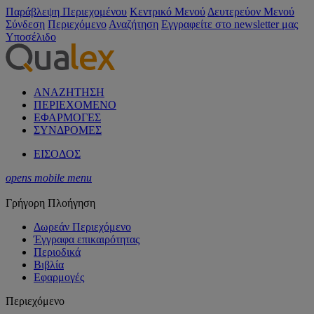
Παράβλεψη Περιεχομένου
Κεντρικό Μενού
Δευτερεύον Μενού
Σύνδεση
Περιεχόμενο
Αναζήτηση
Εγγραφείτε στο newsletter μας
Υποσέλιδο
ΑΝΑΖΗΤΗΣΗ
ΠΕΡΙΕΧΟΜΕΝΟ
ΕΦΑΡΜΟΓΕΣ
ΣΥΝΔΡΟΜΕΣ
ΕΙΣΟΔΟΣ
opens mobile menu
Γρήγορη Πλοήγηση
Δωρεάν Περιεχόμενο
Έγγραφα επικαιρότητας
Περιοδικά
Βιβλία
Εφαρμογές
Περιεχόμενο