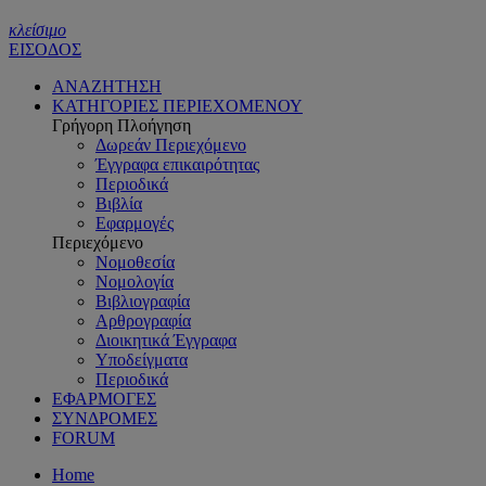
κλείσιμο
ΕΙΣΟΔΟΣ
ΑΝΑΖΗΤΗΣΗ
ΚΑΤΗΓΟΡΙΕΣ ΠΕΡΙΕΧΟΜΕΝΟΥ
Γρήγορη Πλοήγηση
Δωρεάν Περιεχόμενο
Έγγραφα επικαιρότητας
Περιοδικά
Βιβλία
Εφαρμογές
Περιεχόμενο
Νομοθεσία
Νομολογία
Βιβλιογραφία
Αρθρογραφία
Διοικητικά Έγγραφα
Υποδείγματα
Περιοδικά
ΕΦΑΡΜΟΓΕΣ
ΣΥΝΔΡΟΜΕΣ
FORUM
Home