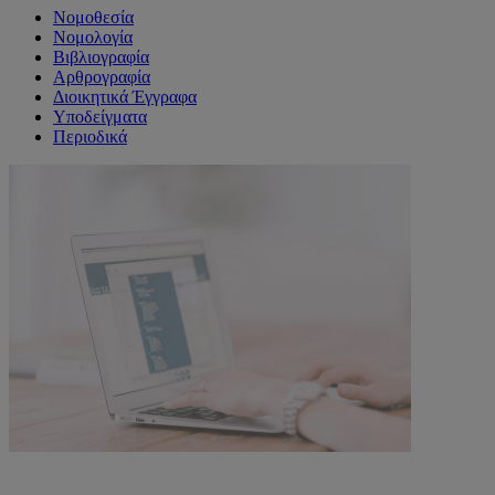
Νομοθεσία
Νομολογία
Βιβλιογραφία
Αρθρογραφία
Διοικητικά Έγγραφα
Υποδείγματα
Περιοδικά