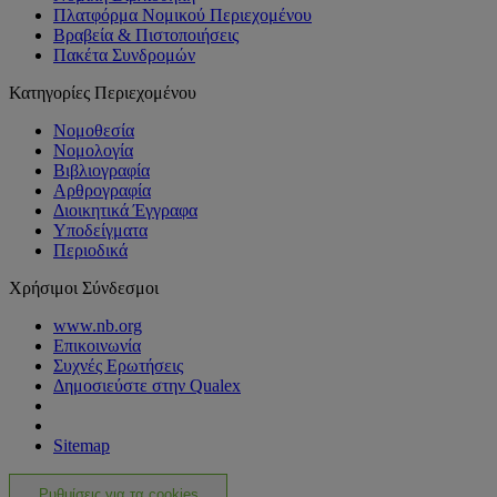
Πλατφόρμα Νομικού Περιεχομένου
Βραβεία & Πιστοποιήσεις
Πακέτα Συνδρομών
Κατηγορίες Περιεχομένου
Νομοθεσία
Νομολογία
Βιβλιογραφία
Αρθρογραφία
Διοικητικά Έγγραφα
Υποδείγματα
Περιοδικά
Χρήσιμοι Σύνδεσμοι
www.nb.org
Επικοινωνία
Συχνές Ερωτήσεις
Δημοσιεύστε στην Qualex
Sitemap
Ρυθμίσεις για τα cookies