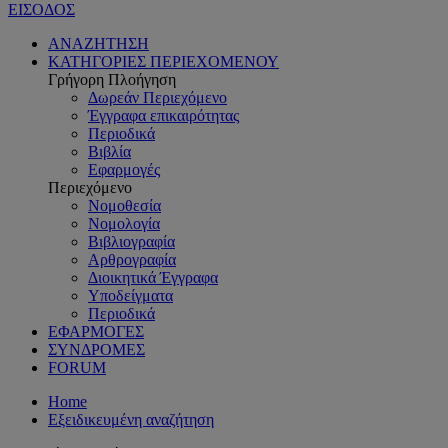
ΕΙΣΟΔΟΣ
ΑΝΑΖΗΤΗΣΗ
ΚΑΤΗΓΟΡΙΕΣ ΠΕΡΙΕΧΟΜΕΝΟΥ
Γρήγορη Πλοήγηση
Δωρεάν Περιεχόμενο
Έγγραφα επικαιρότητας
Περιοδικά
Βιβλία
Εφαρμογές
Περιεχόμενο
Νομοθεσία
Νομολογία
Βιβλιογραφία
Αρθρογραφία
Διοικητικά Έγγραφα
Υποδείγματα
Περιοδικά
ΕΦΑΡΜΟΓΕΣ
ΣΥΝΔΡΟΜΕΣ
FORUM
Home
Εξειδικευμένη αναζήτηση