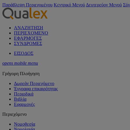
Παράβλεψη Περιεχομένου
Κεντρικό Μενού
Δευτερεύον Μενού
Σύν
ΑΝΑΖΗΤΗΣΗ
ΠΕΡΙΕΧΟΜΕΝΟ
ΕΦΑΡΜΟΓΕΣ
ΣΥΝΔΡΟΜΕΣ
ΕΙΣΟΔΟΣ
opens mobile menu
Γρήγορη Πλοήγηση
Δωρεάν Περιεχόμενο
Έγγραφα επικαιρότητας
Περιοδικά
Βιβλία
Εφαρμογές
Περιεχόμενο
Νομοθεσία
Νομολογία