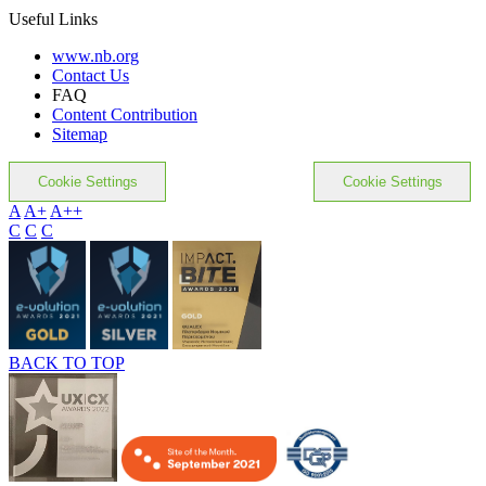
Useful Links
www.nb.org
Contact Us
FAQ
Content Contribution
Sitemap
Cookie Settings
Cookie Settings
A
A+
A++
C
C
C
BACK TO TOP