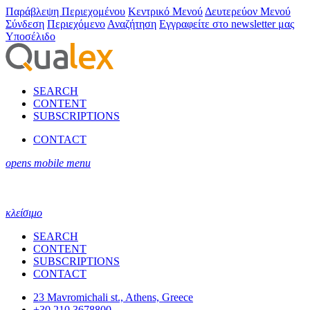
Παράβλεψη Περιεχομένου
Κεντρικό Μενού
Δευτερεύον Μενού
Σύνδεση
Περιεχόμενο
Αναζήτηση
Εγγραφείτε στο newsletter μας
Υποσέλιδο
SEARCH
CONTENT
SUBSCRIPTIONS
CONTACT
opens mobile menu
κλείσιμο
SEARCH
CONTENT
SUBSCRIPTIONS
CONTACT
23 Mavromichali st., Athens, Greece
+30 210 3678800