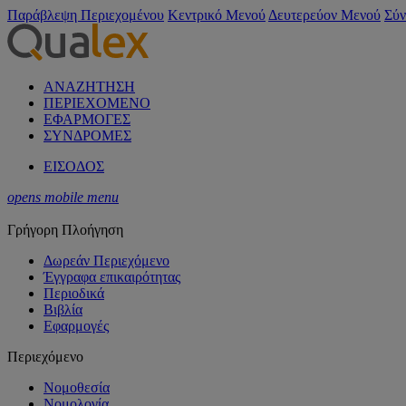
Παράβλεψη Περιεχομένου
Κεντρικό Μενού
Δευτερεύον Μενού
Σύν
ΑΝΑΖΗΤΗΣΗ
ΠΕΡΙΕΧΟΜΕΝΟ
ΕΦΑΡΜΟΓΕΣ
ΣΥΝΔΡΟΜΕΣ
ΕΙΣΟΔΟΣ
opens mobile menu
Γρήγορη Πλοήγηση
Δωρεάν Περιεχόμενο
Έγγραφα επικαιρότητας
Περιοδικά
Βιβλία
Εφαρμογές
Περιεχόμενο
Νομοθεσία
Νομολογία