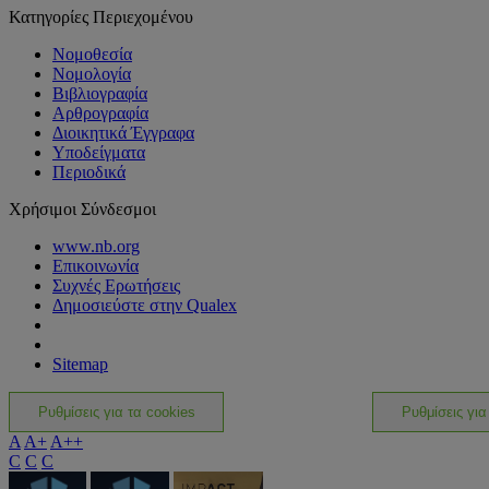
Κατηγορίες Περιεχομένου
Νομοθεσία
Νομολογία
Βιβλιογραφία
Αρθρογραφία
Διοικητικά Έγγραφα
Υποδείγματα
Περιοδικά
Χρήσιμοι Σύνδεσμοι
www.nb.org
Επικοινωνία
Συχνές Ερωτήσεις
Δημοσιεύστε στην Qualex
Sitemap
Ρυθμίσεις για τα cookies
Ρυθμίσεις για
A
A+
A++
C
C
C