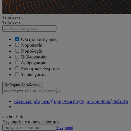
Τι ψάχνετε;
Τι ψάχνετε;
Όλες οι κατηγορίες
Νομοθεσία
Νομολογία
Βιβλιογραφία
Αρθρογραφία
Διοικητικά Έγγραφα
Υποδείγματα
Καθαρισμός Φίλτρων
Εξειδικευμένη αναζήτηση
Αναζήτηση με νομοθετική διάταξη
anchor link
Εγγραφείτε στο newsletter μας
Εγγραφή