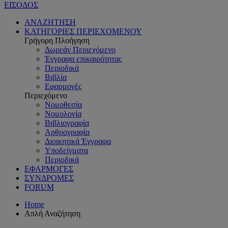
ΕΙΣΟΔΟΣ
ΑΝΑΖΗΤΗΣΗ
ΚΑΤΗΓΟΡΙΕΣ ΠΕΡΙΕΧΟΜΕΝΟΥ
Γρήγορη Πλοήγηση
Δωρεάν Περιεχόμενο
Έγγραφα επικαιρότητας
Περιοδικά
Βιβλία
Εφαρμογές
Περιεχόμενο
Νομοθεσία
Νομολογία
Βιβλιογραφία
Αρθρογραφία
Διοικητικά Έγγραφα
Υποδείγματα
Περιοδικά
ΕΦΑΡΜΟΓΕΣ
ΣΥΝΔΡΟΜΕΣ
FORUM
Home
Απλή Αναζήτηση