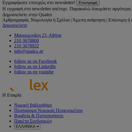
Εγγραφήκατε επιτυχώς στο newsletter!
Επιστροφή
Η εγγραφή στο newsletter απέτυχε. Παρακαλώ δοκιμάστε αργότερα.
Δημοσιεύστε στην Qualex
Αρθρογραφία, Νομολογία ή Σχόλια | Άμεση ανάρτηση | Επώνυμη ή 
Δημοσιεύστε
Μαυρομιχάλη 23, Αθήνα
210 3678800
210 3678922
info@qualex.gr
follow us on Facebook
follow us on LinkedIn
follow us on youtube
Η Εταιρία
Νομική Βιβλιοθήκη
Πλατφόρμα Νομικού Περιεχομένου
Βραβεία & Πιστοποιήσεις
Πακέτα Συνδρομών