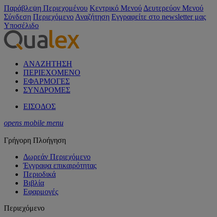
Παράβλεψη Περιεχομένου
Κεντρικό Μενού
Δευτερεύον Μενού
Σύνδεση
Περιεχόμενο
Αναζήτηση
Εγγραφείτε στο newsletter μας
Υποσέλιδο
ΑΝΑΖΗΤΗΣΗ
ΠΕΡΙΕΧΟΜΕΝΟ
ΕΦΑΡΜΟΓΕΣ
ΣΥΝΔΡΟΜΕΣ
ΕΙΣΟΔΟΣ
opens mobile menu
Γρήγορη Πλοήγηση
Δωρεάν Περιεχόμενο
Έγγραφα επικαιρότητας
Περιοδικά
Βιβλία
Εφαρμογές
Περιεχόμενο