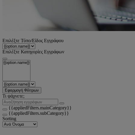
Επιλέξτε Τύπο/Είδος Εγγράφου
Επιλέξτε Κατηγορίες Εγγράφων
Εφαρμογή Φίλτρων
Τι ψάχνετε;
{{appliedFilters.mainCategory}}
{{appliedFilters.subCategory}}
Sorting