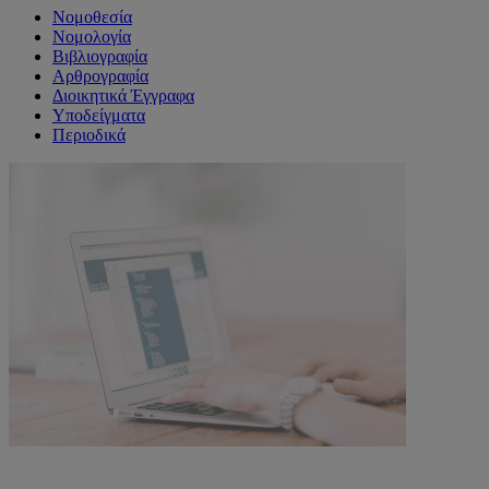
Νομοθεσία
Νομολογία
Βιβλιογραφία
Αρθρογραφία
Διοικητικά Έγγραφα
Υποδείγματα
Περιοδικά