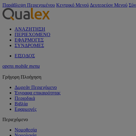
Παράβλεψη Περιεχομένου
Κεντρικό Μενού
Δευτερεύον Μενού
Σύν
ΑΝΑΖΗΤΗΣΗ
ΠΕΡΙΕΧΟΜΕΝΟ
ΕΦΑΡΜΟΓΕΣ
ΣΥΝΔΡΟΜΕΣ
ΕΙΣΟΔΟΣ
opens mobile menu
Γρήγορη Πλοήγηση
Δωρεάν Περιεχόμενο
Έγγραφα επικαιρότητας
Περιοδικά
Βιβλία
Εφαρμογές
Περιεχόμενο
Νομοθεσία
Νομολογία