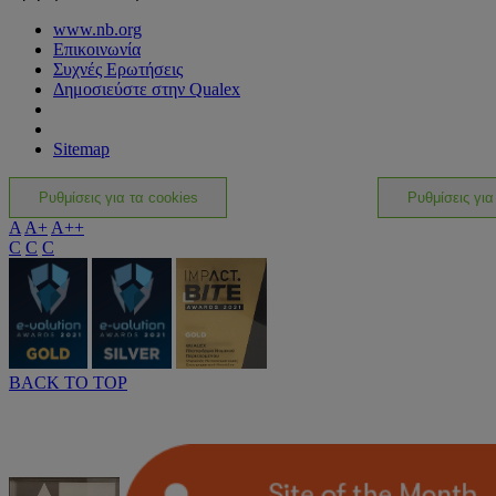
www.nb.org
Επικοινωνία
Συχνές Ερωτήσεις
Δημοσιεύστε στην Qualex
Sitemap
Ρυθμίσεις για τα cookies
Ρυθμίσεις για
A
A+
A++
C
C
C
BACK TO TOP