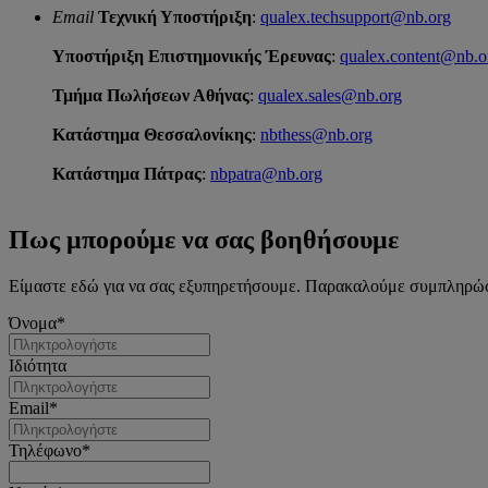
Email
Τεχνική Υποστήριξη
:
qualex.techsupport@nb.org
Υποστήριξη Επιστημονικής Έρευνας
:
qualex.content@nb.o
Τμήμα Πωλήσεων Αθήνας
:
qualex.sales@nb.org
Κατάστημα Θεσσαλονίκης
:
nbthess@nb.org
Κατάστημα Πάτρας
:
nbpatra@nb.org
Πως μπορούμε να σας βοηθήσουμε
Είμαστε εδώ για να σας εξυπηρετήσουμε. Παρακαλούμε συμπληρώστ
Όνομα*
Ιδιότητα
Email*
Τηλέφωνο*