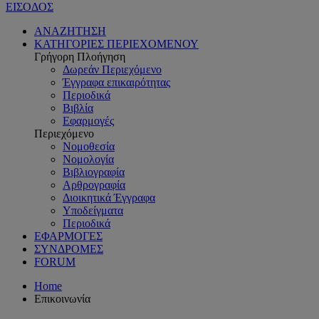
ΕΙΣΟΔΟΣ
ΑΝΑΖΗΤΗΣΗ
ΚΑΤΗΓΟΡΙΕΣ ΠΕΡΙΕΧΟΜΕΝΟΥ
Γρήγορη Πλοήγηση
Δωρεάν Περιεχόμενο
Έγγραφα επικαιρότητας
Περιοδικά
Βιβλία
Εφαρμογές
Περιεχόμενο
Νομοθεσία
Νομολογία
Βιβλιογραφία
Αρθρογραφία
Διοικητικά Έγγραφα
Υποδείγματα
Περιοδικά
ΕΦΑΡΜΟΓΕΣ
ΣΥΝΔΡΟΜΕΣ
FORUM
Home
Επικοινωνία