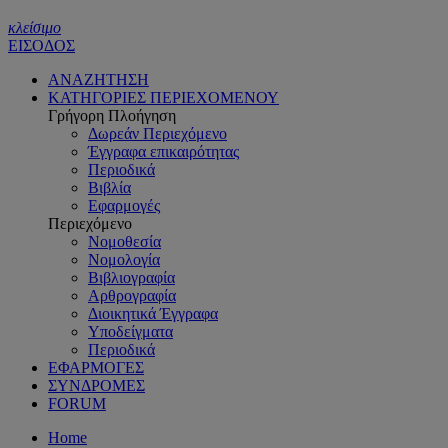
κλείσιμο
ΕΙΣΟΔΟΣ
ΑΝΑΖΗΤΗΣΗ
ΚΑΤΗΓΟΡΙΕΣ ΠΕΡΙΕΧΟΜΕΝΟΥ
Γρήγορη Πλοήγηση
Δωρεάν Περιεχόμενο
Έγγραφα επικαιρότητας
Περιοδικά
Βιβλία
Εφαρμογές
Περιεχόμενο
Νομοθεσία
Νομολογία
Βιβλιογραφία
Αρθρογραφία
Διοικητικά Έγγραφα
Υποδείγματα
Περιοδικά
ΕΦΑΡΜΟΓΕΣ
ΣΥΝΔΡΟΜΕΣ
FORUM
Home