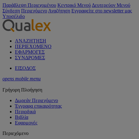
Παράβλεψη Περιεχομένου
Κεντρικό Μενού
Δευτερεύον Μενού
Σύνδεση
Περιεχόμενο
Αναζήτηση
Εγγραφείτε στο newsletter μας
Υποσέλιδο
ΑΝΑΖΗΤΗΣΗ
ΠΕΡΙΕΧΟΜΕΝΟ
ΕΦΑΡΜΟΓΕΣ
ΣΥΝΔΡΟΜΕΣ
ΕΙΣΟΔΟΣ
opens mobile menu
Γρήγορη Πλοήγηση
Δωρεάν Περιεχόμενο
Έγγραφα επικαιρότητας
Περιοδικά
Βιβλία
Εφαρμογές
Περιεχόμενο