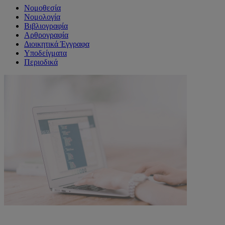
Νομοθεσία
Νομολογία
Βιβλιογραφία
Αρθρογραφία
Διοικητικά Έγγραφα
Υποδείγματα
Περιοδικά