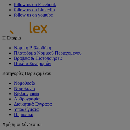
follow us on Facebook
follow us on LinkedIn
follow us on youtube
Η Εταιρία
Νομική Βιβλιοθήκη
Πλατφόρμα Νομικού Περιεχομένου
Βραβεία & Πιστοποιήσεις
Πακέτα Συνδρομών
Κατηγορίες Περιεχομένου
Νομοθεσία
Νομολογία
Βιβλιογραφία
Αρθρογραφία
Διοικητικά Έγγραφα
Υποδείγματα
Περιοδικά
Χρήσιμοι Σύνδεσμοι