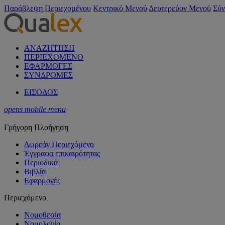
Παράβλεψη Περιεχομένου
Κεντρικό Μενού
Δευτερεύον Μενού
Σύν
ΑΝΑΖΗΤΗΣΗ
ΠΕΡΙΕΧΟΜΕΝΟ
ΕΦΑΡΜΟΓΕΣ
ΣΥΝΔΡΟΜΕΣ
ΕΙΣΟΔΟΣ
opens mobile menu
Γρήγορη Πλοήγηση
Δωρεάν Περιεχόμενο
Έγγραφα επικαιρότητας
Περιοδικά
Βιβλία
Εφαρμογές
Περιεχόμενο
Νομοθεσία
Νομολογία