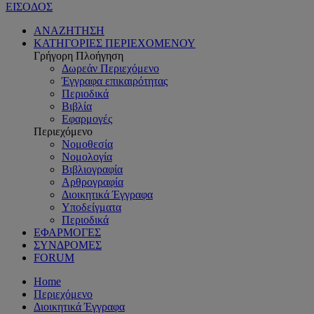
ΕΙΣΟΔΟΣ
ΑΝΑΖΗΤΗΣΗ
ΚΑΤΗΓΟΡΙΕΣ ΠΕΡΙΕΧΟΜΕΝΟΥ
Γρήγορη Πλοήγηση
Δωρεάν Περιεχόμενο
Έγγραφα επικαιρότητας
Περιοδικά
Βιβλία
Εφαρμογές
Περιεχόμενο
Νομοθεσία
Νομολογία
Βιβλιογραφία
Αρθρογραφία
Διοικητικά Έγγραφα
Υποδείγματα
Περιοδικά
ΕΦΑΡΜΟΓΕΣ
ΣΥΝΔΡΟΜΕΣ
FORUM
Home
Περιεχόμενο
Διοικητικά Έγγραφα