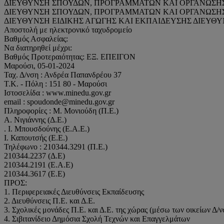
ΔΙΕΥΘΥΝΣΗ ΣΠΟΥΔΩΝ, ΠΡΟΓΡΑΜΜΑΤΩΝ ΚΑΙ ΟΡΓΑΝΩΣΗΣ
ΔΙΕΥΘΥΝΣΗ ΣΠΟΥΔΩΝ, ΠΡΟΓΡΑΜΜΑΤΩΝ ΚΑΙ ΟΡΓΑΝΩΣΗΣ 
ΔΙΕΥΘΥΝΣΗ ΕΙΔΙΚΗΣ ΑΓΩΓΗΣ ΚΑΙ ΕΚΠΑΙΔΕΥΣΗΣ ΔΙΕΥΘ
Αποστολή με ηλεκτρονικό ταχυδρομείο
Βαθμός Ασφαλείας:
Να διατηρηθεί μέχρι:
Βαθμός Προτεραιότητας: ΕΞ. ΕΠΕΙΓΟΝ
Μαρούσι, 05-01-2024
Ταχ. Δ/νση : Ανδρέα Παπανδρέου 37
Τ.Κ. - Πόλη : 151 80 - Μαρούσι
Ιστοσελίδα : www.minedu.gov.gr
email : spoudonde@minedu.gov.gr
Πληροφορίες : Μ. Μονιούδη (Π.Ε.)
Α. Νιγιάννης (Δ.Ε.)
. Ι. Μπουσδούνης (Ε.Α.Ε.)
Ι. Καπουτσής (Ε.Ε.)
Τηλέφωνο : 210344.3291 (Π.Ε.)
210344.2237 (Δ.Ε)
210344.2191 (Ε.Α.Ε)
210344.3617 (Ε.Ε)
ΠΡΟΣ:
1. Περιφερειακές Διευθύνσεις Εκπαίδευσης
2. Διευθύνσεις Π.Ε. και Δ.Ε.
3. Σχολικές μονάδες Π.Ε. και Δ.Ε. της χώρας (μέσω των οικείων Δ
4. Σιβιτανίδειο Δημόσια Σχολή Τεχνών και Επαγγελμάτων