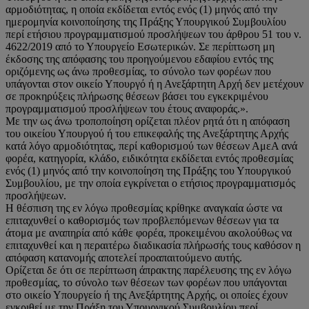
αρμοδιότητας, η οποία εκδίδεται εντός ενός (1) μηνός από την
ημερομηνία κοινοποίησης της Πράξης Υπουργικού Συμβουλίου
περί ετήσιου προγραμματισμού προσλήψεων του άρθρου 51 του ν.
4622/2019 από το Υπουργείο Εσωτερικών. Σε περίπτωση μη
έκδοσης της απόφασης του προηγούμενου εδαφίου εντός της
οριζόμενης ως άνω προθεσμίας, το σύνολο των φορέων που
υπάγονται στον οικείο Υπουργό ή η Ανεξάρτητη Αρχή δεν μετέχουν
σε προκηρύξεις πλήρωσης θέσεων βάσει του εγκεκριμένου
προγραμματισμού προσλήψεων του έτους αναφοράς.».
Με την ως άνω τροποποίηση ορίζεται πλέον ρητά ότι η απόφαση
του οικείου Υπουργού ή του επικεφαλής της Ανεξάρτητης Αρχής
κατά λόγο αρμοδιότητας, περί καθορισμού των θέσεων ΑμεΑ ανά
φορέα, κατηγορία, κλάδο, ειδικότητα εκδίδεται εντός προθεσμίας
ενός (1) μηνός από την κοινοποίηση της Πράξης του Υπουργικού
Συμβουλίου, με την οποία εγκρίνεται ο ετήσιος προγραμματισμός
προσλήψεων.
Η θέσπιση της εν λόγω προθεσμίας κρίθηκε αναγκαία ώστε να
επιταχυνθεί ο καθορισμός των προβλεπόμενων θέσεων για τα
άτομα με αναπηρία από κάθε φορέα, προκειμένου ακολούθως να
επιταχυνθεί και η περαιτέρω διαδικασία πλήρωσής τους καθόσον η
απόφαση κατανομής αποτελεί προαπαιτούμενο αυτής.
Ορίζεται δε ότι σε περίπτωση άπρακτης παρέλευσης της εν λόγω
προθεσμίας, το σύνολο των θέσεων των φορέων που υπάγονται
στο οικείο Υπουργείο ή της Ανεξάρτητης Αρχής, οι οποίες έχουν
εγκριθεί με την Πράξη του Υπουργικού Συμβουλίου περί