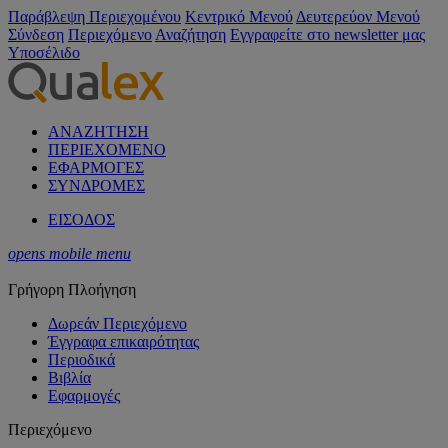
Παράβλεψη Περιεχομένου
Κεντρικό Μενού
Δευτερεύον Μενού
Σύνδεση
Περιεχόμενο
Αναζήτηση
Εγγραφείτε στο newsletter μας
Υποσέλιδο
ΑΝΑΖΗΤΗΣΗ
ΠΕΡΙΕΧΟΜΕΝΟ
ΕΦΑΡΜΟΓΕΣ
ΣΥΝΔΡΟΜΕΣ
ΕΙΣΟΔΟΣ
opens mobile menu
Γρήγορη Πλοήγηση
Δωρεάν Περιεχόμενο
Έγγραφα επικαιρότητας
Περιοδικά
Βιβλία
Εφαρμογές
Περιεχόμενο