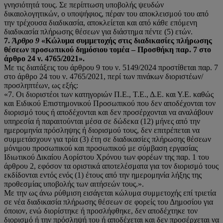
γνησιότητά τους. Σε περίπτωση υποβολής ψευδών
δικαιολογητικών, ο υποψήφιος, πέραν του αποκλεισμού του από
την τρέχουσα διαδικασία, αποκλείεται και από κάθε επόμενη
διαδικασία πλήρωσης θέσεων για διάστημα πέντε (5) ετών.
7.
Άρθρο 9
«Κώλυμα συμμετοχής στις διαδικασίες πλήρωσης
θέσεων προσωπικού δημόσιου
τομέα – Προσθήκη παρ. 7 στο
άρθρο 24 ν. 4765/2021».
Με τις διατάξεις του άρθρου 9 του ν. 5149/2024 προστίθεται παρ. 7
στο άρθρο 24 του ν. 4765/2021, περί των πινάκων διοριστέων/
προσληπτέων, ως εξής:
«7. Οι διοριστέοι των κατηγοριών Π.Ε., Τ.Ε., Δ.Ε. και Υ.Ε. καθώς
και Ειδικού Επιστημονικού Προσωπικού που δεν αποδέχονται τον
διορισμό τους ή αποδέχονται και δεν προσέρχονται να αναλάβουν
υπηρεσία ή παραιτούνται μέσα σε δώδεκα (12) μήνες από την
ημερομηνία πρόσληψης ή διορισμού τους, δεν επιτρέπεται να
συμμετάσχουν για τρία (3) έτη σε διαδικασίες πλήρωσης θέσεων
μόνιμου προσωπικού και προσωπικού με σύμβαση εργασίας
Ιδιωτικού Δικαίου Αορίστου Χρόνου των φορέων της παρ. 1 του
άρθρου 2, εφόσον τα οριστικά αποτελέσματα για τον διορισμό τους
εκδίδονται εντός ενός (1) έτους από την ημερομηνία λήξης της
προθεσμίας υποβολής των αιτήσεών τους.».
Με την ως άνω ρύθμιση εισάγεται κώλυμα συμμετοχής επί τριετία
σε νέα διαδικασία πλήρωσης θέσεων σε φορείς του Δημοσίου για
όποιον, ενώ διορίστηκε ή προσλήφθηκε, δεν αποδέχτηκε τον
διορισμό ή την πρόσληψή του ή αποδέχεται και δεν προσέρχεται να