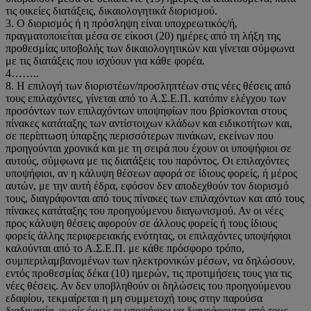
τις οικείες διατάξεις, δικαιολογητικά διορισμού.
3. Ο διορισμός ή η πρόσληψη είναι υποχρεωτικός/ή,
πραγματοποιείται μέσα σε είκοσι (20) ημέρες από τη λήξη της
προθεσμίας υποβολής των δικαιολογητικών και γίνεται σύμφωνα
με τις διατάξεις που ισχύουν για κάθε φορέα.
4……..
8. Η επιλογή των διοριστέων/προσληπτέων στις νέες θέσεις από
τους επιλαχόντες, γίνεται από το Α.Σ.Ε.Π. κατόπιν ελέγχου των
προσόντων των επιλαχόντων υποψηφίων που βρίσκονται στους
πίνακες κατάταξης των αντίστοιχων κλάδων και ειδικοτήτων και,
σε περίπτωση ύπαρξης περισσότερων πινάκων, εκείνων που
προηγούνται χρονικά και με τη σειρά που έχουν οι υποψήφιοι σε
αυτούς, σύμφωνα με τις διατάξεις του παρόντος. Οι επιλαχόντες
υποψήφιοι, αν η κάλυψη θέσεων αφορά σε ίδιους φορείς, ή μέρος
αυτών, με την αυτή έδρα, εφόσον δεν αποδεχθούν τον διορισμό
τους, διαγράφονται από τους πίνακες των επιλαχόντων και από τους
πίνακες κατάταξης του προηγούμενου διαγωνισμού. Αν οι νέες
προς κάλυψη θέσεις αφορούν σε άλλους φορείς ή τους ίδιους
φορείς άλλης περιφερειακής ενότητας, οι επιλαχόντες υποψήφιοι
καλούνται από το Α.Σ.Ε.Π. με κάθε πρόσφορο τρόπο,
συμπεριλαμβανομένων των ηλεκτρονικών μέσων, να δηλώσουν,
εντός προθεσμίας δέκα (10) ημερών, τις προτιμήσεις τους για τις
νέες θέσεις. Αν δεν υποβληθούν οι δηλώσεις του προηγούμενου
εδαφίου, τεκμαίρεται η μη συμμετοχή τους στην παρούσα
διαδικασία, χωρίς όμως οι υποψήφιοι να διαγράφονται από τους