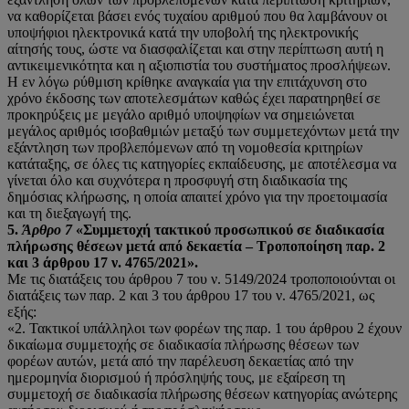
να καθορίζεται βάσει ενός τυχαίου αριθμού που θα λαμβάνουν οι
υποψήφιοι ηλεκτρονικά κατά την υποβολή της ηλεκτρονικής
αίτησής τους, ώστε να διασφαλίζεται και στην περίπτωση αυτή η
αντικειμενικότητα και η αξιοπιστία του συστήματος προσλήψεων.
Η εν λόγω ρύθμιση κρίθηκε αναγκαία για την επιτάχυνση στο
χρόνο έκδοσης των αποτελεσμάτων καθώς έχει παρατηρηθεί σε
προκηρύξεις με μεγάλο αριθμό υποψηφίων να σημειώνεται
μεγάλος αριθμός ισοβαθμιών μεταξύ των συμμετεχόντων μετά την
εξάντληση των προβλεπόμενων από τη νομοθεσία κριτηρίων
κατάταξης, σε όλες τις κατηγορίες εκπαίδευσης, με αποτέλεσμα να
γίνεται όλο και συχνότερα η προσφυγή στη διαδικασία της
δημόσιας κλήρωσης, η οποία απαιτεί χρόνο για την προετοιμασία
και τη διεξαγωγή της.
5.
Άρθρο 7
«Συμμετοχή τακτικού προσωπικού σε διαδικασία
πλήρωσης θέσεων μετά από
δεκαετία – Τροποποίηση παρ. 2
και 3 άρθρου 17 ν. 4765/2021».
Με τις διατάξεις του άρθρου 7 του ν. 5149/2024 τροποποιούνται οι
διατάξεις των παρ. 2 και 3 του άρθρου 17 του ν. 4765/2021, ως
εξής:
«2. Τακτικοί υπάλληλοι των φορέων της παρ. 1 του άρθρου 2 έχουν
δικαίωμα συμμετοχής σε διαδικασία πλήρωσης θέσεων των
φορέων αυτών, μετά από την παρέλευση δεκαετίας από την
ημερομηνία διορισμού ή πρόσληψής τους, με εξαίρεση τη
συμμετοχή σε διαδικασία πλήρωσης θέσεων κατηγορίας ανώτερης