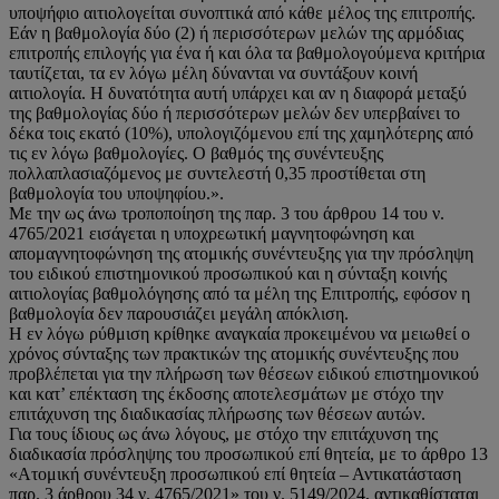
υποψήφιο αιτιολογείται συνοπτικά από κάθε μέλος της επιτροπής.
Εάν η βαθμολογία δύο (2) ή περισσότερων μελών της αρμόδιας
επιτροπής επιλογής για ένα ή και όλα τα βαθμολογούμενα κριτήρια
ταυτίζεται, τα εν λόγω μέλη δύνανται να συντάξουν κοινή
αιτιολογία. Η δυνατότητα αυτή υπάρχει και αν η διαφορά μεταξύ
της βαθμολογίας δύο ή περισσότερων μελών δεν υπερβαίνει το
δέκα τοις εκατό (10%), υπολογιζόμενου επί της χαμηλότερης από
τις εν λόγω βαθμολογίες. Ο βαθμός της συνέντευξης
πολλαπλασιαζόμενος με συντελεστή 0,35 προστίθεται στη
βαθμολογία του υποψηφίου.».
Με την ως άνω τροποποίηση της παρ. 3 του άρθρου 14 του ν.
4765/2021 εισάγεται η υποχρεωτική μαγνητοφώνηση και
απομαγνητοφώνηση της ατομικής συνέντευξης για την πρόσληψη
του ειδικού επιστημονικού προσωπικού και η σύνταξη κοινής
αιτιολογίας βαθμολόγησης από τα μέλη της Επιτροπής, εφόσον η
βαθμολογία δεν παρουσιάζει μεγάλη απόκλιση.
Η εν λόγω ρύθμιση κρίθηκε αναγκαία προκειμένου να μειωθεί ο
χρόνος σύνταξης των πρακτικών της ατομικής συνέντευξης που
προβλέπεται για την πλήρωση των θέσεων ειδικού επιστημονικού
και κατ’ επέκταση της έκδοσης αποτελεσμάτων με στόχο την
επιτάχυνση της διαδικασίας πλήρωσης των θέσεων αυτών.
Για τους ίδιους ως άνω λόγους, με στόχο την επιτάχυνση της
διαδικασία πρόσληψης του προσωπικού επί θητεία, με το άρθρο 13
«Ατομική συνέντευξη προσωπικού επί θητεία – Αντικατάσταση
παρ. 3 άρθρου 34 ν. 4765/2021» του ν. 5149/2024, αντικαθίσταται