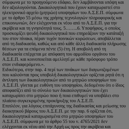
σύμφωνα με το προηγούμενο εδάφιο, δεν λαμβάνονται υπόψη και
δεν αξιολογούνται. Δικαιολογητικά που έχουν καταχωριστεί στο
ηλεκτρονικό αρχείο (μητρώο) υποψηφίων του Α.Σ.Ε.Π. σύμφωνα
με το άρθρο 55 μέσω της χρήσης τεχνολογιών πληροφορικής και
επικοινωνιών, δεν ελέγχονται εκ νέου από το Α.Σ.Ε.Π. για την
ακρίβεια και τη γνησιότητά τους. 5……..6. Υποψήφιος, ο οποίος
προσκομίζει ψευδή δικαιολογητικά που επηρεάζουν την κατάταξή
του στον πίνακα, πέραν τυχόν ποινικών κυρώσεων, αποβάλλεται
από τη διαδικασία, καθώς και από κάθε άλλη διαδικασία πλήρωσης
θέσεων για τα επόμενα πέντε (5) έτη. Η αποβολή από τη
διαδικασία επέρχεται με απόφαση του αρμοδίου οργάνου του
Α.Σ.Ε.Π. και κοινοποιείται αμελλητί με κάθε πρόσφορο τρόπο
στον ενδιαφερόμενο.».
Ειδικότερα, στην παρ. 4 περί των πινάκων των διαγωνιζομένων
που καλούνται προς υποβολή δικαιολογητικών ορίζεται ρητά ότι η
άντληση των δικαιολογητικών από το μητρώο υποψηφίων του
Α.Σ.Ε.Π. γίνεται με ευθύνη του υποψηφίου, δεδομένου ότι ο ίδιος
αποφασίζει από το σύνολο των δικαιολογητικών που έχει
καταχωρίσει στο μητρώο ποιο ή ποια επιθυμεί να υποβάλει στο
πλαίσιο συγκεκριμένης προκήρυξης του Α.Σ.Ε.Π.
Επιπλέον, για λόγους επιτάχυνσης της διαδικασίας και μείωσης του
διοικητικού βάρους του Α.Σ.Ε.Π. με την παρ. 6 ορίζεται ότι,
δικαιολογητικά καταχωρισμένα στο μητρώο υποψηφίων του
Α.Σ.Ε.Π. σύμφωνα με το άρθρο 55 του ν. 4765/2021 δεν
ελέγχονται εκ νέου από την Αρχή ως προς την ακρίβεια και