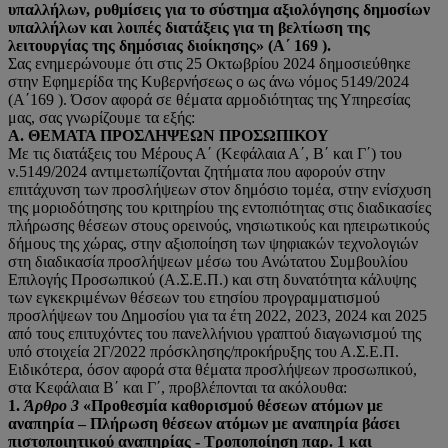
υπαλλήλων, ρυθμίσεις για το σύστημα αξιολόγησης δημοσίων
υπαλλήλων και λοιπές
διατάξεις για τη βελτίωση της
λειτουργίας της δημόσιας διοίκησης» (Α΄ 169 ).
Σας ενημερώνουμε ότι στις 25 Οκτωβρίου 2024 δημοσιεύθηκε
στην Εφημερίδα της Κυβερνήσεως ο ως άνω νόμος 5149/2024
(Α΄169 ). Όσον αφορά σε θέματα αρμοδιότητας της Υπηρεσίας
μας, σας γνωρίζουμε τα εξής:
Α. ΘΕΜΑΤΑ ΠΡΟΣΛΗΨΕΩΝ ΠΡΟΣΩΠΙΚΟΥ
Με τις διατάξεις του Μέρους Α΄ (Κεφάλαια Α΄, Β΄ και Γ΄) του
ν.5149/2024 αντιμετωπίζονται ζητήματα που αφορούν στην
επιτάχυνση των προσλήψεων στον δημόσιο τομέα, στην ενίσχυση
της μοριοδότησης του κριτηρίου της εντοπιότητας στις διαδικασίες
πλήρωσης θέσεων στους ορεινούς, νησιωτικούς και ηπειρωτικούς
δήμους της χώρας, στην αξιοποίηση των ψηφιακών τεχνολογιών
στη διαδικασία προσλήψεων μέσω του Ανώτατου Συμβουλίου
Επιλογής Προσωπικού (Α.Σ.Ε.Π.) και στη δυνατότητα κάλυψης
των εγκεκριμένων θέσεων του ετησίου προγραμματισμού
προσλήψεων του Δημοσίου για τα έτη 2022, 2023, 2024 και 2025
από τους επιτυχόντες του πανελλήνιου γραπτού διαγωνισμού της
υπό στοιχεία 2Γ/2022 πρόσκλησης/προκήρυξης του Α.Σ.Ε.Π.
Ειδικότερα, όσον αφορά στα θέματα προσλήψεων προσωπικού,
στα Κεφάλαια Β΄ και Γ΄, προβλέπονται τα ακόλουθα:
1.
Άρθρο 3
«Προθεσμία καθορισμού θέσεων ατόμων με
αναπηρία – Πλήρωση θέσεων ατόμων
με αναπηρία βάσει
πιστοποιητικού αναπηρίας - Τροποποίηση παρ. 1 και