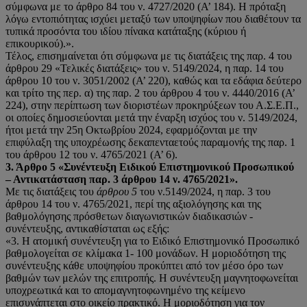
σύμφωνα με το άρθρο 84 του ν. 4727/2020 (Α’ 184). Η πρόταξη
λόγω εντοπιότητας ισχύει μεταξύ των υποψηφίων που διαθέτουν τα
τυπικά προσόντα του ιδίου πίνακα κατάταξης (κύριου ή
επικουρικού).».
Τέλος, επισημαίνεται ότι σύμφωνα με τις διατάξεις της παρ. 4 του
άρθρου 29 «Τελικές διατάξεις» του ν. 5149/2024, η παρ. 14 του
άρθρου 10 του ν. 3051/2002 (Α’ 220), καθώς και τα εδάφια δεύτερο
και τρίτο της περ. α) της παρ. 2 του άρθρου 4 του ν. 4440/2016 (Α’
224), στην περίπτωση των διοριστέων προκηρύξεων του Α.Σ.Ε.Π.,
οι οποίες δημοσιεύονται μετά την έναρξη ισχύος του ν. 5149/2024,
ήτοι μετά την 25η Οκτωβρίου 2024, εφαρμόζονται με την
επιφύλαξη της υποχρέωσης δεκαπενταετούς παραμονής της παρ. 1
του άρθρου 12 του ν. 4765/2021 (Α’ 6).
3. Άρθρο 5 «Συνέντευξη Ειδικού Επιστημονικού Προσωπικού
– Αντικατάσταση παρ. 3 άρθρου
14 ν. 4765/2021».
Με τις διατάξεις του
άρθρου 5
του ν.5149/2024, η παρ. 3 του
άρθρου 14 του ν. 4765/2021, περί της αξιολόγησης και της
βαθμολόγησης πρόσθετων διαγωνιστικών διαδικασιών -
συνέντευξης, αντικαθίσταται ως εξής:
«3. Η ατομική συνέντευξη για το Ειδικό Επιστημονικό Προσωπικό
βαθμολογείται σε κλίμακα 1- 100 μονάδων. Η μοριοδότηση της
συνέντευξης κάθε υποψηφίου προκύπτει από τον μέσο όρο των
βαθμών των μελών της επιτροπής. H συνέντευξη μαγνητοφωνείται
υποχρεωτικά και το απομαγνητοφωνημένο της κείμενο
επισυνάπτεται στο οικείο πρακτικό. Η μοριοδότηση για τον