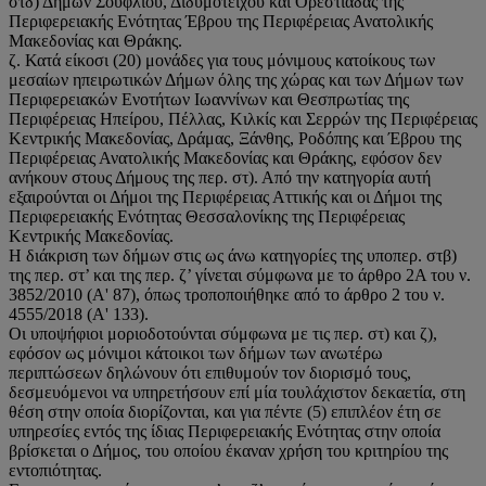
στδ) Δήμων Σουφλίου, Διδυμοτείχου και Ορεστιάδας της
Περιφερειακής Ενότητας Έβρου της Περιφέρειας Ανατολικής
Μακεδονίας και Θράκης.
ζ. Κατά είκοσι (20) μονάδες για τους μόνιμους κατοίκους των
μεσαίων ηπειρωτικών Δήμων όλης της χώρας και των Δήμων των
Περιφερειακών Ενοτήτων Ιωαννίνων και Θεσπρωτίας της
Περιφέρειας Ηπείρου, Πέλλας, Κιλκίς και Σερρών της Περιφέρειας
Κεντρικής Μακεδονίας, Δράμας, Ξάνθης, Ροδόπης και Έβρου της
Περιφέρειας Ανατολικής Μακεδονίας και Θράκης, εφόσον δεν
ανήκουν στους Δήμους της περ. στ). Από την κατηγορία αυτή
εξαιρούνται οι Δήμοι της Περιφέρειας Αττικής και οι Δήμοι της
Περιφερειακής Ενότητας Θεσσαλονίκης της Περιφέρειας
Κεντρικής Μακεδονίας.
Η διάκριση των δήμων στις ως άνω κατηγορίες της υποπερ. στβ)
της περ. στ’ και της περ. ζ’ γίνεται σύμφωνα με το άρθρο 2Α του ν.
3852/2010 (Α' 87), όπως τροποποιήθηκε από το άρθρο 2 του ν.
4555/2018 (Α' 133).
Οι υποψήφιοι μοριοδοτούνται σύμφωνα με τις περ. στ) και ζ),
εφόσον ως μόνιμοι κάτοικοι των δήμων των ανωτέρω
περιπτώσεων δηλώνουν ότι επιθυμούν τον διορισμό τους,
δεσμευόμενοι να υπηρετήσουν επί μία τουλάχιστον δεκαετία, στη
θέση στην οποία διορίζονται, και για πέντε (5) επιπλέον έτη σε
υπηρεσίες εντός της ίδιας Περιφερειακής Ενότητας στην οποία
βρίσκεται ο Δήμος, του οποίου έκαναν χρήση του κριτηρίου της
εντοπιότητας.