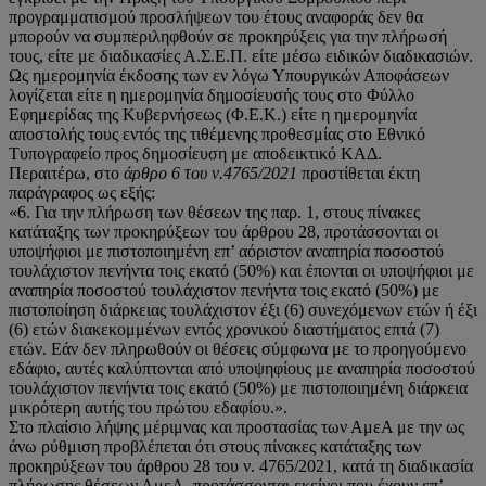
προγραμματισμού προσλήψεων του έτους αναφοράς δεν θα
μπορούν να συμπεριληφθούν σε προκηρύξεις για την πλήρωσή
τους, είτε με διαδικασίες Α.Σ.Ε.Π. είτε μέσω ειδικών διαδικασιών.
Ως ημερομηνία έκδοσης των εν λόγω Υπουργικών Αποφάσεων
λογίζεται είτε η ημερομηνία δημοσίευσής τους στο Φύλλο
Εφημερίδας της Κυβερνήσεως (Φ.Ε.Κ.) είτε η ημερομηνία
αποστολής τους εντός της τιθέμενης προθεσμίας στο Εθνικό
Τυπογραφείο προς δημοσίευση με αποδεικτικό ΚΑΔ.
Περαιτέρω, στο
άρθρο 6 του ν.4765/2021
προστίθεται έκτη
παράγραφος ως εξής:
«6. Για την πλήρωση των θέσεων της παρ. 1, στους πίνακες
κατάταξης των προκηρύξεων του άρθρου 28, προτάσσονται οι
υποψήφιοι με πιστοποιημένη επ’ αόριστον αναπηρία ποσοστού
τουλάχιστον πενήντα τοις εκατό (50%) και έπονται οι υποψήφιοι με
αναπηρία ποσοστού τουλάχιστον πενήντα τοις εκατό (50%) με
πιστοποίηση διάρκειας τουλάχιστον έξι (6) συνεχόμενων ετών ή έξι
(6) ετών διακεκομμένων εντός χρονικού διαστήματος επτά (7)
ετών. Εάν δεν πληρωθούν οι θέσεις σύμφωνα με το προηγούμενο
εδάφιο, αυτές καλύπτονται από υποψηφίους με αναπηρία ποσοστού
τουλάχιστον πενήντα τοις εκατό (50%) με πιστοποιημένη διάρκεια
μικρότερη αυτής του πρώτου εδαφίου.».
Στο πλαίσιο λήψης μέριμνας και προστασίας των ΑμεΑ με την ως
άνω ρύθμιση προβλέπεται ότι στους πίνακες κατάταξης των
προκηρύξεων του άρθρου 28 του ν. 4765/2021, κατά τη διαδικασία
πλήρωσης θέσεων ΑμεΑ, προτάσσονται εκείνοι που έχουν επ’