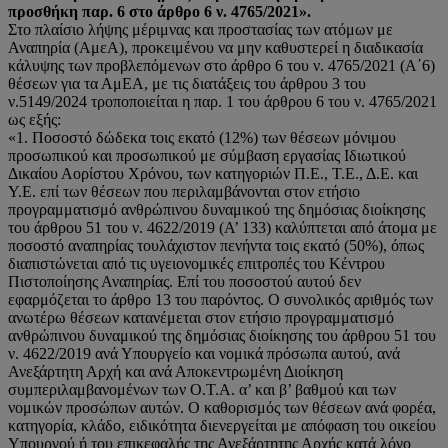
προσθήκη παρ. 6
στο άρθρο 6 ν. 4765/2021».
Στο πλαίσιο λήψης μέριμνας και προστασίας των ατόμων με
Αναπηρία (ΑμεΑ), προκειμένου να μην καθυστερεί η διαδικασία
κάλυψης των προβλεπόμενων στο άρθρο 6 του ν. 4765/2021 (Α΄6)
θέσεων για τα ΑμΕΑ, με τις διατάξεις του άρθρου 3 του
ν.5149/2024 τροποποιείται η παρ. 1 του άρθρου 6 του ν. 4765/2021
ως εξής:
«1. Ποσοστό δώδεκα τοις εκατό (12%) των θέσεων μόνιμου
προσωπικού και προσωπικού με σύμβαση εργασίας Ιδιωτικού
Δικαίου Αορίστου Χρόνου, των κατηγοριών Π.Ε., Τ.Ε., Δ.Ε. και
Υ.Ε. επί των θέσεων που περιλαμβάνονται στον ετήσιο
προγραμματισμό ανθρώπινου δυναμικού της δημόσιας διοίκησης
του άρθρου 51 του ν. 4622/2019 (Α’ 133) καλύπτεται από άτομα με
ποσοστό αναπηρίας τουλάχιστον πενήντα τοις εκατό (50%), όπως
διαπιστώνεται από τις υγειονομικές επιτροπές του Κέντρου
Πιστοποίησης Αναπηρίας. Επί του ποσοστού αυτού δεν
εφαρμόζεται το άρθρο 13 του παρόντος. Ο συνολικός αριθμός των
ανωτέρω θέσεων κατανέμεται στον ετήσιο προγραμματισμό
ανθρώπινου δυναμικού της δημόσιας διοίκησης του άρθρου 51 του
ν. 4622/2019 ανά Υπουργείο και νομικά πρόσωπα αυτού, ανά
Ανεξάρτητη Αρχή και ανά Αποκεντρωμένη Διοίκηση
συμπεριλαμβανομένων των Ο.Τ.Α. α’ και β’ βαθμού και των
νομικών προσώπων αυτών. Ο καθορισμός των θέσεων ανά φορέα,
κατηγορία, κλάδο, ειδικότητα διενεργείται με απόφαση του οικείου
Υπουργού ή του επικεφαλής της Ανεξάρτητης Αρχής κατά λόγο