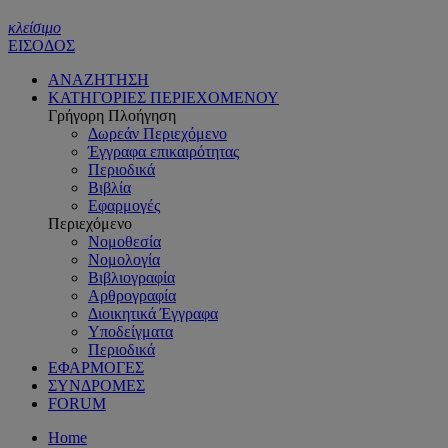
κλείσιμο
ΕΙΣΟΔΟΣ
ΑΝΑΖΗΤΗΣΗ
ΚΑΤΗΓΟΡΙΕΣ ΠΕΡΙΕΧΟΜΕΝΟΥ
Γρήγορη Πλοήγηση
Δωρεάν Περιεχόμενο
Έγγραφα επικαιρότητας
Περιοδικά
Βιβλία
Εφαρμογές
Περιεχόμενο
Νομοθεσία
Νομολογία
Βιβλιογραφία
Αρθρογραφία
Διοικητικά Έγγραφα
Υποδείγματα
Περιοδικά
ΕΦΑΡΜΟΓΕΣ
ΣΥΝΔΡΟΜΕΣ
FORUM
Home