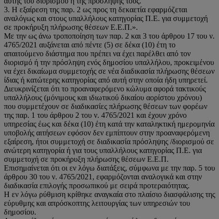
αυτής του διορισμού ή της πρόσληψής τους.
3. Η εξαίρεση της παρ. 2 ως προς τη δεκαετία εφαρμόζεται
αναλόγως και στους υπαλλήλους κατηγορίας Π.Ε. για συμμετοχή
σε προκήρυξη πλήρωσης θέσεων Ε.Ε.Π.».
Με την ως άνω τροποποίηση των παρ. 2 και 3 του άρθρου 17 του ν.
4765/2021 αυξάνεται από πέντε (5) σε δέκα (10) έτη το
απαιτούμενο διάστημα που πρέπει να έχει παρέλθει από τον
διορισμό ή την πρόσληψη ενός δημοσίου υπαλλήλου, προκειμένου
να έχει δικαίωμα συμμετοχής σε νέα διαδικασία πλήρωσης θέσεων
ίδιας ή κατώτερης κατηγορίας από αυτή στην οποία ήδη υπηρετεί.
Διευκρινίζεται ότι το προαναφερόμενο κώλυμα αφορά τακτικούς
υπαλλήλους (μόνιμους και ιδιωτικού δικαίου αορίστου χρόνου)
που συμμετέχουν σε διαδικασίες πλήρωσης θέσεων των φορέων
της παρ. 1 του άρθρου 2 του ν. 4765/2021 και έχουν χρόνο
υπηρεσίας έως και δέκα (10) έτη κατά την καταληκτική ημερομηνία
υποβολής αιτήσεων εφόσον δεν εμπίπτουν στην προαναφερόμενη
εξαίρεση, ήτοι συμμετοχή σε διαδικασία πρόσληψης /διορισμού σε
ανώτερη κατηγορία ή για τους υπαλλήλους κατηγορίας Π.Ε. για
συμμετοχή σε προκήρυξη πλήρωσης θέσεων Ε.Ε.Π.
Επισημαίνεται ότι οι εν λόγω διατάξεις, σύμφωνα με την παρ. 5 του
άρθρου 30 του ν. 4765/2021, εφαρμόζονται αναλογικά και στην
διαδικασία επιλογής προσωπικού με σειρά προτεραιότητας.
Η εν λόγω ρύθμιση κρίθηκε αναγκαία στο πλαίσιο διασφάλισης της
εύρυθμης και απρόσκοπτης λειτουργίας των υπηρεσιών του
δημοσίου.