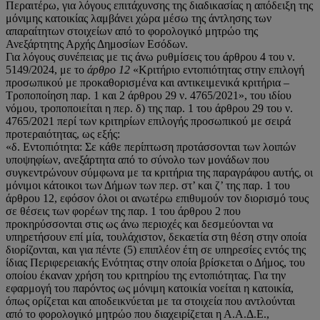
Περαιτέρω, για λόγους επιτάχυνσης της διαδικασίας η απόδειξη της
μόνιμης κατοικίας λαμβάνει χώρα μέσω της άντλησης των
απαραίτητων στοιχείων από το φορολογικό μητρώο της
Ανεξάρτητης Αρχής Δημοσίων Εσόδων.
Για λόγους συνέπειας με τις άνω ρυθμίσεις του άρθρου 4 του ν.
5149/2024, με το
άρθρο 12
«Κριτήριο εντοπιότητας στην επιλογή
προσωπικού με προκαθορισμένα και αντικειμενικά κριτήρια –
Τροποποίηση παρ. 1 και 2 άρθρου 29 ν. 4765/2021», του ιδίου
νόμου, τροποποιείται η περ. δ) της παρ. 1 του άρθρου 29 του ν.
4765/2021 περί των κριτηρίων επιλογής προσωπικού με σειρά
προτεραιότητας, ως εξής:
«δ. Εντοπιότητα: Σε κάθε περίπτωση προτάσσονται των λοιπών
υποψηφίων, ανεξάρτητα από το σύνολο των μονάδων που
συγκεντρώνουν σύμφωνα με τα κριτήρια της παραγράφου αυτής, οι
μόνιμοι κάτοικοι των Δήμων των περ. στ’ και ζ’ της παρ. 1 του
άρθρου 12, εφόσον όλοι οι ανωτέρω επιθυμούν τον διορισμό τους
σε θέσεις των φορέων της παρ. 1 του άρθρου 2 που
προκηρύσσονται στις ως άνω περιοχές και δεσμεύονται να
υπηρετήσουν επί μία, τουλάχιστον, δεκαετία στη θέση στην οποία
διορίζονται, και για πέντε (5) επιπλέον έτη σε υπηρεσίες εντός της
ίδιας Περιφερειακής Ενότητας στην οποία βρίσκεται ο Δήμος, του
οποίου έκαναν χρήση του κριτηρίου της εντοπιότητας. Για την
εφαρμογή του παρόντος ως μόνιμη κατοικία νοείται η κατοικία,
όπως ορίζεται και αποδεικνύεται με τα στοιχεία που αντλούνται
από το φορολογικό μητρώο που διαχειρίζεται η Α.Α.Δ.Ε.,