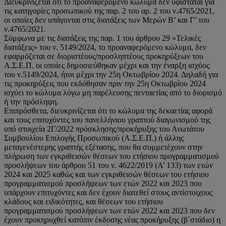
Διευκρινίζεται ότι το προαναφερόμενο κώλυμα δεν υφίσταται για
τις κατηγορίες προσωπικού της παρ. 2 του αρ. 2 του ν.4765/2021,
οι οποίες δεν υπάγονται στις διατάξεις των Μερών Β’ και Γ’ του
ν.4765/2021.
Σύμφωνα με τις διατάξεις της παρ. 1 του άρθρου 29 «Τελικές
διατάξεις» του ν. 5149/2024, το προαναφερόμενο κώλυμα, δεν
εφαρμόζεται σε διοριστέους/προσληπτέους προκηρύξεων του
Α.Σ.Ε.Π. οι οποίες δημοσιεύθηκαν μέχρι και την έναρξη ισχύος
του ν.5149/2024, ήτοι μέχρι την 25η Οκτωβρίου 2024. Δηλαδή για
τις προκηρύξεις που εκδόθησαν πριν την 25η Οκτωβρίου 2024
ισχύει το κώλυμα λόγω μη παρέλευσης πενταετίας από το διορισμό
ή την πρόσληψη.
Επιπρόσθετα, διευκρινίζεται ότι το κώλυμα της δεκαετίας αφορά
και τους επιτυχόντες του πανελλήνιου γραπτού διαγωνισμού της
υπό στοιχεία 2Γ/2022 πρόσκλησης/προκήρυξης του Ανωτάτου
Συμβουλίου Επιλογής Προσωπικού (Α.Σ.Ε.Π.) ή άλλης
μεταγενέστερης γραπτής εξέτασης, που θα συμμετέχουν στην
πλήρωση των εγκριθεισών θέσεων του ετήσιου προγραμματισμού
προσλήψεων του άρθρου 51 του ν. 4622/2019 (Α’ 133) των ετών
2024 και 2025 καθώς και των εγκριθεισών θέσεων του ετήσιου
προγραμματισμού προσλήψεων των ετών 2022 και 2023 που
υπάρχουν επιτυχόντες και δεν έχουν διατεθεί στους αντίστοιχους
κλάδους και ειδικότητες, και θέσεων του ετήσιου
προγραμματισμού προσλήψεων των ετών 2022 και 2023 που δεν
έχουν προκηρυχθεί κατόπιν έκδοσης νέας προκήρυξης (β΄στάδιο) η