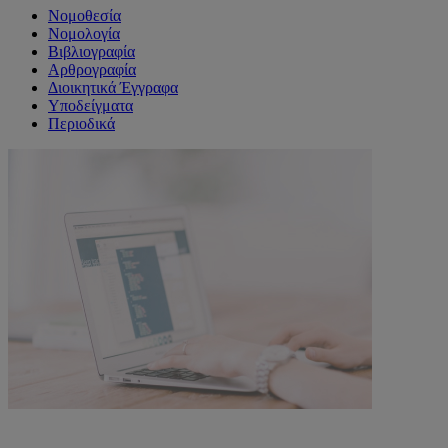
Νομοθεσία
Νομολογία
Βιβλιογραφία
Αρθρογραφία
Διοικητικά Έγγραφα
Υποδείγματα
Περιοδικά