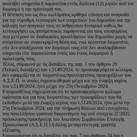
αναλάβει υπηρεσία ή παραιτείται εντός δώδεκα (12) μηνών από τον
διορισμό ή την πρόσληψή του.
Η θέσπιση του ως άνω κωλύματος κρίθηκε εύλογη και αναγκαία
για την εύρυθμη λειτουργία των υπηρεσιών του δημοσίου και την
κάλυψη των αναγκών τους σε ανθρώπινο δυναμικό καθώς θα
λειτουργήσει ως αποτρεπτικός παράγοντας για τους υποψηφίους
που μετέχουν σε διαδικασίες προσλήψεων του δημοσίου χωρίς να
στοχεύουν σε συγκεκριμένη θέση και, ενώ κρίνονται διοριστέοι,
είτε δεν αποδέχονται τον διορισμό τους είτε δεν αναλαμβάνουν
υπηρεσία είτε παραιτούνται εντός του έτους διορισμού ή
πρόσληψής τους.
Τέλος, σύμφωνα με τις διατάξεις της παρ. 1 του άρθρου 29
(Τελικές διατάξεις) του ν.5149/2024, το προαναφερόμενο κώλυμα,
δεν εφαρμόζεται σε διοριστέους/προσληπτέους προκηρύξεων του
Α.Σ.Ε.Π. οι οποίες δημοσιεύθηκαν μέχρι και την έναρξη ισχύος
του ν.5149/2024, ήτοι μέχρι την 25η Οκτωβρίου 2024.
Επιπροσθέτως σημειώνεται ότι το προαναφερόμενο κώλυμα
υφίσταται και για τους διοριστέους των προκηρύξεων που θα
εκδοθούν μετά την έναρξη ισχύος του ν.5149/2024, ήτοι μετά την
25η Οκτωβρίου 2024, για την πλήρωση θέσεων από επιτυχόντες
του πανελλήνιου γραπτού διαγωνισμού της υπό στοιχεία 2Γ/2022
πρόσκλησης/προκήρυξης του Ανωτάτου Συμβουλίου Επιλογής
Προσωπικού (Α.Σ.Ε.Π.) ή άλλης μεταγενέστερης γραπτής
εξέτασης.
Επισημαίνεται ότι οι διατάξεις της παρ. 7 του άρθρου 24 του ν.