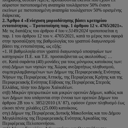
αόριστον πιστοποιημένη αναπηρία τουλάχιστον 50% έναντι
εκείνων με πιστοποιημένη αναπηρία τουλάχιστον 50% ορισμένης
διάρκειας.
2. Άρθρο 4 «Ενίσχυση μοριοδότησης βάσει κριτηρίου
εντοπιότητας – Τροποποίηση παρ. 1
άρθρου 12 ν. 4765/2021».
Με τις διατάξεις του
άρθρου 4 του ν.5149/2024
τροποποιείται η
παρ. 1 του άρθρου 12 του ν. 4765/2021, κατά το μέρος που αφορά
στην προσαύξηση της βαθμολογίας του γραπτού διαγωνισμού
βάσει της εντοπιότητας, ως εξής:
«1. Η βαθμολογία στον γραπτό διαγωνισμό υποψηφίων των
κατηγοριών Π.Ε. και Τ.Ε. προσαυξάνεται ως ακολούθως: …
στ. Κατά σαράντα (40) μονάδες για τους μόνιμους κατοίκους των:
στα) Δήμων των νησιών της Χώρας ανεξαρτήτως πληθυσμού,
συμπεριλαμβανομένων των Δήμων της Περιφερειακής Ενότητας
Νήσων της Περιφέρειας Αττικής, της Περιφέρειας Κρήτης και της
Περιφερειακής Ενότητας Εύβοιας της Περιφέρειας Στερεάς
Ελλάδας, πλην του Δήμου Χαλκιδέων.
στβ) Μικρών ηπειρωτικών και μικρών ορεινών Δήμων, καθώς και
των Δήμων που υπάγονται στην έννοια των ορεινών Δήμων του
άρθρου 2Β του v. 3852/2010 (Α' 87), εφόσον έχουν πληθυσμό έως
είκοσι πέντε χιλιάδες (25.000) κατοίκους.
στγ) Δήμων της Περιφέρειας Δυτικής Μακεδονίας και του Δήμου
Μεγαλόπολης της Περιφερειακής Ενότητας Αρκαδίας της
Περιφέρειας Πελοποννήσου.