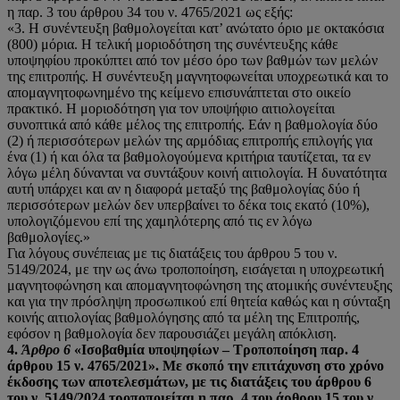
η παρ. 3 του άρθρου 34 του ν. 4765/2021 ως εξής:
«3. Η συνέντευξη βαθμολογείται κατ’ ανώτατο όριο με οκτακόσια
(800) μόρια. Η τελική μοριοδότηση της συνέντευξης κάθε
υποψηφίου προκύπτει από τον μέσο όρο των βαθμών των μελών
της επιτροπής. H συνέντευξη μαγνητοφωνείται υποχρεωτικά και το
απομαγνητοφωνημένο της κείμενο επισυνάπτεται στο οικείο
πρακτικό. Η μοριοδότηση για τον υποψήφιο αιτιολογείται
συνοπτικά από κάθε μέλος της επιτροπής. Εάν η βαθμολογία δύο
(2) ή περισσότερων μελών της αρμόδιας επιτροπής επιλογής για
ένα (1) ή και όλα τα βαθμολογούμενα κριτήρια ταυτίζεται, τα εν
λόγω μέλη δύνανται να συντάξουν κοινή αιτιολογία. Η δυνατότητα
αυτή υπάρχει και αν η διαφορά μεταξύ της βαθμολογίας δύο ή
περισσότερων μελών δεν υπερβαίνει το δέκα τοις εκατό (10%),
υπολογιζόμενου επί της χαμηλότερης από τις εν λόγω
βαθμολογίες.»
Για λόγους συνέπειας με τις διατάξεις του άρθρου 5 του ν.
5149/2024, με την ως άνω τροποποίηση, εισάγεται η υποχρεωτική
μαγνητοφώνηση και απομαγνητοφώνηση της ατομικής συνέντευξης
και για την πρόσληψη προσωπικού επί θητεία καθώς και η σύνταξη
κοινής αιτιολογίας βαθμολόγησης από τα μέλη της Επιτροπής,
εφόσον η βαθμολογία δεν παρουσιάζει μεγάλη απόκλιση.
4.
Άρθρο 6
«Ισοβαθμία υποψηφίων – Τροποποίηση παρ. 4
άρθρου 15 ν. 4765/2021».
Με σκοπό την επιτάχυνση στο χρόνο
έκδοσης των αποτελεσμάτων, με τις διατάξεις του
άρθρου 6
του ν. 5149/2024 τροποποιείται η παρ. 4 του άρθρου 15 του ν.