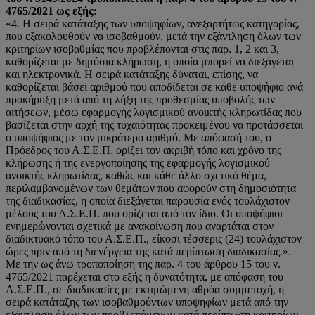
4765/2021 ως εξής:
«4. Η σειρά κατάταξης των υποψηφίων, ανεξαρτήτως κατηγορίας,
που εξακολουθούν να ισοβαθμούν, μετά την εξάντληση όλων των
κριτηρίων ισοβαθμίας που προβλέπονται στις παρ. 1, 2 και 3,
καθορίζεται με δημόσια κλήρωση, η οποία μπορεί να διεξάγεται
και ηλεκτρονικά. Η σειρά κατάταξης δύναται, επίσης, να
καθορίζεται βάσει αριθμού που αποδίδεται σε κάθε υποψήφιο ανά
προκήρυξη μετά από τη λήξη της προθεσμίας υποβολής των
αιτήσεων, μέσω εφαρμογής λογισμικού ανοικτής κληρωτίδας που
βασίζεται στην αρχή της τυχαιότητας προκειμένου να προτάσσεται
ο υποψήφιος με τον μικρότερο αριθμό. Με απόφασή του, ο
Πρόεδρος του Α.Σ.Ε.Π. ορίζει τον ακριβή τόπο και χρόνο της
κλήρωσης ή της ενεργοποίησης της εφαρμογής λογισμικού
ανοικτής κληρωτίδας, καθώς και κάθε άλλο σχετικό θέμα,
περιλαμβανομένων των θεμάτων που αφορούν στη δημοσιότητα
της διαδικασίας, η οποία διεξάγεται παρουσία ενός τουλάχιστον
μέλους του Α.Σ.Ε.Π. που ορίζεται από τον ίδιο. Οι υποψήφιοι
ενημερώνονται σχετικά με ανακοίνωση που αναρτάται στον
διαδικτυακό τόπο του Α.Σ.Ε.Π., είκοσι τέσσερις (24) τουλάχιστον
ώρες πριν από τη διενέργεια της κατά περίπτωση διαδικασίας.».
Με την ως άνω τροποποίηση της παρ. 4 του άρθρου 15 του ν.
4765/2021 παρέχεται στο εξής η δυνατότητα, με απόφαση του
Α.Σ.Ε.Π., σε διαδικασίες με εκτιμώμενη αθρόα συμμετοχή, η
σειρά κατάταξης των ισοβαθμούντων υποψηφίων μετά από την
εξάντληση όλων των προβλεπόμενων κατά περίπτωση κριτηρίων,