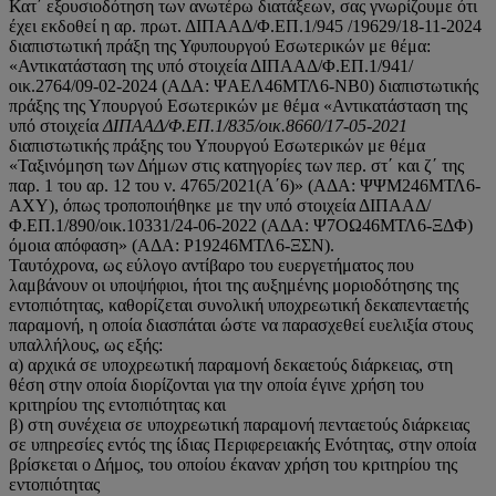
Κατ΄ εξουσιοδότηση των ανωτέρω διατάξεων, σας γνωρίζουμε ότι
έχει εκδοθεί η αρ. πρωτ. ΔΙΠΑΑΔ/Φ.ΕΠ.1/945 /19629/18-11-2024
διαπιστωτική πράξη της Υφυπουργού Εσωτερικών με θέμα:
«Αντικατάσταση της υπό στοιχεία ΔΙΠΑΑΔ/Φ.ΕΠ.1/941/
οικ.2764/09-02-2024 (ΑΔΑ: ΨΑΕΛ46ΜΤΛ6-ΝΒ0) διαπιστωτικής
πράξης της Υπουργού Εσωτερικών με θέμα «Αντικατάσταση της
υπό στοιχεία
ΔΙΠΑΑΔ/Φ.ΕΠ.1/835/οικ.8660/17-05-2021
διαπιστωτικής πράξης του Υπουργού Εσωτερικών με θέμα
«Ταξινόμηση των Δήμων στις κατηγορίες των περ. στ΄ και ζ΄ της
παρ. 1 του αρ. 12 του ν. 4765/2021(Α΄6)» (ΑΔΑ: ΨΨΜ246ΜΤΛ6-
ΑΧΥ), όπως τροποποιήθηκε με την υπό στοιχεία ΔΙΠΑΑΔ/
Φ.ΕΠ.1/890/οικ.10331/24-06-2022 (ΑΔΑ: Ψ7ΟΩ46ΜΤΛ6-ΞΔΦ)
όμοια απόφαση» (ΑΔΑ: Ρ19246ΜΤΛ6-ΞΣΝ).
Ταυτόχρονα, ως εύλογο αντίβαρο του ευεργετήματος που
λαμβάνουν οι υποψήφιοι, ήτοι της αυξημένης μοριοδότησης της
εντοπιότητας, καθορίζεται συνολική υποχρεωτική δεκαπενταετής
παραμονή, η οποία διασπάται ώστε να παρασχεθεί ευελιξία στους
υπαλλήλους, ως εξής:
α) αρχικά σε υποχρεωτική παραμονή δεκαετούς διάρκειας, στη
θέση στην οποία διορίζονται για την οποία έγινε χρήση του
κριτηρίου της εντοπιότητας και
β) στη συνέχεια σε υποχρεωτική παραμονή πενταετούς διάρκειας
σε υπηρεσίες εντός της ίδιας Περιφερειακής Ενότητας, στην οποία
βρίσκεται ο Δήμος, του οποίου έκαναν χρήση του κριτηρίου της
εντοπιότητας