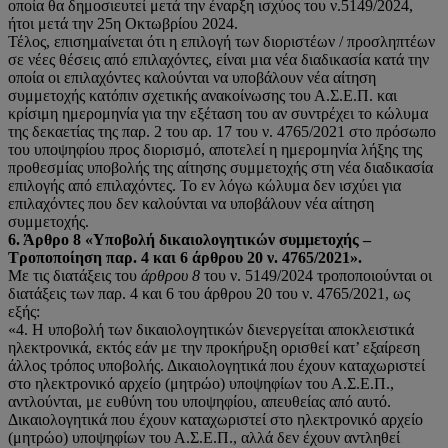
οποία θα δημοσιευτεί μετά την έναρξη ισχύος του ν.5149/2024,
ήτοι μετά την 25η Οκτωβρίου 2024.
Τέλος, επισημαίνεται ότι η επιλογή των διοριστέων / προσληπτέων
σε νέες θέσεις από επιλαχόντες, είναι μια νέα διαδικασία κατά την
οποία οι επιλαχόντες καλούνται να υποβάλουν νέα αίτηση
συμμετοχής κατόπιν σχετικής ανακοίνωσης του Α.Σ.Ε.Π. και
κρίσιμη ημερομηνία για την εξέταση του αν συντρέχει το κώλυμα
της δεκαετίας της παρ. 2 του αρ. 17 του ν. 4765/2021 στο πρόσωπο
του υποψηφίου προς διορισμό, αποτελεί η ημερομηνία λήξης της
προθεσμίας υποβολής της αίτησης συμμετοχής στη νέα διαδικασία
επιλογής από επιλαχόντες. Το εν λόγω κώλυμα δεν ισχύει για
επιλαχόντες που δεν καλούνται να υποβάλουν νέα αίτηση
συμμετοχής.
6. Άρθρο 8 «Υποβολή δικαιολογητικών συμμετοχής –
Τροποποίηση παρ. 4 και 6 άρθρου 20 ν.
4765/2021».
Με τις διατάξεις του
άρθρου 8
του ν. 5149/2024 τροποποιούνται οι
διατάξεις των παρ. 4 και 6 του άρθρου 20 του ν. 4765/2021, ως
εξής:
«4. Η υποβολή των δικαιολογητικών διενεργείται αποκλειστικά
ηλεκτρονικά, εκτός εάν με την προκήρυξη ορισθεί κατ’ εξαίρεση
άλλος τρόπος υποβολής. Δικαιολογητικά που έχουν καταχωριστεί
στο ηλεκτρονικό αρχείο (μητρώο) υποψηφίων του Α.Σ.Ε.Π.,
αντλούνται, με ευθύνη του υποψηφίου, απευθείας από αυτό.
Δικαιολογητικά που έχουν καταχωριστεί στο ηλεκτρονικό αρχείο
(μητρώο) υποψηφίων του Α.Σ.Ε.Π., αλλά δεν έχουν αντληθεί