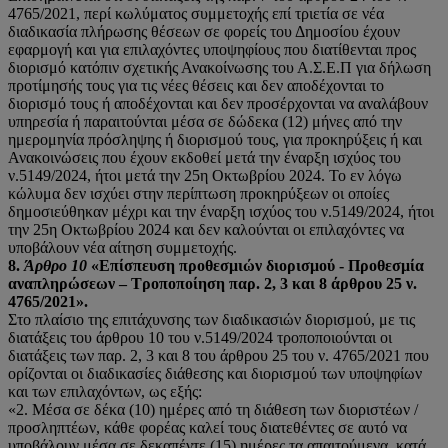
4765/2021, περί κωλύματος συμμετοχής επί τριετία σε νέα
διαδικασία πλήρωσης θέσεων σε φορείς του Δημοσίου έχουν
εφαρμογή και για επιλαχόντες υποψηφίους που διατίθενται προς
διορισμό κατόπιν σχετικής Ανακοίνωσης του Α.Σ.Ε.Π για δήλωση
προτίμησής τους για τις νέες θέσεις και δεν αποδέχονται το
διορισμό τους ή αποδέχονται και δεν προσέρχονται να αναλάβουν
υπηρεσία ή παραιτούνται μέσα σε δώδεκα (12) μήνες από την
ημερομηνία πρόσληψης ή διορισμού τους, για προκηρύξεις ή και
Ανακοινώσεις που έχουν εκδοθεί μετά την έναρξη ισχύος του
ν.5149/2024, ήτοι μετά την 25η Οκτωβρίου 2024. Το εν λόγω
κώλυμα δεν ισχύει στην περίπτωση προκηρύξεων οι οποίες
δημοσιεύθηκαν μέχρι και την έναρξη ισχύος του ν.5149/2024, ήτοι
την 25η Οκτωβρίου 2024 και δεν καλούνται οι επιλαχόντες να
υποβάλουν νέα αίτηση συμμετοχής.
8.
Άρθρο 10
«Επίσπευση προθεσμιών διορισμού - Προθεσμία
αναπληρώσεων – Τροποποίηση
παρ. 2, 3 και 8 άρθρου 25 ν.
4765/2021».
Στο πλαίσιο της επιτάχυνσης των διαδικασιών διορισμού, με τις
διατάξεις του άρθρου 10 του ν.5149/2024 τροποποιούνται οι
διατάξεις των παρ. 2, 3 και 8 του άρθρου 25 του ν. 4765/2021 που
ορίζονται οι διαδικασίες διάθεσης και διορισμού των υποψηφίων
και των επιλαχόντων, ως εξής:
«2. Μέσα σε δέκα (10) ημέρες από τη διάθεση των διοριστέων /
προσληπτέων, κάθε φορέας καλεί τους διατεθέντες σε αυτό να
υποβάλουν μέσα σε δεκαπέντε (15) ημέρες τα απαιτούμενα, κατά