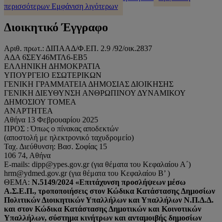
περισσότερων
Εμφάνιση λιγότερων
Διοικητικό Έγγραφο
Αριθ. πρωτ.: ΔΙΠΑΑΔ/Φ.ΕΠ. 2.9 /92/οικ.2837
ΑΔΑ 6ΣΕΥ46ΜΤΛ6-ΕΒ5
ΕΛΛΗΝΙΚΗ ΔΗΜΟΚΡΑΤΙΑ
ΥΠΟΥΡΓΕΙΟ ΕΣΩΤΕΡΙΚΩΝ
ΓΕΝΙΚΗ ΓΡΑΜΜΑΤΕΙΑ ΔΗΜΟΣΙΑΣ ΔΙΟΙΚΗΣΗΣ
ΓΕΝΙΚΗ ΔΙΕΥΘΥΝΣΗ ΑΝΘΡΩΠΙΝΟΥ ΔΥΝΑΜΙΚΟΥ
ΔΗΜΟΣΙΟΥ ΤΟΜΕΑ
ΑΝΑΡΤΗΤΕΑ
Αθήνα 13 Φεβρουαρίου 2025
ΠΡΟΣ : Όπως ο πίνακας αποδεκτών
(αποστολή με ηλεκτρονικό ταχυδρομείο)
Ταχ. Διεύθυνση: Βασ. Σοφίας 15
106 74, Αθήνα
E-mails: dipp@ypes.gov.gr (για θέματα του Κεφαλαίου Α΄)
hrm@ydmed.gov.gr (για θέματα του Κεφαλαίου Β’ )
ΘΕΜΑ:
Ν.5149/2024 «Επιτάχυνση προσλήψεων μέσω
Α.Σ.Ε.Π., τροποποιήσεις στον Κώδικα
Κατάστασης Δημοσίων
Πολιτικών Διοικητικών Υπαλλήλων και Υπαλλήλων Ν.Π.Δ.Δ.
και στον
Κώδικα Κατάστασης Δημοτικών και Κοινοτικών
Υπαλλήλων, σύστημα κινήτρων και ανταμοιβής
δημοσίων