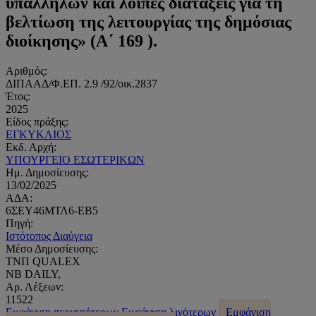
υπαλλήλων και λοιπές διατάξεις για τη
βελτίωση της λειτουργίας της δημόσιας
διοίκησης» (Α΄ 169 ).
Αριθμός:
ΔΙΠΑΑΔ/Φ.ΕΠ. 2.9 /92/οικ.2837
Έτος:
2025
Είδος πράξης:
ΕΓΚΥΚΛΙΟΣ
Εκδ. Αρχή:
ΥΠΟΥΡΓΕΙΟ ΕΣΩΤΕΡΙΚΩΝ
Ημ. Δημοσίευσης:
13/02/2025
ΑΔΑ:
6ΣΕΥ46ΜΤΛ6-ΕΒ5
Πηγή:
Ιστότοπος Διαύγεια
Μέσο Δημοσίευσης:
ΤΝΠ QUALEX
NB DAILY,
Αρ. Λέξεων:
11522
Εμφάνιση περισσότερων
Εμφάνιση λιγότερων
Εμφάνιση