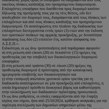
οικείους πίνακες κατάταξης του προηγούμενου διαγωνισμού.
Επιλαχόντες υποψήφιοι που διατίθενται προς διορισμό κατόπιν
δήλωσης της προτίμησής τους για τις νέες θέσεις, εάν δεν
αποδεχθούν τον διορισμό τους, διαγράφονται από τους πίνακες των
επιλαχόντων και από τους πίνακες κατάταξης του προηγούμενου
διαγωνισμού. Οι αναπληρώσεις στο πλαίσιο της διαδικασίας των
επιλαχόντων διενεργούνται εντός τριών (3) ετών από την έκδοση
των οριστικών πινάκων της αρχικής προκήρυξης, με δυνατότητα
παράτασης έως δύο (2) επιπλέον έτη, κατόπιν απόφασης του
Α.Σ.Ε.Π.».
Ειδικότερα, οι ως άνω τροποποιήσεις ανά παράγραφο αφορούν:
α) στη μείωση από είκοσι (20) σε δεκαπέντε (15) ημέρες της
προθεσμίας για την υποβολή των δικαιολογητικών διορισμού
υποψηφίου
β) στη μείωση από τριάντα (30) σε είκοσι (20) ημέρες της
προθεσμίας διορισμού ή πρόσληψης από την καταληκτική
ημερομηνία υποβολής των δικαιολογητικών και
γ) στην εισαγωγή απώτατου χρονικού ορίου τριετίας για τη
διαδικασία αναπληρώσεων σε μία προκήρυξη από επιλαχόντες, η
οποία δημιουργεί πρόσθετο διοικητικό βάρος και καθυστέρηση
στην ολοκλήρωση των διαδικασιών πρόσληψης προσωπικού.
Οι ως άνω ρυθμίσεις, οι οποίες εφαρμόζονται από την έναρξη
ισχύος του νόμου, ήτοι από 25/10/2024, κρίθηκαν αναγκαίες για την
ταχύτερη στελέχωση των δημοσίων υπηρεσιών μέσω της