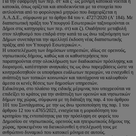
Για την εφαρμογή των περ. στ’ και ζ’ ως μόνιμη κατοικία νοείται η
κατοικία, όπως ορίζεται και αποδεικνύεται με τα στοιχεία που
αντλούνται από το φορολογικό μητρώο που διαχειρίζεται η
Α.Α.Δ.Ε., σύμφωνα με το άρθρο 84 του ν. 4727/2020 (Α' 184). Με
διαπιστωτική πράξη του Υπουργού Εσωτερικών ταξινομούνται οι
Δήμοι στις κατηγορίες των περ. στ) και ζ). Οιαδήποτε μεταβολή
στον πληθυσμό που επιδρά στην κατά τα ως άνω ταξινόμηση των
Δήμων συνεπάγεται την αμελλητί έκδοση νέας διαπιστωτικής
πράξης από τον Υπουργό Εσωτερικών.».
Η υποστελέχωση των δημόσιων υπηρεσιών, ιδίως σε ορεινούς,
νησιωτικούς δήμους, καθώς και οι καθυστερήσεις που
παρατηρούνται στην ολοκλήρωση των διαδικασιών πρόσληψης και
διορισμού, κατέστησαν αναγκαίες τις ως άνω παρεμβάσεις ώστε να
κινητροδοτηθούν οι υποψήφιοι ευάλωτων περιοχών, να ενισχυθεί η
ανάπτυξη των τοπικών κοινωνιών και ταυτόχρονα να καλυφθούν
άμεσα οι κενές θέσεις των δημοσίων υπηρεσιών.
Ειδικότερα, στο πλαίσιο της ειδικής μέριμνας που υποχρεούται να
επιδείξει το κράτος για την ανάπτυξη των ορεινών και νησιωτικών
δήμων της χώρας, σύμφωνα με τη διάταξη της παρ. 4 του άρθρου
101 του Συντάγματος, με την ως άνω τροποποίηση της παρ. 1 του
άρθρου 12 του ν.4765/2021, ενισχύεται η μοριοδότηση του
κριτηρίου της εντοπιότητας για την πρόσληψη σε φορείς του
Δημοσίου σε νησιωτικούς, ορεινούς και ηπειρωτικούς δήμους της
χώρας, προκειμένου να διευκολυνθεί η στελέχωσή τους με
ανθρώπινο δυναμικό που κατοικεί μόνιμα σε αυτούς.