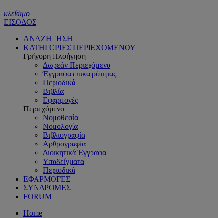
κλείσιμο
ΕΙΣΟΔΟΣ
ΑΝΑΖΗΤΗΣΗ
ΚΑΤΗΓΟΡΙΕΣ ΠΕΡΙΕΧΟΜΕΝΟΥ
Γρήγορη Πλοήγηση
Δωρεάν Περιεχόμενο
Έγγραφα επικαιρότητας
Περιοδικά
Βιβλία
Εφαρμογές
Περιεχόμενο
Νομοθεσία
Νομολογία
Βιβλιογραφία
Αρθρογραφία
Διοικητικά Έγγραφα
Υποδείγματα
Περιοδικά
ΕΦΑΡΜΟΓΕΣ
ΣΥΝΔΡΟΜΕΣ
FORUM
Home