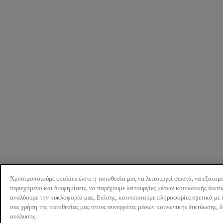
Χρησιμοποιούμε cookies ώστε η τοποθεσία μας να λειτουργεί σωστά, να εξατομ
περιεχόμενο και διαφημίσεις, να παρέχουμε λειτουργίες μέσων κοινωνικής δικτ
αναλύουμε την κυκλοφορία μας. Επίσης, κοινοποιούμε πληροφορίες σχετικά με 
σας χρήση της τοποθεσίας μας στους συνεργάτες μέσων κοινωνικής δικτύωσης, 
ανάλυσης.