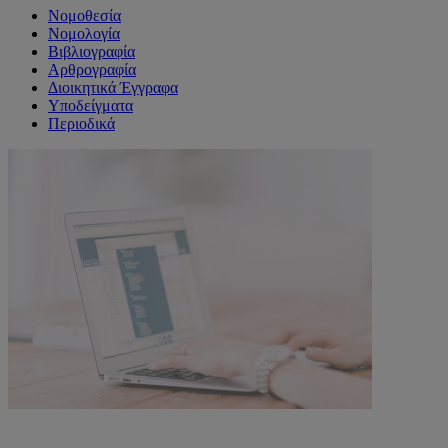
Νομοθεσία
Νομολογία
Βιβλιογραφία
Αρθρογραφία
Διοικητικά Έγγραφα
Υποδείγματα
Περιοδικά