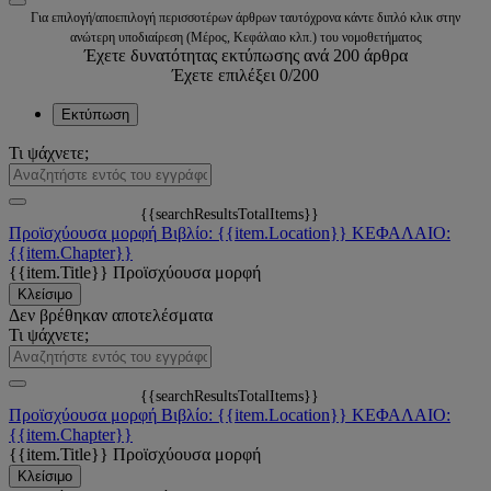
Για επιλογή/αποεπιλογή περισσοτέρων άρθρων ταυτόχρονα κάντε διπλό κλικ στην
ανώτερη υποδιαίρεση (Μέρος, Κεφάλαιο κλπ.) του νομοθετήματος
Έχετε δυνατότητας εκτύπωσης ανά 200 άρθρα
Έχετε επιλέξει
0
/200
Εκτύπωση
Τι ψάχνετε;
{{searchResultsTotalItems}}
Προϊσχύουσα μορφή
Βιβλίο: {{item.Location}}
ΚΕΦΑΛΑΙΟ:
{{item.Chapter}}
{{item.Title}}
Προϊσχύουσα μορφή
Κλείσιμο
Δεν βρέθηκαν αποτελέσματα
Τι ψάχνετε;
{{searchResultsTotalItems}}
Προϊσχύουσα μορφή
Βιβλίο: {{item.Location}}
ΚΕΦΑΛΑΙΟ:
{{item.Chapter}}
{{item.Title}}
Προϊσχύουσα μορφή
Κλείσιμο