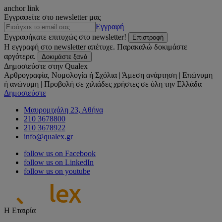
anchor link
Εγγραφείτε στο newsletter μας
Εγγραφή
Εγγραφήκατε επιτυχώς στο newsletter!
Επιστροφή
Η εγγραφή στο newsletter απέτυχε. Παρακαλώ δοκιμάστε
αργότερα.
Δοκιμάστε ξανά
Δημοσιεύστε στην Qualex
Αρθρογραφία, Νομολογία ή Σχόλια | Άμεση ανάρτηση | Επώνυμη
ή ανώνυμη | Προβολή σε χιλιάδες χρήστες σε όλη την Ελλάδα
Δημοσιεύστε
Μαυρομιχάλη 23, Αθήνα
210 3678800
210 3678922
info@qualex.gr
follow us on Facebook
follow us on LinkedIn
follow us on youtube
Η Εταιρία