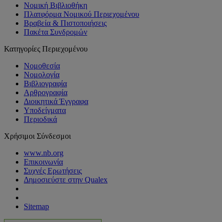
Νομική Βιβλιοθήκη
Πλατφόρμα Νομικού Περιεχομένου
Βραβεία & Πιστοποιήσεις
Πακέτα Συνδρομών
Κατηγορίες Περιεχομένου
Νομοθεσία
Νομολογία
Βιβλιογραφία
Αρθρογραφία
Διοικητικά Έγγραφα
Υποδείγματα
Περιοδικά
Χρήσιμοι Σύνδεσμοι
www.nb.org
Επικοινωνία
Συχνές Ερωτήσεις
Δημοσιεύστε στην Qualex
Sitemap