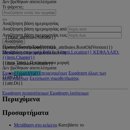
Δεν βρέθηκαν αποτελέσματα
Τι ψάχνετε;
Αναζήτηση βάση ημερομηνίας
Αναζήτηση βάση ημερομηνίας από
Αναζήτηση βάση ημερομηνίας εως
{{data_attributes.Subtitle}}
Αναζήτηση
{{searchResultsTotalItems}}
Προϊσχύουσα μορφή ({{data_attributes.RootOldVersion}})
Προϊσχύουσα μορφή
Βιβλίο: {{item.Location}}
ΚΕΦΑΛΑΙΟ:
Μετάβαση στην τρέχουσα έκδοση
{{item.Chapter}}
{{item.Title}}
Προϊσχύουσα μορφή
{{data_attributes.Subtitle}}
Δεν βρέθηκαν αποτελέσματα
Εμφάνιση όλων των περιεχομένων
Εμφάνιση όλων των
{{searchVal}}
{{attr.Dt}}
περιεχομένων
Εκτύπωση νομοθετήματος
{{attr.Dt}}
Εμφάνιση περισσότερων
Εμφάνιση λιγότερων
Περιεχόμενα
Προσαρτήματα
Μετάβαση στο κείμενο
Κατεβάστε το