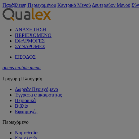
Παράβλεψη Περιεχομένου
Κεντρικό Μενού
Δευτερεύον Μενού
Σύν
ΑΝΑΖΗΤΗΣΗ
ΠΕΡΙΕΧΟΜΕΝΟ
ΕΦΑΡΜΟΓΕΣ
ΣΥΝΔΡΟΜΕΣ
ΕΙΣΟΔΟΣ
opens mobile menu
Γρήγορη Πλοήγηση
Δωρεάν Περιεχόμενο
Έγγραφα επικαιρότητας
Περιοδικά
Βιβλία
Εφαρμογές
Περιεχόμενο
Νομοθεσία
Νομολογία