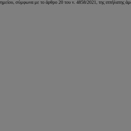
είου, σύμφωνα με το άρθρο 20 του ν. 4858/2021, της ιππήλατης άμ