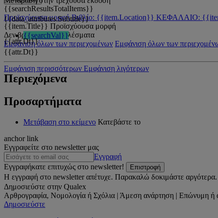
Μετάβαση στην τρέχουσα έκδοση
{{searchResultsTotalItems}}
Προϊσχύουσα μορφή
Βιβλίο: {{item.Location}}
ΚΕΦΑΛΑΙΟ: {{ite
{{data_attributes.Subtitle}}
{{item.Title}}
Προϊσχύουσα μορφή
Δεν βρέθηκαν αποτελέσματα
{{searchVal}}
{{attr.Dt}}
Εμφάνιση όλων των περιεχομένων
Εμφάνιση όλων των περιεχομέν
{{attr.Dt}}
Εμφάνιση περισσότερων
Εμφάνιση λιγότερων
Περιεχόμενα
Προσαρτήματα
Μετάβαση στο κείμενο
Κατεβάστε το
anchor link
Εγγραφείτε στο newsletter μας
Εγγραφή
Εγγραφήκατε επιτυχώς στο newsletter!
Επιστροφή
Η εγγραφή στο newsletter απέτυχε. Παρακαλώ δοκιμάστε αργότερα.
Δημοσιεύστε στην Qualex
Αρθρογραφία, Νομολογία ή Σχόλια | Άμεση ανάρτηση | Επώνυμη ή 
Δημοσιεύστε