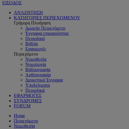
ΕΙΣΟΔΟΣ
ΑΝΑΖΗΤΗΣΗ
ΚΑΤΗΓΟΡΙΕΣ ΠΕΡΙΕΧΟΜΕΝΟΥ
Γρήγορη Πλοήγηση
Δωρεάν Περιεχόμενο
Έγγραφα επικαιρότητας
Περιοδικά
Βιβλία
Εφαρμογές
Περιεχόμενο
Νομοθεσία
Νομολογία
Βιβλιογραφία
Αρθρογραφία
Διοικητικά Έγγραφα
Υποδείγματα
Περιοδικά
ΕΦΑΡΜΟΓΕΣ
ΣΥΝΔΡΟΜΕΣ
FORUM
Home
Περιεχόμενο
Νομοθεσία