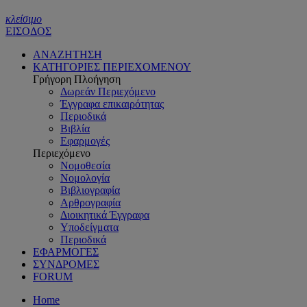
κλείσιμο
ΕΙΣΟΔΟΣ
ΑΝΑΖΗΤΗΣΗ
ΚΑΤΗΓΟΡΙΕΣ ΠΕΡΙΕΧΟΜΕΝΟΥ
Γρήγορη Πλοήγηση
Δωρεάν Περιεχόμενο
Έγγραφα επικαιρότητας
Περιοδικά
Βιβλία
Εφαρμογές
Περιεχόμενο
Νομοθεσία
Νομολογία
Βιβλιογραφία
Αρθρογραφία
Διοικητικά Έγγραφα
Υποδείγματα
Περιοδικά
ΕΦΑΡΜΟΓΕΣ
ΣΥΝΔΡΟΜΕΣ
FORUM
Home