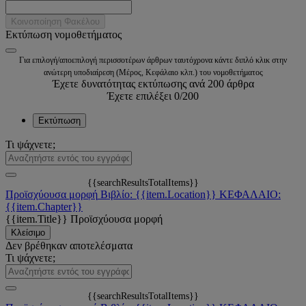
Κοινοποίηση Φακέλου
Εκτύπωση νομοθετήματος
Για επιλογή/αποεπιλογή περισσοτέρων άρθρων ταυτόχρονα κάντε διπλό κλικ στην
ανώτερη υποδιαίρεση (Μέρος, Κεφάλαιο κλπ.) του νομοθετήματος
Έχετε δυνατότητας εκτύπωσης ανά 200 άρθρα
Έχετε επιλέξει
0
/200
Εκτύπωση
Τι ψάχνετε;
{{searchResultsTotalItems}}
Προϊσχύουσα μορφή
Βιβλίο: {{item.Location}}
ΚΕΦΑΛΑΙΟ:
{{item.Chapter}}
{{item.Title}}
Προϊσχύουσα μορφή
Κλείσιμο
Δεν βρέθηκαν αποτελέσματα
Τι ψάχνετε;
{{searchResultsTotalItems}}