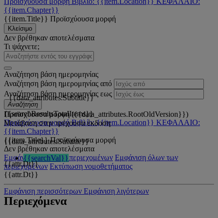
Προϊσχύουσα μορφή
Βιβλίο: {{item.Location}}
ΚΕΦΑΛΑΙΟ:
{{item.Chapter}}
{{item.Title}}
Προϊσχύουσα μορφή
Κλείσιμο
Δεν βρέθηκαν αποτελέσματα
Τι ψάχνετε;
Αναζήτηση βάση ημερομηνίας
Αναζήτηση βάση ημερομηνίας από
Αναζήτηση βάση ημερομηνίας εως
{{data_attributes.Subtitle}}
Αναζήτηση
{{searchResultsTotalItems}}
Προϊσχύουσα μορφή ({{data_attributes.RootOldVersion}})
Προϊσχύουσα μορφή
Βιβλίο: {{item.Location}}
ΚΕΦΑΛΑΙΟ:
Μετάβαση στην τρέχουσα έκδοση
{{item.Chapter}}
{{item.Title}}
Προϊσχύουσα μορφή
{{data_attributes.Subtitle}}
Δεν βρέθηκαν αποτελέσματα
Εμφάνιση όλων των περιεχομένων
Εμφάνιση όλων των
{{searchVal}}
{{attr.Dt}}
περιεχομένων
Εκτύπωση νομοθετήματος
{{attr.Dt}}
Εμφάνιση περισσότερων
Εμφάνιση λιγότερων
Περιεχόμενα