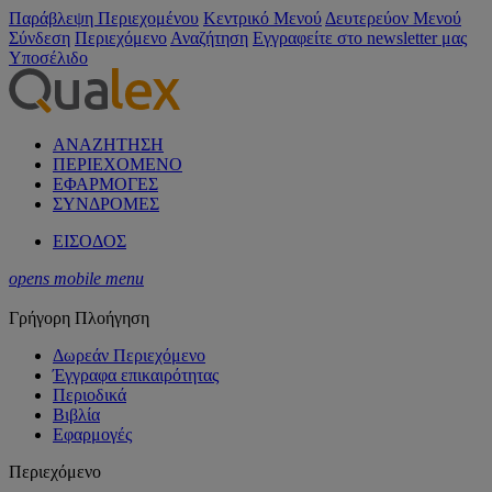
Παράβλεψη Περιεχομένου
Κεντρικό Μενού
Δευτερεύον Μενού
Σύνδεση
Περιεχόμενο
Αναζήτηση
Εγγραφείτε στο newsletter μας
Υποσέλιδο
ΑΝΑΖΗΤΗΣΗ
ΠΕΡΙΕΧΟΜΕΝΟ
ΕΦΑΡΜΟΓΕΣ
ΣΥΝΔΡΟΜΕΣ
ΕΙΣΟΔΟΣ
opens mobile menu
Γρήγορη Πλοήγηση
Δωρεάν Περιεχόμενο
Έγγραφα επικαιρότητας
Περιοδικά
Βιβλία
Εφαρμογές
Περιεχόμενο