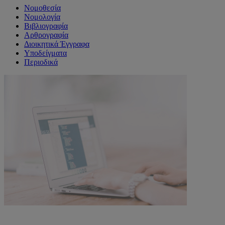
Νομοθεσία
Νομολογία
Βιβλιογραφία
Αρθρογραφία
Διοικητικά Έγγραφα
Υποδείγματα
Περιοδικά