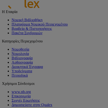
Η Εταιρία
Νομική Βιβλιοθήκη
Πλατφόρμα Νομικού Περιεχομένου
Βραβεία & Πιστοποιήσεις
Πακέτα Συνδρομών
Κατηγορίες Περιεχομένου
Νομοθεσία
Νομολογία
Βιβλιογραφία
Αρθρογραφία
Διοικητικά Έγγραφα
Υποδείγματα
Περιοδικά
Χρήσιμοι Σύνδεσμοι
www.nb.org
Επικοινωνία
Συχνές Ερωτήσεις
Δημοσιεύστε στην Qualex