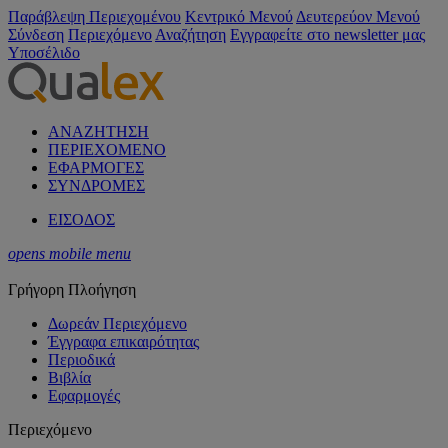
Παράβλεψη Περιεχομένου
Κεντρικό Μενού
Δευτερεύον Μενού
Σύνδεση
Περιεχόμενο
Αναζήτηση
Εγγραφείτε στο newsletter μας
Υποσέλιδο
ΑΝΑΖΗΤΗΣΗ
ΠΕΡΙΕΧΟΜΕΝΟ
ΕΦΑΡΜΟΓΕΣ
ΣΥΝΔΡΟΜΕΣ
ΕΙΣΟΔΟΣ
opens mobile menu
Γρήγορη Πλοήγηση
Δωρεάν Περιεχόμενο
Έγγραφα επικαιρότητας
Περιοδικά
Βιβλία
Εφαρμογές
Περιεχόμενο