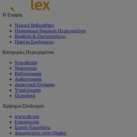
Η Εταιρία
Νομική Βιβλιοθήκη
Πλατφόρμα Νομικού Περιεχομένου
Βραβεία & Πιστοποιήσεις
Πακέτα Συνδρομών
Κατηγορίες Περιεχομένου
Νομοθεσία
Νομολογία
Βιβλιογραφία
Αρθρογραφία
Διοικητικά Έγγραφα
Υποδείγματα
Περιοδικά
Χρήσιμοι Σύνδεσμοι
www.nb.org
Επικοινωνία
Συχνές Ερωτήσεις
Δημοσιεύστε στην Qualex