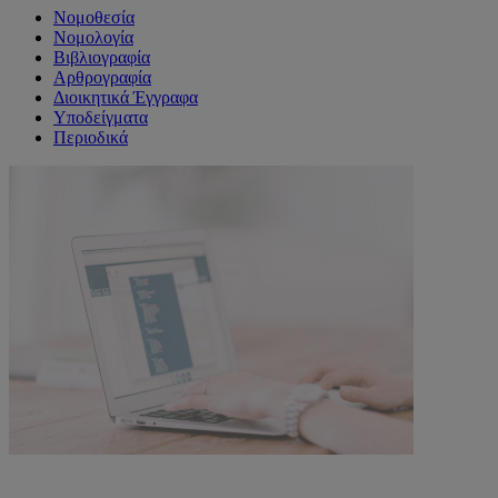
Νομοθεσία
Νομολογία
Βιβλιογραφία
Αρθρογραφία
Διοικητικά Έγγραφα
Υποδείγματα
Περιοδικά