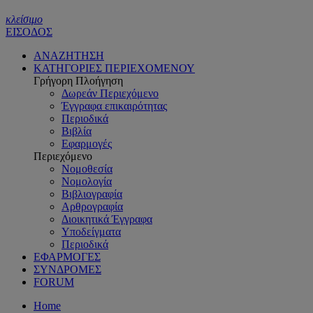
κλείσιμο
ΕΙΣΟΔΟΣ
ΑΝΑΖΗΤΗΣΗ
ΚΑΤΗΓΟΡΙΕΣ ΠΕΡΙΕΧΟΜΕΝΟΥ
Γρήγορη Πλοήγηση
Δωρεάν Περιεχόμενο
Έγγραφα επικαιρότητας
Περιοδικά
Βιβλία
Εφαρμογές
Περιεχόμενο
Νομοθεσία
Νομολογία
Βιβλιογραφία
Αρθρογραφία
Διοικητικά Έγγραφα
Υποδείγματα
Περιοδικά
ΕΦΑΡΜΟΓΕΣ
ΣΥΝΔΡΟΜΕΣ
FORUM
Home