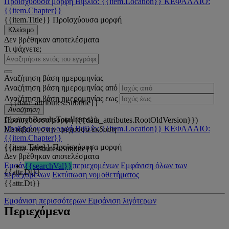
Προϊσχύουσα μορφή
Βιβλίο: {{item.Location}}
ΚΕΦΑΛΑΙΟ:
{{item.Chapter}}
{{item.Title}}
Προϊσχύουσα μορφή
Κλείσιμο
Δεν βρέθηκαν αποτελέσματα
Τι ψάχνετε;
Αναζήτηση βάση ημερομηνίας
Αναζήτηση βάση ημερομηνίας από
Αναζήτηση βάση ημερομηνίας εως
{{data_attributes.Subtitle}}
Αναζήτηση
{{searchResultsTotalItems}}
Προϊσχύουσα μορφή ({{data_attributes.RootOldVersion}})
Προϊσχύουσα μορφή
Βιβλίο: {{item.Location}}
ΚΕΦΑΛΑΙΟ:
Μετάβαση στην τρέχουσα έκδοση
{{item.Chapter}}
{{item.Title}}
Προϊσχύουσα μορφή
{{data_attributes.Subtitle}}
Δεν βρέθηκαν αποτελέσματα
Εμφάνιση όλων των περιεχομένων
Εμφάνιση όλων των
{{searchVal}}
{{attr.Dt}}
περιεχομένων
Εκτύπωση νομοθετήματος
{{attr.Dt}}
Εμφάνιση περισσότερων
Εμφάνιση λιγότερων
Περιεχόμενα