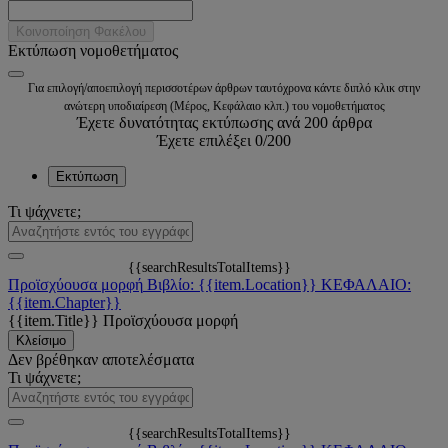
Κοινοποίηση Φακέλου
Εκτύπωση νομοθετήματος
Για επιλογή/αποεπιλογή περισσοτέρων άρθρων ταυτόχρονα κάντε διπλό κλικ στην
ανώτερη υποδιαίρεση (Μέρος, Κεφάλαιο κλπ.) του νομοθετήματος
Έχετε δυνατότητας εκτύπωσης ανά 200 άρθρα
Έχετε επιλέξει
0
/200
Εκτύπωση
Τι ψάχνετε;
{{searchResultsTotalItems}}
Προϊσχύουσα μορφή
Βιβλίο: {{item.Location}}
ΚΕΦΑΛΑΙΟ:
{{item.Chapter}}
{{item.Title}}
Προϊσχύουσα μορφή
Κλείσιμο
Δεν βρέθηκαν αποτελέσματα
Τι ψάχνετε;
{{searchResultsTotalItems}}