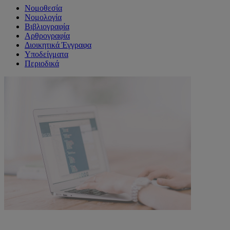
Νομοθεσία
Νομολογία
Βιβλιογραφία
Αρθρογραφία
Διοικητικά Έγγραφα
Υποδείγματα
Περιοδικά