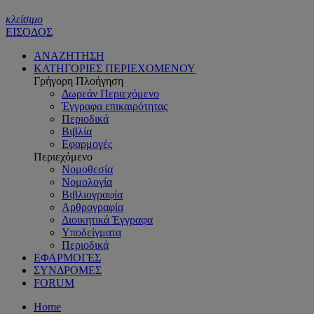
κλείσιμο
ΕΙΣΟΔΟΣ
ΑΝΑΖΗΤΗΣΗ
ΚΑΤΗΓΟΡΙΕΣ ΠΕΡΙΕΧΟΜΕΝΟΥ
Γρήγορη Πλοήγηση
Δωρεάν Περιεχόμενο
Έγγραφα επικαιρότητας
Περιοδικά
Βιβλία
Εφαρμογές
Περιεχόμενο
Νομοθεσία
Νομολογία
Βιβλιογραφία
Αρθρογραφία
Διοικητικά Έγγραφα
Υποδείγματα
Περιοδικά
ΕΦΑΡΜΟΓΕΣ
ΣΥΝΔΡΟΜΕΣ
FORUM
Home