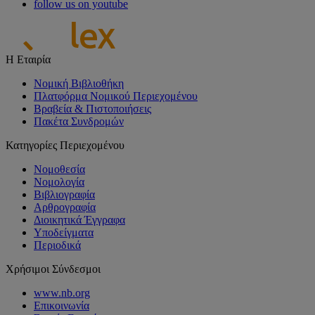
follow us on youtube
Η Εταιρία
Νομική Βιβλιοθήκη
Πλατφόρμα Νομικού Περιεχομένου
Βραβεία & Πιστοποιήσεις
Πακέτα Συνδρομών
Κατηγορίες Περιεχομένου
Νομοθεσία
Νομολογία
Βιβλιογραφία
Αρθρογραφία
Διοικητικά Έγγραφα
Υποδείγματα
Περιοδικά
Χρήσιμοι Σύνδεσμοι
www.nb.org
Επικοινωνία