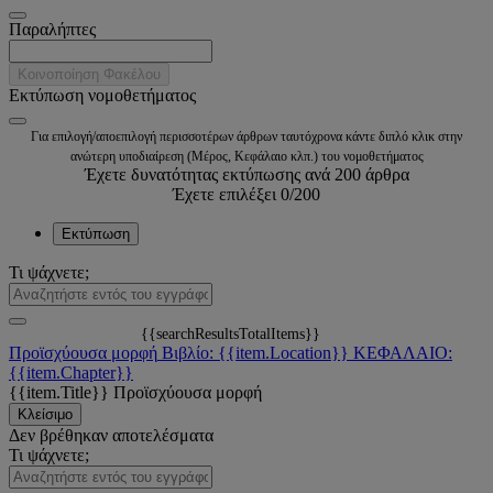
Παραλήπτες
Κοινοποίηση Φακέλου
Εκτύπωση νομοθετήματος
Για επιλογή/αποεπιλογή περισσοτέρων άρθρων ταυτόχρονα κάντε διπλό κλικ στην
ανώτερη υποδιαίρεση (Μέρος, Κεφάλαιο κλπ.) του νομοθετήματος
Έχετε δυνατότητας εκτύπωσης ανά 200 άρθρα
Έχετε επιλέξει
0
/200
Εκτύπωση
Τι ψάχνετε;
{{searchResultsTotalItems}}
Προϊσχύουσα μορφή
Βιβλίο: {{item.Location}}
ΚΕΦΑΛΑΙΟ:
{{item.Chapter}}
{{item.Title}}
Προϊσχύουσα μορφή
Κλείσιμο
Δεν βρέθηκαν αποτελέσματα
Τι ψάχνετε;