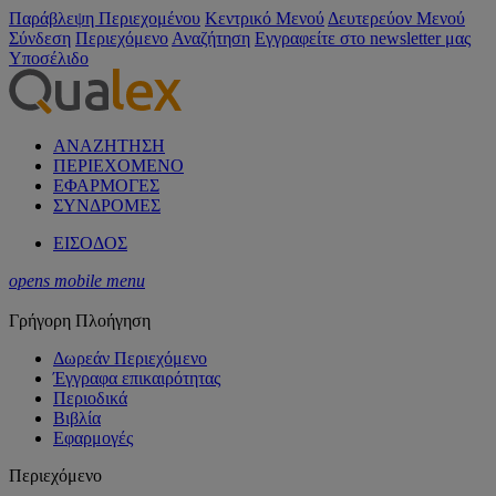
Παράβλεψη Περιεχομένου
Κεντρικό Μενού
Δευτερεύον Μενού
Σύνδεση
Περιεχόμενο
Αναζήτηση
Εγγραφείτε στο newsletter μας
Υποσέλιδο
ΑΝΑΖΗΤΗΣΗ
ΠΕΡΙΕΧΟΜΕΝΟ
ΕΦΑΡΜΟΓΕΣ
ΣΥΝΔΡΟΜΕΣ
ΕΙΣΟΔΟΣ
opens mobile menu
Γρήγορη Πλοήγηση
Δωρεάν Περιεχόμενο
Έγγραφα επικαιρότητας
Περιοδικά
Βιβλία
Εφαρμογές
Περιεχόμενο