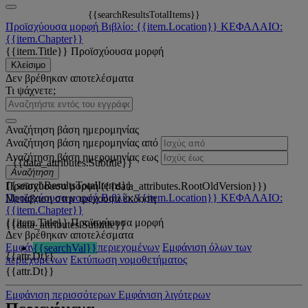
{{searchResultsTotalItems}}
Προϊσχύουσα μορφή
Βιβλίο: {{item.Location}}
ΚΕΦΑΛΑΙΟ:
{{item.Chapter}}
{{item.Title}}
Προϊσχύουσα μορφή
Κλείσιμο
Δεν βρέθηκαν αποτελέσματα
Τι ψάχνετε;
Αναζήτηση βάση ημερομηνίας
Αναζήτηση βάση ημερομηνίας από
Αναζήτηση βάση ημερομηνίας εως
{{data_attributes.Subtitle}}
Αναζήτηση
{{searchResultsTotalItems}}
Προϊσχύουσα μορφή ({{data_attributes.RootOldVersion}})
Προϊσχύουσα μορφή
Βιβλίο: {{item.Location}}
ΚΕΦΑΛΑΙΟ:
Μετάβαση στην τρέχουσα έκδοση
{{item.Chapter}}
{{item.Title}}
Προϊσχύουσα μορφή
{{data_attributes.Subtitle}}
Δεν βρέθηκαν αποτελέσματα
Εμφάνιση όλων των περιεχομένων
Εμφάνιση όλων των
{{searchVal}}
{{attr.Dt}}
περιεχομένων
Εκτύπωση νομοθετήματος
{{attr.Dt}}
Εμφάνιση περισσότερων
Εμφάνιση λιγότερων