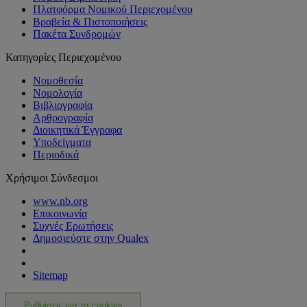
Πλατφόρμα Νομικού Περιεχομένου
Βραβεία & Πιστοποιήσεις
Πακέτα Συνδρομών
Κατηγορίες Περιεχομένου
Νομοθεσία
Νομολογία
Βιβλιογραφία
Αρθρογραφία
Διοικητικά Έγγραφα
Υποδείγματα
Περιοδικά
Χρήσιμοι Σύνδεσμοι
www.nb.org
Επικοινωνία
Συχνές Ερωτήσεις
Δημοσιεύστε στην Qualex
Sitemap
Ρυθμίσεις για τα cookies