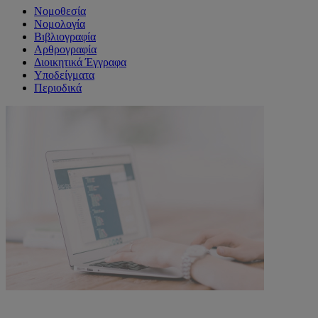
Νομοθεσία
Νομολογία
Βιβλιογραφία
Αρθρογραφία
Διοικητικά Έγγραφα
Υποδείγματα
Περιοδικά