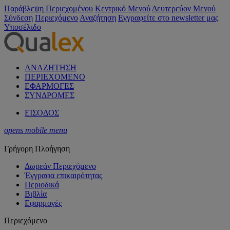
Παράβλεψη Περιεχομένου
Κεντρικό Μενού
Δευτερεύον Μενού
Σύνδεση
Περιεχόμενο
Αναζήτηση
Εγγραφείτε στο newsletter μας
Υποσέλιδο
ΑΝΑΖΗΤΗΣΗ
ΠΕΡΙΕΧΟΜΕΝΟ
ΕΦΑΡΜΟΓΕΣ
ΣΥΝΔΡΟΜΕΣ
ΕΙΣΟΔΟΣ
opens mobile menu
Γρήγορη Πλοήγηση
Δωρεάν Περιεχόμενο
Έγγραφα επικαιρότητας
Περιοδικά
Βιβλία
Εφαρμογές
Περιεχόμενο