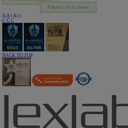
Ρυθμίσεις για τα cookies
A
A+
A++
C
C
C
BACK TO TOP