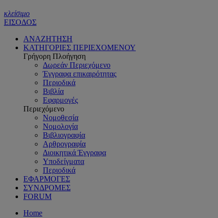
κλείσιμο
ΕΙΣΟΔΟΣ
ΑΝΑΖΗΤΗΣΗ
ΚΑΤΗΓΟΡΙΕΣ ΠΕΡΙΕΧΟΜΕΝΟΥ
Γρήγορη Πλοήγηση
Δωρεάν Περιεχόμενο
Έγγραφα επικαιρότητας
Περιοδικά
Βιβλία
Εφαρμογές
Περιεχόμενο
Νομοθεσία
Νομολογία
Βιβλιογραφία
Αρθρογραφία
Διοικητικά Έγγραφα
Υποδείγματα
Περιοδικά
ΕΦΑΡΜΟΓΕΣ
ΣΥΝΔΡΟΜΕΣ
FORUM
Home