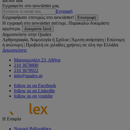
anchor link
Εγγραφείτε στο newsletter μας
Εγγραφή
Εγγραφήκατε επιτυχώς στο newsletter!
Επιστροφή
Η εγγραφή στο newsletter απέτυχε. Παρακαλώ δοκιμάστε
αργότερα.
Δοκιμάστε ξανά
Δημοσιεύστε στην Qualex
Αρθρογραφία, Νομολογία ή Σχόλια | Άμεση ανάρτηση | Επώνυμη
ή ανώνυμη | Προβολή σε χιλιάδες χρήστες σε όλη την Ελλάδα
Δημοσιεύστε
Μαυρομιχάλη 23, Αθήνα
210 3678800
210 3678922
info@qualex.gr
follow us on Facebook
follow us on LinkedIn
follow us on youtube
Η Εταιρία
Νομική Βιβλιοθήκη