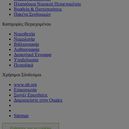
Πλατφόρμα Νομικού Περιεχομένου
Βραβεία & Πιστοποιήσεις
Πακέτα Συνδρομών
Κατηγορίες Περιεχομένου
Νομοθεσία
Νομολογία
Βιβλιογραφία
Αρθρογραφία
Διοικητικά Έγγραφα
Υποδείγματα
Περιοδικά
Χρήσιμοι Σύνδεσμοι
www.nb.org
Επικοινωνία
Συχνές Ερωτήσεις
Δημοσιεύστε στην Qualex
Sitemap
Ρυθμίσεις για τα cookies