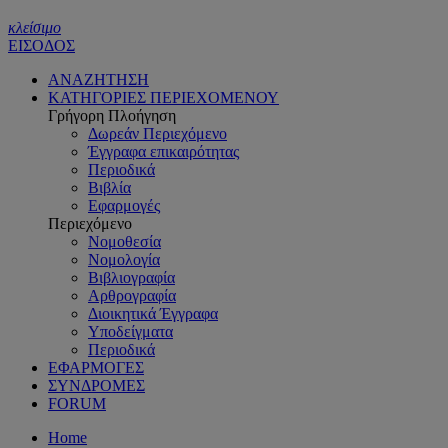
κλείσιμο
ΕΙΣΟΔΟΣ
ΑΝΑΖΗΤΗΣΗ
ΚΑΤΗΓΟΡΙΕΣ ΠΕΡΙΕΧΟΜΕΝΟΥ
Γρήγορη Πλοήγηση
Δωρεάν Περιεχόμενο
Έγγραφα επικαιρότητας
Περιοδικά
Βιβλία
Εφαρμογές
Περιεχόμενο
Νομοθεσία
Νομολογία
Βιβλιογραφία
Αρθρογραφία
Διοικητικά Έγγραφα
Υποδείγματα
Περιοδικά
ΕΦΑΡΜΟΓΕΣ
ΣΥΝΔΡΟΜΕΣ
FORUM
Home