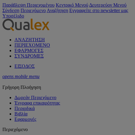
Παράβλεψη Περιεχομένου
Κεντρικό Μενού
Δευτερεύον Μενού
Σύνδεση
Περιεχόμενο
Αναζήτηση
Εγγραφείτε στο newsletter μας
Υποσέλιδο
ΑΝΑΖΗΤΗΣΗ
ΠΕΡΙΕΧΟΜΕΝΟ
ΕΦΑΡΜΟΓΕΣ
ΣΥΝΔΡΟΜΕΣ
ΕΙΣΟΔΟΣ
opens mobile menu
Γρήγορη Πλοήγηση
Δωρεάν Περιεχόμενο
Έγγραφα επικαιρότητας
Περιοδικά
Βιβλία
Εφαρμογές
Περιεχόμενο