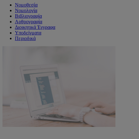
Νομοθεσία
Νομολογία
Βιβλιογραφία
Αρθρογραφία
Διοικητικά Έγγραφα
Υποδείγματα
Περιοδικά