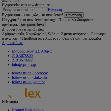
anchor link
Εγγραφείτε στο newsletter μας
Εγγραφή
Εγγραφήκατε επιτυχώς στο newsletter!
Επιστροφή
Η εγγραφή στο newsletter απέτυχε. Παρακαλώ δοκιμάστε
αργότερα.
Δοκιμάστε ξανά
Δημοσιεύστε στην Qualex
Αρθρογραφία, Νομολογία ή Σχόλια | Άμεση ανάρτηση | Επώνυμη
ή ανώνυμη | Προβολή σε χιλιάδες χρήστες σε όλη την Ελλάδα
Δημοσιεύστε
Μαυρομιχάλη 23, Αθήνα
210 3678800
210 3678922
info@qualex.gr
follow us on Facebook
follow us on LinkedIn
follow us on youtube
Η Εταιρία
Νομική Βιβλιοθήκη