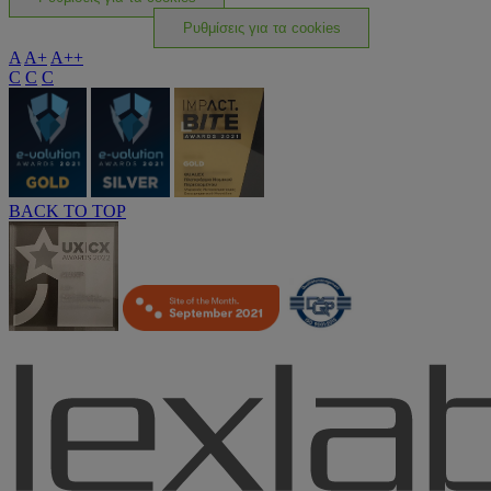
Ρυθμίσεις για τα cookies
A
A+
A++
C
C
C
BACK TO TOP