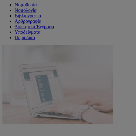
Νομοθεσία
Νομολογία
Βιβλιογραφία
Αρθρογραφία
Διοικητικά Έγγραφα
Υποδείγματα
Περιοδικά