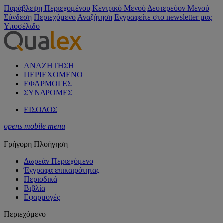
Παράβλεψη Περιεχομένου
Κεντρικό Μενού
Δευτερεύον Μενού
Σύνδεση
Περιεχόμενο
Αναζήτηση
Εγγραφείτε στο newsletter μας
Υποσέλιδο
ΑΝΑΖΗΤΗΣΗ
ΠΕΡΙΕΧΟΜΕΝΟ
ΕΦΑΡΜΟΓΕΣ
ΣΥΝΔΡΟΜΕΣ
ΕΙΣΟΔΟΣ
opens mobile menu
Γρήγορη Πλοήγηση
Δωρεάν Περιεχόμενο
Έγγραφα επικαιρότητας
Περιοδικά
Βιβλία
Εφαρμογές
Περιεχόμενο