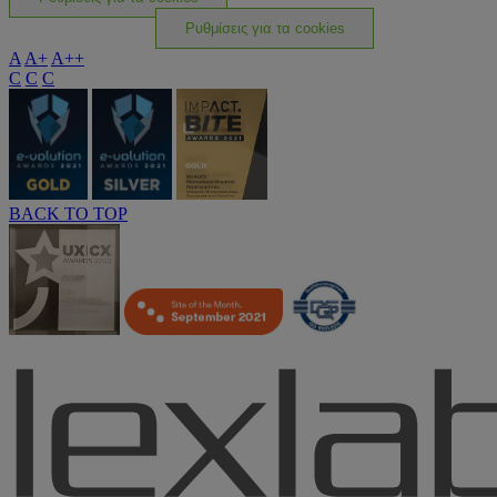
Ρυθμίσεις για τα cookies
A
A+
A++
C
C
C
BACK TO TOP