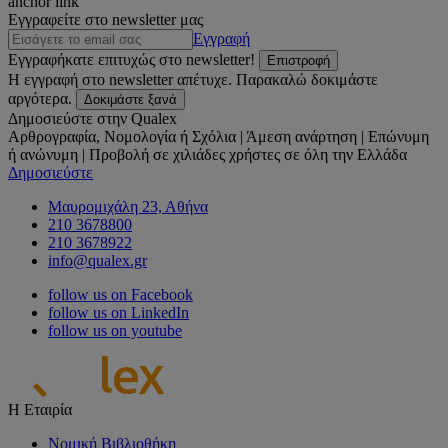
anchor link
Εγγραφείτε στο newsletter μας
Εγγραφή
Εγγραφήκατε επιτυχώς στο newsletter!
Επιστροφή
Η εγγραφή στο newsletter απέτυχε. Παρακαλώ δοκιμάστε
αργότερα.
Δοκιμάστε ξανά
Δημοσιεύστε στην Qualex
Αρθρογραφία, Νομολογία ή Σχόλια | Άμεση ανάρτηση | Επώνυμη
ή ανώνυμη | Προβολή σε χιλιάδες χρήστες σε όλη την Ελλάδα
Δημοσιεύστε
Μαυρομιχάλη 23, Αθήνα
210 3678800
210 3678922
info@qualex.gr
follow us on Facebook
follow us on LinkedIn
follow us on youtube
Η Εταιρία
Νομική Βιβλιοθήκη