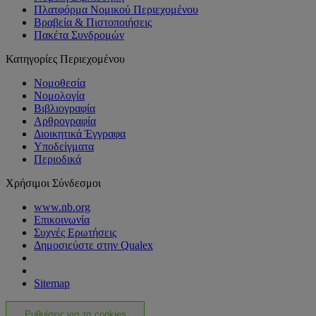
Πλατφόρμα Νομικού Περιεχομένου
Βραβεία & Πιστοποιήσεις
Πακέτα Συνδρομών
Κατηγορίες Περιεχομένου
Νομοθεσία
Νομολογία
Βιβλιογραφία
Αρθρογραφία
Διοικητικά Έγγραφα
Υποδείγματα
Περιοδικά
Χρήσιμοι Σύνδεσμοι
www.nb.org
Επικοινωνία
Συχνές Ερωτήσεις
Δημοσιεύστε στην Qualex
Sitemap
Ρυθμίσεις για τα cookies