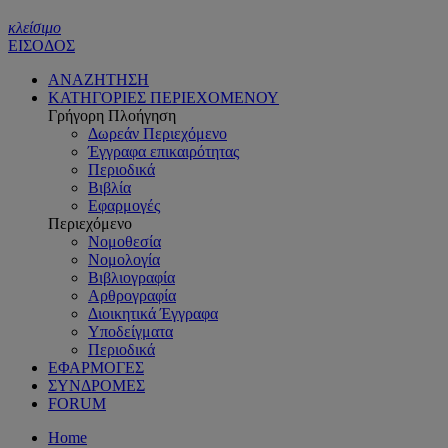
κλείσιμο
ΕΙΣΟΔΟΣ
ΑΝΑΖΗΤΗΣΗ
ΚΑΤΗΓΟΡΙΕΣ ΠΕΡΙΕΧΟΜΕΝΟΥ
Γρήγορη Πλοήγηση
Δωρεάν Περιεχόμενο
Έγγραφα επικαιρότητας
Περιοδικά
Βιβλία
Εφαρμογές
Περιεχόμενο
Νομοθεσία
Νομολογία
Βιβλιογραφία
Αρθρογραφία
Διοικητικά Έγγραφα
Υποδείγματα
Περιοδικά
ΕΦΑΡΜΟΓΕΣ
ΣΥΝΔΡΟΜΕΣ
FORUM
Home