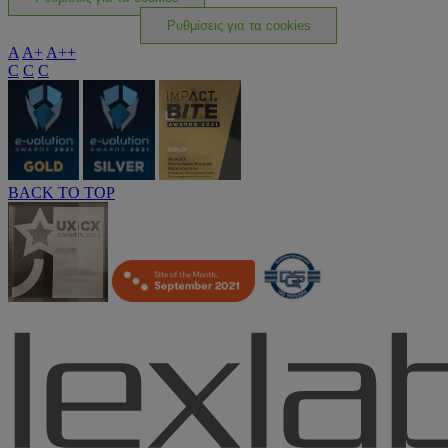
Ρυθμίσεις για τα cookies
A
A+
A++
C
C
C
BACK TO TOP