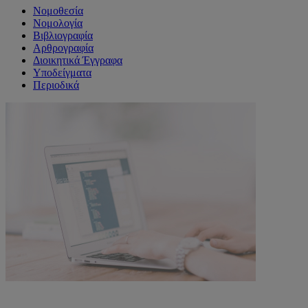
Νομοθεσία
Νομολογία
Βιβλιογραφία
Αρθρογραφία
Διοικητικά Έγγραφα
Υποδείγματα
Περιοδικά