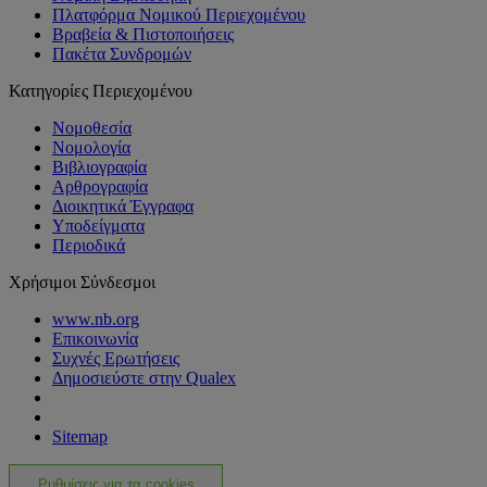
Πλατφόρμα Νομικού Περιεχομένου
Βραβεία & Πιστοποιήσεις
Πακέτα Συνδρομών
Κατηγορίες Περιεχομένου
Νομοθεσία
Νομολογία
Βιβλιογραφία
Αρθρογραφία
Διοικητικά Έγγραφα
Υποδείγματα
Περιοδικά
Χρήσιμοι Σύνδεσμοι
www.nb.org
Επικοινωνία
Συχνές Ερωτήσεις
Δημοσιεύστε στην Qualex
Sitemap
Ρυθμίσεις για τα cookies