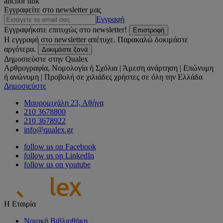
anchor link
Εγγραφείτε στο newsletter μας
Εγγραφή
Εγγραφήκατε επιτυχώς στο newsletter!
Επιστροφή
Η εγγραφή στο newsletter απέτυχε. Παρακαλώ δοκιμάστε
αργότερα.
Δοκιμάστε ξανά
Δημοσιεύστε στην Qualex
Αρθρογραφία, Νομολογία ή Σχόλια | Άμεση ανάρτηση | Επώνυμη
ή ανώνυμη | Προβολή σε χιλιάδες χρήστες σε όλη την Ελλάδα
Δημοσιεύστε
Μαυρομιχάλη 23, Αθήνα
210 3678800
210 3678922
info@qualex.gr
follow us on Facebook
follow us on LinkedIn
follow us on youtube
Η Εταιρία
Νομική Βιβλιοθήκη