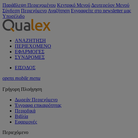
Παράβλεψη Περιεχομένου
Κεντρικό Μενού
Δευτερεύον Μενού
Σύνδεση
Περιεχόμενο
Αναζήτηση
Εγγραφείτε στο newsletter μας
Υποσέλιδο
ΑΝΑΖΗΤΗΣΗ
ΠΕΡΙΕΧΟΜΕΝΟ
ΕΦΑΡΜΟΓΕΣ
ΣΥΝΔΡΟΜΕΣ
ΕΙΣΟΔΟΣ
opens mobile menu
Γρήγορη Πλοήγηση
Δωρεάν Περιεχόμενο
Έγγραφα επικαιρότητας
Περιοδικά
Βιβλία
Εφαρμογές
Περιεχόμενο