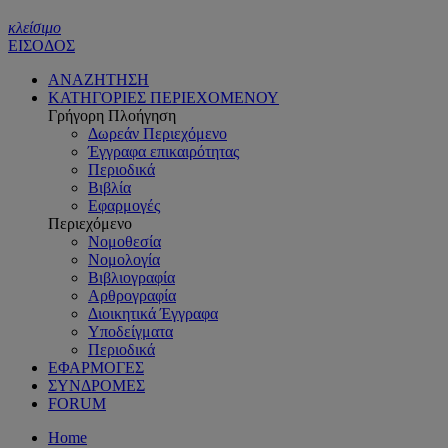
κλείσιμο
ΕΙΣΟΔΟΣ
ΑΝΑΖΗΤΗΣΗ
ΚΑΤΗΓΟΡΙΕΣ ΠΕΡΙΕΧΟΜΕΝΟΥ
Γρήγορη Πλοήγηση
Δωρεάν Περιεχόμενο
Έγγραφα επικαιρότητας
Περιοδικά
Βιβλία
Εφαρμογές
Περιεχόμενο
Νομοθεσία
Νομολογία
Βιβλιογραφία
Αρθρογραφία
Διοικητικά Έγγραφα
Υποδείγματα
Περιοδικά
ΕΦΑΡΜΟΓΕΣ
ΣΥΝΔΡΟΜΕΣ
FORUM
Home