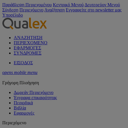
Παράβλεψη Περιεχομένου
Κεντρικό Μενού
Δευτερεύον Μενού
Σύνδεση
Περιεχόμενο
Αναζήτηση
Εγγραφείτε στο newsletter μας
Υποσέλιδο
ΑΝΑΖΗΤΗΣΗ
ΠΕΡΙΕΧΟΜΕΝΟ
ΕΦΑΡΜΟΓΕΣ
ΣΥΝΔΡΟΜΕΣ
ΕΙΣΟΔΟΣ
opens mobile menu
Γρήγορη Πλοήγηση
Δωρεάν Περιεχόμενο
Έγγραφα επικαιρότητας
Περιοδικά
Βιβλία
Εφαρμογές
Περιεχόμενο