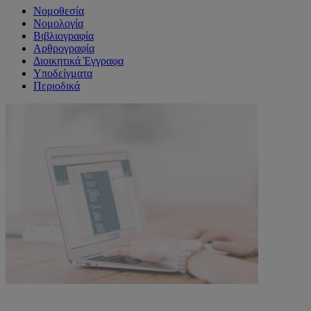
Νομοθεσία
Νομολογία
Βιβλιογραφία
Αρθρογραφία
Διοικητικά Έγγραφα
Υποδείγματα
Περιοδικά