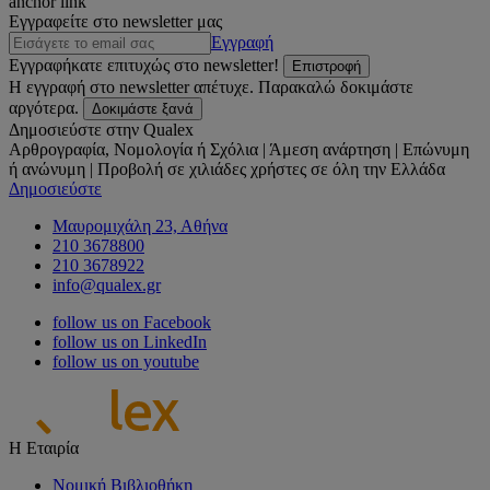
anchor link
Εγγραφείτε στο newsletter μας
Εγγραφή
Εγγραφήκατε επιτυχώς στο newsletter!
Επιστροφή
Η εγγραφή στο newsletter απέτυχε. Παρακαλώ δοκιμάστε
αργότερα.
Δοκιμάστε ξανά
Δημοσιεύστε στην Qualex
Αρθρογραφία, Νομολογία ή Σχόλια | Άμεση ανάρτηση | Επώνυμη
ή ανώνυμη | Προβολή σε χιλιάδες χρήστες σε όλη την Ελλάδα
Δημοσιεύστε
Μαυρομιχάλη 23, Αθήνα
210 3678800
210 3678922
info@qualex.gr
follow us on Facebook
follow us on LinkedIn
follow us on youtube
Η Εταιρία
Νομική Βιβλιοθήκη