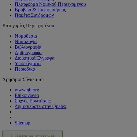
Πλατφόρμα Νομικού Περιεχομένου
Βραβεία & Πιστοποιήσεις
Πακέτα Συνδρομών
Κατηγορίες Περιεχομένου
Νομοθεσία
Νομολογία
Βιβλιογραφία
Αρθρογραφία
Διοικητικά Έγγραφα
Υποδείγματα
Περιοδικά
Χρήσιμοι Σύνδεσμοι
www.nb.org
Επικοινωνία
Συχνές Ερωτήσεις
Δημοσιεύστε στην Qualex
Sitemap
Ρυθμίσεις για τα cookies