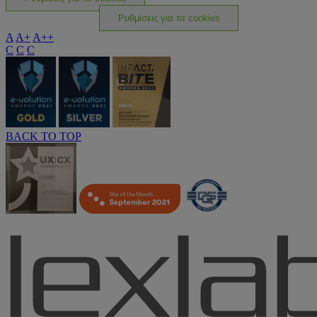
Ρυθμίσεις για τα cookies
A
A+
A++
C
C
C
BACK TO TOP