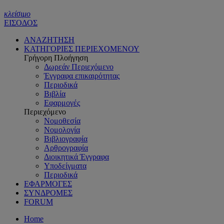
κλείσιμο
ΕΙΣΟΔΟΣ
ΑΝΑΖΗΤΗΣΗ
ΚΑΤΗΓΟΡΙΕΣ ΠΕΡΙΕΧΟΜΕΝΟΥ
Γρήγορη Πλοήγηση
Δωρεάν Περιεχόμενο
Έγγραφα επικαιρότητας
Περιοδικά
Βιβλία
Εφαρμογές
Περιεχόμενο
Νομοθεσία
Νομολογία
Βιβλιογραφία
Αρθρογραφία
Διοικητικά Έγγραφα
Υποδείγματα
Περιοδικά
ΕΦΑΡΜΟΓΕΣ
ΣΥΝΔΡΟΜΕΣ
FORUM
Home