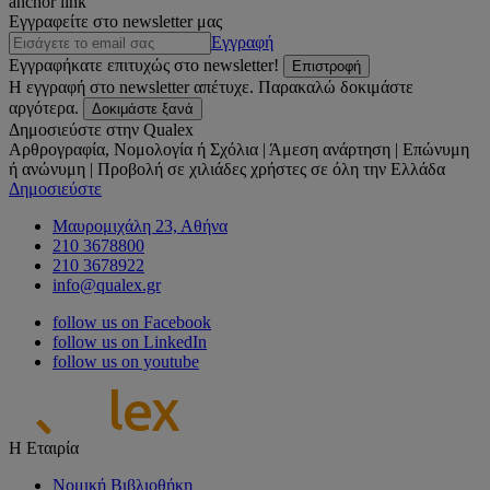
anchor link
Εγγραφείτε στο newsletter μας
Εγγραφή
Εγγραφήκατε επιτυχώς στο newsletter!
Επιστροφή
Η εγγραφή στο newsletter απέτυχε. Παρακαλώ δοκιμάστε
αργότερα.
Δοκιμάστε ξανά
Δημοσιεύστε στην Qualex
Αρθρογραφία, Νομολογία ή Σχόλια | Άμεση ανάρτηση | Επώνυμη
ή ανώνυμη | Προβολή σε χιλιάδες χρήστες σε όλη την Ελλάδα
Δημοσιεύστε
Μαυρομιχάλη 23, Αθήνα
210 3678800
210 3678922
info@qualex.gr
follow us on Facebook
follow us on LinkedIn
follow us on youtube
Η Εταιρία
Νομική Βιβλιοθήκη