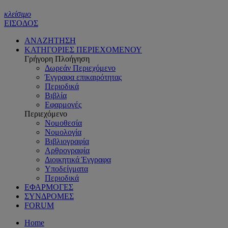
κλείσιμο
ΕΙΣΟΔΟΣ
ΑΝΑΖΗΤΗΣΗ
ΚΑΤΗΓΟΡΙΕΣ ΠΕΡΙΕΧΟΜΕΝΟΥ
Γρήγορη Πλοήγηση
Δωρεάν Περιεχόμενο
Έγγραφα επικαιρότητας
Περιοδικά
Βιβλία
Εφαρμογές
Περιεχόμενο
Νομοθεσία
Νομολογία
Βιβλιογραφία
Αρθρογραφία
Διοικητικά Έγγραφα
Υποδείγματα
Περιοδικά
ΕΦΑΡΜΟΓΕΣ
ΣΥΝΔΡΟΜΕΣ
FORUM
Home