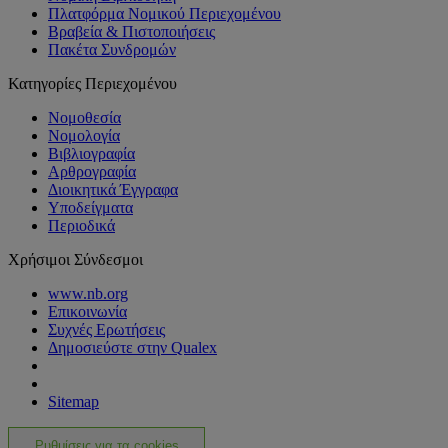
Πλατφόρμα Νομικού Περιεχομένου
Βραβεία & Πιστοποιήσεις
Πακέτα Συνδρομών
Κατηγορίες Περιεχομένου
Νομοθεσία
Νομολογία
Βιβλιογραφία
Αρθρογραφία
Διοικητικά Έγγραφα
Υποδείγματα
Περιοδικά
Χρήσιμοι Σύνδεσμοι
www.nb.org
Επικοινωνία
Συχνές Ερωτήσεις
Δημοσιεύστε στην Qualex
Sitemap
Ρυθμίσεις για τα cookies