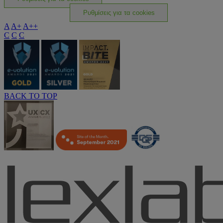
Ρυθμίσεις για τα cookies
A
A+
A++
C
C
C
BACK TO TOP