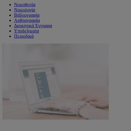
Νομοθεσία
Νομολογία
Βιβλιογραφία
Αρθρογραφία
Διοικητικά Έγγραφα
Υποδείγματα
Περιοδικά