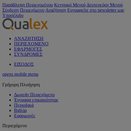
Παράβλεψη Περιεχομένου
Κεντρικό Μενού
Δευτερεύον Μενού
Σύνδεση
Περιεχόμενο
Αναζήτηση
Εγγραφείτε στο newsletter μας
Υποσέλιδο
ΑΝΑΖΗΤΗΣΗ
ΠΕΡΙΕΧΟΜΕΝΟ
ΕΦΑΡΜΟΓΕΣ
ΣΥΝΔΡΟΜΕΣ
ΕΙΣΟΔΟΣ
opens mobile menu
Γρήγορη Πλοήγηση
Δωρεάν Περιεχόμενο
Έγγραφα επικαιρότητας
Περιοδικά
Βιβλία
Εφαρμογές
Περιεχόμενο