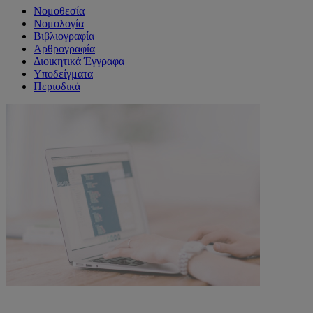
Νομοθεσία
Νομολογία
Βιβλιογραφία
Αρθρογραφία
Διοικητικά Έγγραφα
Υποδείγματα
Περιοδικά