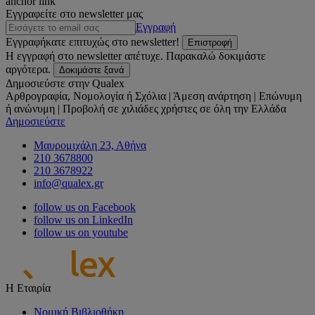
anchor link
Εγγραφείτε στο newsletter μας
Εγγραφή
Εγγραφήκατε επιτυχώς στο newsletter!
Επιστροφή
Η εγγραφή στο newsletter απέτυχε. Παρακαλώ δοκιμάστε
αργότερα.
Δοκιμάστε ξανά
Δημοσιεύστε στην Qualex
Αρθρογραφία, Νομολογία ή Σχόλια | Άμεση ανάρτηση | Επώνυμη
ή ανώνυμη | Προβολή σε χιλιάδες χρήστες σε όλη την Ελλάδα
Δημοσιεύστε
Μαυρομιχάλη 23, Αθήνα
210 3678800
210 3678922
info@qualex.gr
follow us on Facebook
follow us on LinkedIn
follow us on youtube
Η Εταιρία
Νομική Βιβλιοθήκη