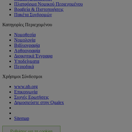
Πλατφόρμα Νομικού Περιεχομένου
Βραβεία & Πιστοποιήσεις
Πακέτα Συνδρομών
Κατηγορίες Περιεχομένου
Νομοθεσία
Νομολογία
Βιβλιογραφία
Αρθρογραφία
Διοικητικά Έγγραφα
Υποδείγματα
Περιοδικά
Χρήσιμοι Σύνδεσμοι
www.nb.org
Επικοινωνία
Συχνές Ερωτήσεις
Δημοσιεύστε στην Qualex
Sitemap
Ρυθμίσεις για τα cookies