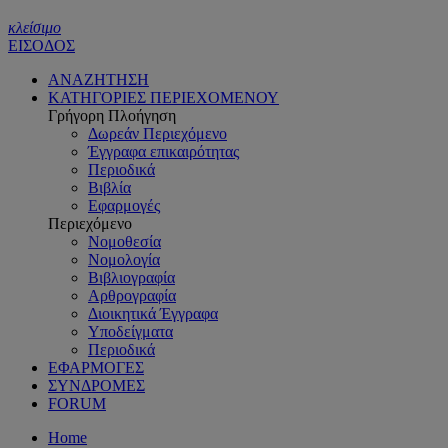
κλείσιμο
ΕΙΣΟΔΟΣ
ΑΝΑΖΗΤΗΣΗ
ΚΑΤΗΓΟΡΙΕΣ ΠΕΡΙΕΧΟΜΕΝΟΥ
Γρήγορη Πλοήγηση
Δωρεάν Περιεχόμενο
Έγγραφα επικαιρότητας
Περιοδικά
Βιβλία
Εφαρμογές
Περιεχόμενο
Νομοθεσία
Νομολογία
Βιβλιογραφία
Αρθρογραφία
Διοικητικά Έγγραφα
Υποδείγματα
Περιοδικά
ΕΦΑΡΜΟΓΕΣ
ΣΥΝΔΡΟΜΕΣ
FORUM
Home