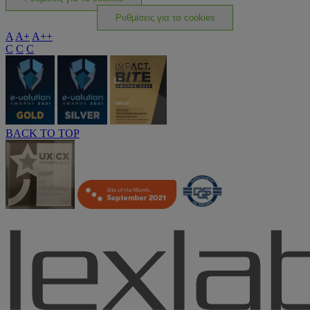
Ρυθμίσεις για τα cookies
A
A+
A++
C
C
C
BACK TO TOP