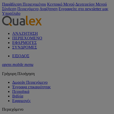
Παράβλεψη Περιεχομένου
Κεντρικό Μενού
Δευτερεύον Μενού
Σύνδεση
Περιεχόμενο
Αναζήτηση
Εγγραφείτε στο newsletter μας
Υποσέλιδο
ΑΝΑΖΗΤΗΣΗ
ΠΕΡΙΕΧΟΜΕΝΟ
ΕΦΑΡΜΟΓΕΣ
ΣΥΝΔΡΟΜΕΣ
ΕΙΣΟΔΟΣ
opens mobile menu
Γρήγορη Πλοήγηση
Δωρεάν Περιεχόμενο
Έγγραφα επικαιρότητας
Περιοδικά
Βιβλία
Εφαρμογές
Περιεχόμενο