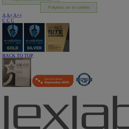
Ρυθμίσεις για τα cookies
A
A+
A++
C
C
C
BACK TO TOP