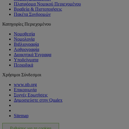
Πλατφόρμα Νομικού Περιεχομένου
Βραβεία & Πιστοποιήσεις
Πακέτα Συνδρομών
Κατηγορίες Περιεχομένου
Νομοθεσία
Νομολογία
Βιβλιογραφία
Αρθρογραφία
Διοικητικά Έγγραφα
Υποδείγματα
Περιοδικά
Χρήσιμοι Σύνδεσμοι
www.nb.org
Επικοινωνία
Συχνές Ερωτήσεις
Δημοσιεύστε στην Qualex
Sitemap
Ρυθμίσεις για τα cookies