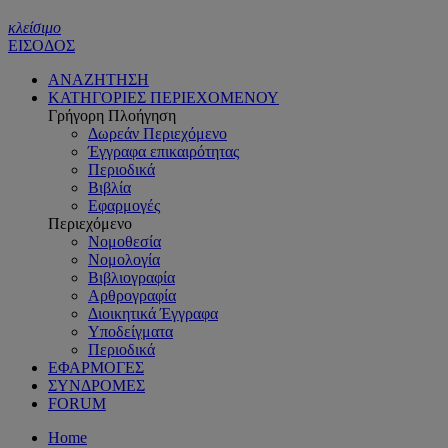
κλείσιμο
ΕΙΣΟΔΟΣ
ΑΝΑΖΗΤΗΣΗ
ΚΑΤΗΓΟΡΙΕΣ ΠΕΡΙΕΧΟΜΕΝΟΥ
Γρήγορη Πλοήγηση
Δωρεάν Περιεχόμενο
Έγγραφα επικαιρότητας
Περιοδικά
Βιβλία
Εφαρμογές
Περιεχόμενο
Νομοθεσία
Νομολογία
Βιβλιογραφία
Αρθρογραφία
Διοικητικά Έγγραφα
Υποδείγματα
Περιοδικά
ΕΦΑΡΜΟΓΕΣ
ΣΥΝΔΡΟΜΕΣ
FORUM
Home