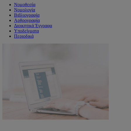
Νομοθεσία
Νομολογία
Βιβλιογραφία
Αρθρογραφία
Διοικητικά Έγγραφα
Υποδείγματα
Περιοδικά