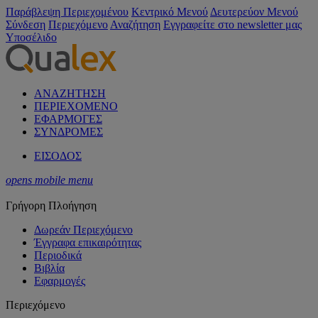
Παράβλεψη Περιεχομένου
Κεντρικό Μενού
Δευτερεύον Μενού
Σύνδεση
Περιεχόμενο
Αναζήτηση
Εγγραφείτε στο newsletter μας
Υποσέλιδο
ΑΝΑΖΗΤΗΣΗ
ΠΕΡΙΕΧΟΜΕΝΟ
ΕΦΑΡΜΟΓΕΣ
ΣΥΝΔΡΟΜΕΣ
ΕΙΣΟΔΟΣ
opens mobile menu
Γρήγορη Πλοήγηση
Δωρεάν Περιεχόμενο
Έγγραφα επικαιρότητας
Περιοδικά
Βιβλία
Εφαρμογές
Περιεχόμενο