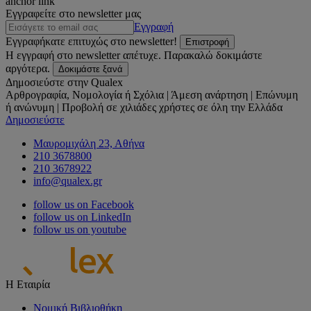
anchor link
Εγγραφείτε στο newsletter μας
Εγγραφή
Εγγραφήκατε επιτυχώς στο newsletter!
Επιστροφή
Η εγγραφή στο newsletter απέτυχε. Παρακαλώ δοκιμάστε
αργότερα.
Δοκιμάστε ξανά
Δημοσιεύστε στην Qualex
Αρθρογραφία, Νομολογία ή Σχόλια | Άμεση ανάρτηση | Επώνυμη
ή ανώνυμη | Προβολή σε χιλιάδες χρήστες σε όλη την Ελλάδα
Δημοσιεύστε
Μαυρομιχάλη 23, Αθήνα
210 3678800
210 3678922
info@qualex.gr
follow us on Facebook
follow us on LinkedIn
follow us on youtube
Η Εταιρία
Νομική Βιβλιοθήκη