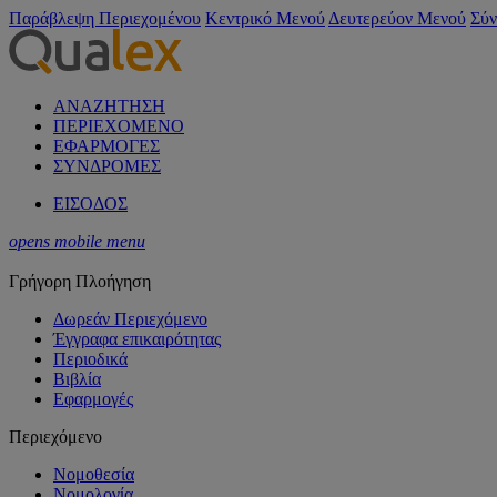
Παράβλεψη Περιεχομένου
Κεντρικό Μενού
Δευτερεύον Μενού
Σύν
ΑΝΑΖΗΤΗΣΗ
ΠΕΡΙΕΧΟΜΕΝΟ
ΕΦΑΡΜΟΓΕΣ
ΣΥΝΔΡΟΜΕΣ
ΕΙΣΟΔΟΣ
opens mobile menu
Γρήγορη Πλοήγηση
Δωρεάν Περιεχόμενο
Έγγραφα επικαιρότητας
Περιοδικά
Βιβλία
Εφαρμογές
Περιεχόμενο
Νομοθεσία
Νομολογία