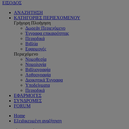
ΕΙΣΟΔΟΣ
ΑΝΑΖΗΤΗΣΗ
ΚΑΤΗΓΟΡΙΕΣ ΠΕΡΙΕΧΟΜΕΝΟΥ
Γρήγορη Πλοήγηση
Δωρεάν Περιεχόμενο
Έγγραφα επικαιρότητας
Περιοδικά
Βιβλία
Εφαρμογές
Περιεχόμενο
Νομοθεσία
Νομολογία
Βιβλιογραφία
Αρθρογραφία
Διοικητικά Έγγραφα
Υποδείγματα
Περιοδικά
ΕΦΑΡΜΟΓΕΣ
ΣΥΝΔΡΟΜΕΣ
FORUM
Home
Εξειδικευμένη αναζήτηση