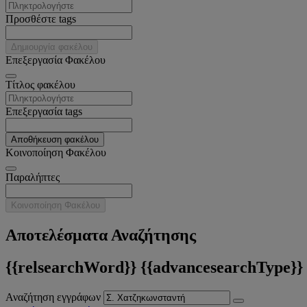
Προσθέστε tags
Δημιουργία φακέλου
Επεξεργασία Φακέλου
Tίτλος φακέλου
Επεξεργασία tags
Αποθήκευση φακέλου
Κοινοποίηση Φακέλου
Παραλήπτες
Κοινοποίηση Φακέλου
Αποτελέσματα Αναζήτησης
{{relsearchWord}} {{advancesearchType}}
Αναζήτηση εγγράφων