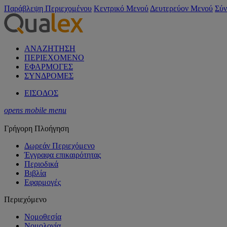
Παράβλεψη Περιεχομένου
Κεντρικό Μενού
Δευτερεύον Μενού
Σύν
ΑΝΑΖΗΤΗΣΗ
ΠΕΡΙΕΧΟΜΕΝΟ
ΕΦΑΡΜΟΓΕΣ
ΣΥΝΔΡΟΜΕΣ
ΕΙΣΟΔΟΣ
opens mobile menu
Γρήγορη Πλοήγηση
Δωρεάν Περιεχόμενο
Έγγραφα επικαιρότητας
Περιοδικά
Βιβλία
Εφαρμογές
Περιεχόμενο
Νομοθεσία
Νομολογία