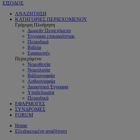
ΕΙΣΟΔΟΣ
ΑΝΑΖΗΤΗΣΗ
ΚΑΤΗΓΟΡΙΕΣ ΠΕΡΙΕΧΟΜΕΝΟΥ
Γρήγορη Πλοήγηση
Δωρεάν Περιεχόμενο
Έγγραφα επικαιρότητας
Περιοδικά
Βιβλία
Εφαρμογές
Περιεχόμενο
Νομοθεσία
Νομολογία
Βιβλιογραφία
Αρθρογραφία
Διοικητικά Έγγραφα
Υποδείγματα
Περιοδικά
ΕΦΑΡΜΟΓΕΣ
ΣΥΝΔΡΟΜΕΣ
FORUM
Home
Εξειδικευμένη αναζήτηση